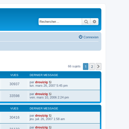
Rechercher
Recherche avancé
Connexion
1
2
Suivant
66 sujets
VUES
DERNIER MESSAGE
par
drouizig
30937
lun. mars 26, 2007 5:45 pm
par
drouizig
33598
ven. mars 10, 2006 2:24 pm
VUES
DERNIER MESSAGE
par
drouizig
30416
jeu. juil. 26, 2007 1:58 am
par
drouizig