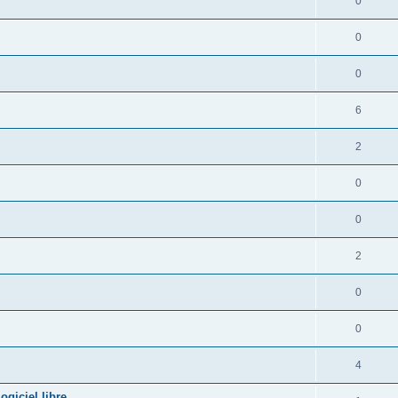
0
0
0
6
2
0
0
2
0
0
4
giciel libre