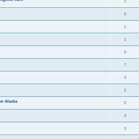
1
0
1
1
0
7
3
2
 en Alaska
0
3
3