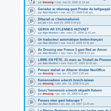
par
drouizig
»
mar. mai 23, 2006 11:14 am
Geriadur ar stlenneg gant Preder da bellgargañ
par
Alan Monfort
»
mar. oct. 27, 2009 8:40 am
Difaziañ ar c'hemmadurioù
par
job
»
lun. août 24, 2009 6:44 pm
GERVA AR STLENNEG HIZIVAET
par
Alan Monfort
»
dim. mars 22, 2009 11:42 am
Un traducteur automatique breton-français
par
Alan Monfort
»
mar. mai 19, 2009 10:41 pm
An Drouizig war France 3 gant Red an Amzer
par
Alan Monfort
»
mer. mars 18, 2009 9:12 am
LIBRE EN FÊTE. 21 mars au Triskell de Ploeren
par
Alan Monfort
»
sam. mars 07, 2009 10:43 am
Penaos staliañ an difazier dindan NeoOffice
par
drouizig
»
mar. avr. 03, 2007 2:02 am
Kemennadenn a-berzh breizh-taiwan
par
drouizig
»
dim. déc. 14, 2008 9:51 pm
Gourc’hemennoù a-berzh skipailh Kelenn
par
drouizig
»
jeu. nov. 20, 2008 9:21 pm
Penaos ober gant Inkscape ?
par
Alan Monfort
»
lun. déc. 24, 2007 12:29 am
La Région Bretagne équipe ses lycées avec du lo