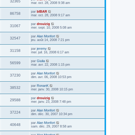
32365
mar. oct. 28, 2008 9:38 am
par
bIBAR
86758
mar. oct. 28, 2008 9:17 am
par
drouizig
31067
mer. sept. 10, 2008 5:08 am
par
Alan Monfort
32547
jeu. août 14, 2008 7:21 pm
par
jeremy
31158
mer. juil. 16, 2008 6:17 am
par
Giulia
56599
mar. avr. 22, 2008 1:15 pm
par
Alan Monfort
37230
dim. avr. 06, 2008 10:53 pm
par
RonanK
38532
mer. janv. 30, 2008 10:15 pm
par
drouizig
29588
mer. janv. 23, 2008 7:48 pm
par
Alan Monfort
37224
dim. déc. 30, 2007 10:34 pm
par
Alan Monfort
40648
sam. déc. 29, 2007 8:58 am
par
Alan Monfort