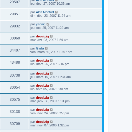
29507
jeu. déc. 27, 2007 10:36 am
par
Alan Monfort
29851
dim. déc. 23, 2007 11:24 am
par
yannig
29832
jeu. oct. 25, 2007 11:22 am
par
drouizig
30060
mar. avr. 03, 2007 1:59 am
par
Giulia
34407
ven. mars 30, 2007 10:07 am
par
drouizig
43488
lun. mars 26, 2007 6:16 pm
par
drouizig
30738
jeu. mars 15, 2007 11:34 am
par
drouizig
30054
lun. févr. 05, 2007 5:30 pm
par
drouizig
30575
mar. janv. 30, 2007 1:01 pm
par
drouizig
30138
ven. nov. 24, 2006 5:27 pm
par
drouizig
30709
mar. nov. 07, 2006 1:32 pm