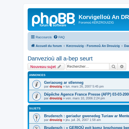
Korvigelloù An D
Foromoù KERZROUIZIG
Raccourcis
FAQ
Accueil du forum
Kerzrouizig - Foromoù An Drouizig
Dan
Danvezioù all a-bep seurt
Recher
Re
Nouveau sujet
ANNONCES
Geriaoueg ar stlenneg
par
drouizig
»
lun. mars 26, 2007 5:45 pm
Dépêche Agence France Presse (AFP) 03-03-200
par
drouizig
»
ven. mars 10, 2006 2:24 pm
SUJETS
Bruderezh : geriadur gwenedeg Turiaw ar Ment
par
drouizig
»
jeu. juil. 26, 2007 1:58 am
Bruderezh : « GERIOÙ evit komz brezhoneg be