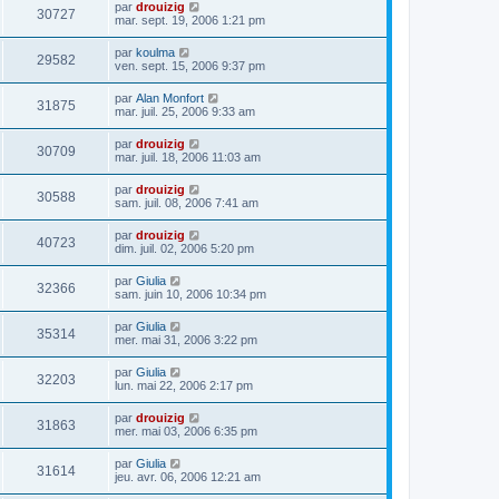
par
drouizig
30727
mar. sept. 19, 2006 1:21 pm
par
koulma
29582
ven. sept. 15, 2006 9:37 pm
par
Alan Monfort
31875
mar. juil. 25, 2006 9:33 am
par
drouizig
30709
mar. juil. 18, 2006 11:03 am
par
drouizig
30588
sam. juil. 08, 2006 7:41 am
par
drouizig
40723
dim. juil. 02, 2006 5:20 pm
par
Giulia
32366
sam. juin 10, 2006 10:34 pm
par
Giulia
35314
mer. mai 31, 2006 3:22 pm
par
Giulia
32203
lun. mai 22, 2006 2:17 pm
par
drouizig
31863
mer. mai 03, 2006 6:35 pm
par
Giulia
31614
jeu. avr. 06, 2006 12:21 am