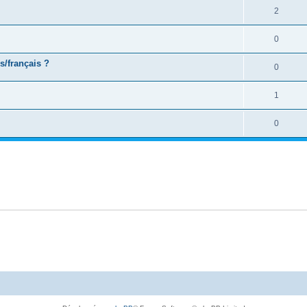
2
0
s/français ?
0
1
0