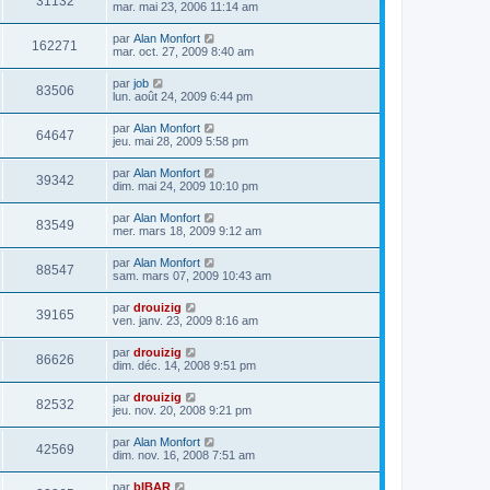
31132
mar. mai 23, 2006 11:14 am
par
Alan Monfort
162271
mar. oct. 27, 2009 8:40 am
par
job
83506
lun. août 24, 2009 6:44 pm
par
Alan Monfort
64647
jeu. mai 28, 2009 5:58 pm
par
Alan Monfort
39342
dim. mai 24, 2009 10:10 pm
par
Alan Monfort
83549
mer. mars 18, 2009 9:12 am
par
Alan Monfort
88547
sam. mars 07, 2009 10:43 am
par
drouizig
39165
ven. janv. 23, 2009 8:16 am
par
drouizig
86626
dim. déc. 14, 2008 9:51 pm
par
drouizig
82532
jeu. nov. 20, 2008 9:21 pm
par
Alan Monfort
42569
dim. nov. 16, 2008 7:51 am
par
bIBAR