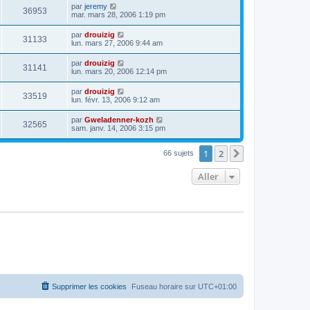
par
jeremy
36953
mar. mars 28, 2006 1:19 pm
par
drouizig
31133
lun. mars 27, 2006 9:44 am
par
drouizig
31141
lun. mars 20, 2006 12:14 pm
par
drouizig
33519
lun. févr. 13, 2006 9:12 am
par
Gweladenner-kozh
32565
sam. janv. 14, 2006 3:15 pm
1
2
Suivant
66 sujets
Aller
Supprimer les cookies
Fuseau horaire sur
UTC+01:00