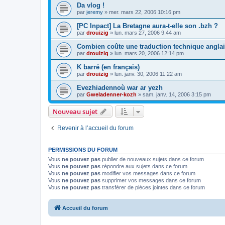
Da vlog !
par
jeremy
»
mer. mars 22, 2006 10:16 pm
[PC Inpact] La Bretagne aura-t-elle son .bzh ?
par
drouizig
»
lun. mars 27, 2006 9:44 am
Combien coûte une traduction technique anglai
par
drouizig
»
lun. mars 20, 2006 12:14 pm
K barré (en français)
par
drouizig
»
lun. janv. 30, 2006 11:22 am
Evezhiadennoù war ar yezh
par
Gweladenner-kozh
»
sam. janv. 14, 2006 3:15 pm
Nouveau sujet
Revenir à l’accueil du forum
PERMISSIONS DU FORUM
Vous
ne pouvez pas
publier de nouveaux sujets dans ce forum
Vous
ne pouvez pas
répondre aux sujets dans ce forum
Vous
ne pouvez pas
modifier vos messages dans ce forum
Vous
ne pouvez pas
supprimer vos messages dans ce forum
Vous
ne pouvez pas
transférer de pièces jointes dans ce forum
Accueil du forum