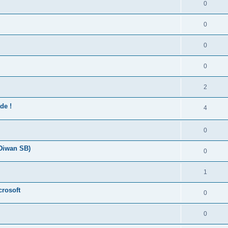
0
0
0
0
2
de !
4
0
 Diwan SB)
0
1
crosoft
0
0