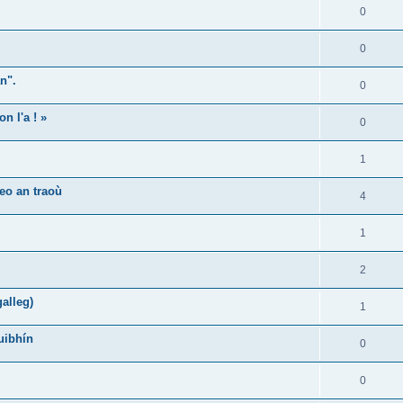
0
0
n".
0
n l'a ! »
0
1
eo an traoù
4
1
2
alleg)
1
uibhín
0
0