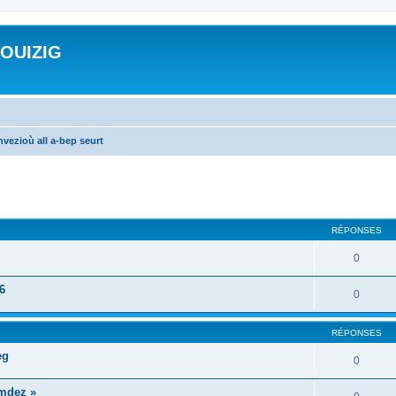
ROUIZIG
vezioù all a-bep seurt
cher
cherche avancée
RÉPONSES
0
6
0
RÉPONSES
eg
0
mdez »