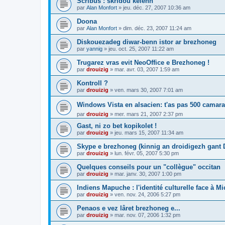
Scribus : skridoù kelenn
par
Alan Monfort
»
jeu. déc. 27, 2007 10:36 am
Doona
par
Alan Monfort
»
dim. déc. 23, 2007 11:24 am
Diskouezadeg diwar-benn istor ar brezhoneg
par
yannig
»
jeu. oct. 25, 2007 11:22 am
Trugarez vras evit NeoOffice e Brezhoneg !
par
drouizig
»
mar. avr. 03, 2007 1:59 am
Kontroll ?
par
drouizig
»
ven. mars 30, 2007 7:01 am
Windows Vista en alsacien: t'as pas 500 camara
par
drouizig
»
mer. mars 21, 2007 2:37 pm
Gast, ni zo bet kopikolet !
par
drouizig
»
jeu. mars 15, 2007 11:34 am
Skype e brezhoneg (kinnig an droidigezh gant
par
drouizig
»
lun. févr. 05, 2007 5:30 pm
Quelques conseils pour un "collègue" occitan
par
drouizig
»
mar. janv. 30, 2007 1:00 pm
Indiens Mapuche : l'identité culturelle face à Mi
par
drouizig
»
ven. nov. 24, 2006 5:27 pm
Penaos e vez lâret brezhoneg e...
par
drouizig
»
mar. nov. 07, 2006 1:32 pm