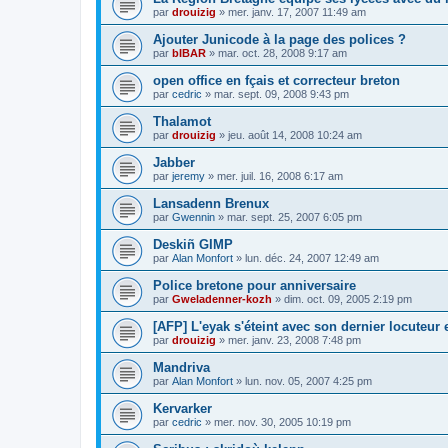
par
drouizig
»
mer. janv. 17, 2007 11:49 am
Ajouter Junicode à la page des polices ?
par
bIBAR
»
mar. oct. 28, 2008 9:17 am
open office en fçais et correcteur breton
par
cedric
»
mar. sept. 09, 2008 9:43 pm
Thalamot
par
drouizig
»
jeu. août 14, 2008 10:24 am
Jabber
par
jeremy
»
mer. juil. 16, 2008 6:17 am
Lansadenn Brenux
par
Gwennin
»
mar. sept. 25, 2007 6:05 pm
Deskiñ GIMP
par
Alan Monfort
»
lun. déc. 24, 2007 12:49 am
Police bretone pour anniversaire
par
Gweladenner-kozh
»
dim. oct. 09, 2005 2:19 pm
[AFP] L'eyak s'éteint avec son dernier locuteur
par
drouizig
»
mer. janv. 23, 2008 7:48 pm
Mandriva
par
Alan Monfort
»
lun. nov. 05, 2007 4:25 pm
Kervarker
par
cedric
»
mer. nov. 30, 2005 10:19 pm