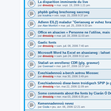
La disparition imminente du live
par
drouizig
»
mar. sept. 19, 2006 1:21 pm
phpbb galleg brezhoneg saozneg
par
koulma
»
ven. sept. 15, 2006 9:37 pm
Adlenn EIL(!) maladur "Geriaoueg ar vuhez fora
par
Alan Monfort
»
mar. juil. 25, 2006 9:33 am
Office en alsacien « Personne ne l'utilise, mais o
par
drouizig
»
mar. juil. 18, 2006 11:03 am
Gaelic fonts
par
drouizig
»
sam. juil. 08, 2006 7:40 am
Microsoft Word ha Excel en alsasianeg : lañset 
par
drouizig
»
sam. juin 24, 2006 9:12 am
Staliañ un enrollerez CDR (glg. graveur)
par
Gwenael
»
mer. juin 07, 2006 10:37 pm
Evezhiadennoù a-berzh aotrou Miossec
par
drouizig
»
mar. mai 30, 2006 3:49 pm
Evezhiadennoù diwar-benn troidigezh SPIP (e g
par
drouizig
»
lun. mai 22, 2006 11:09 am
Some comments about the fonts by Ciarán Ó D
par
drouizig
»
mer. mai 03, 2006 6:35 pm
Kemennadennoù nevez
par
Giulia
»
jeu. avr. 06, 2006 12:21 am