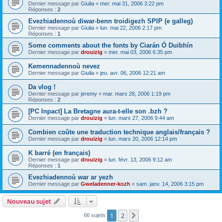
Dernier message par
Giulia
«
mer. mai 31, 2006 3:22 pm
Réponses :
2
Evezhiadennoù diwar-benn troidigezh SPIP (e galleg)
Dernier message par
Giulia
«
lun. mai 22, 2006 2:17 pm
Réponses :
1
Some comments about the fonts by Ciarán Ó Duibhín
Dernier message par
drouizig
«
mer. mai 03, 2006 6:35 pm
Kemennadennoù nevez
Dernier message par
Giulia
«
jeu. avr. 06, 2006 12:21 am
Da vlog !
Dernier message par
jeremy
«
mar. mars 28, 2006 1:19 pm
Réponses :
2
[PC Inpact] La Bretagne aura-t-elle son .bzh ?
Dernier message par
drouizig
«
lun. mars 27, 2006 9:44 am
Combien coûte une traduction technique anglais/français ?
Dernier message par
drouizig
«
lun. mars 20, 2006 12:14 pm
K barré (en français)
Dernier message par
drouizig
«
lun. févr. 13, 2006 9:12 am
Réponses :
1
Evezhiadennoù war ar yezh
Dernier message par
Gweladenner-kozh
«
sam. janv. 14, 2006 3:15 pm
Nouveau sujet
1
2
Suivant
66 sujets