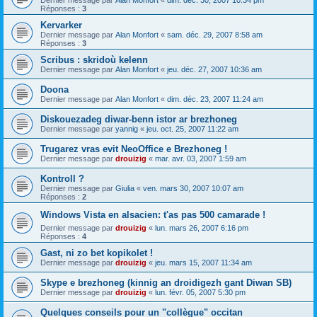
Dernier message par
Alan Monfort
«
dim. déc. 30, 2007 10:34 pm
Réponses :
3
Kervarker
Dernier message par
Alan Monfort
«
sam. déc. 29, 2007 8:58 am
Réponses :
3
Scribus : skridoù kelenn
Dernier message par
Alan Monfort
«
jeu. déc. 27, 2007 10:36 am
Doona
Dernier message par
Alan Monfort
«
dim. déc. 23, 2007 11:24 am
Diskouezadeg diwar-benn istor ar brezhoneg
Dernier message par
yannig
«
jeu. oct. 25, 2007 11:22 am
Trugarez vras evit NeoOffice e Brezhoneg !
Dernier message par
drouizig
«
mar. avr. 03, 2007 1:59 am
Kontroll ?
Dernier message par
Giulia
«
ven. mars 30, 2007 10:07 am
Réponses :
2
Windows Vista en alsacien: t'as pas 500 camarade !
Dernier message par
drouizig
«
lun. mars 26, 2007 6:16 pm
Réponses :
4
Gast, ni zo bet kopikolet !
Dernier message par
drouizig
«
jeu. mars 15, 2007 11:34 am
Skype e brezhoneg (kinnig an droidigezh gant Diwan SB)
Dernier message par
drouizig
«
lun. févr. 05, 2007 5:30 pm
Quelques conseils pour un "collègue" occitan