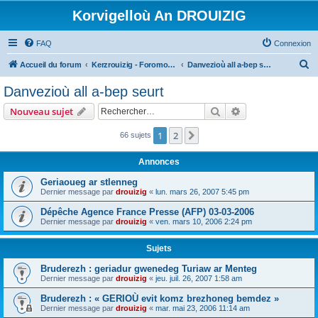
Korvigelloù An DROUIZIG
FAQ
Connexion
R
Accueil du forum
Kerzrouizig - Foromoù An Drouizig
Danvezioù all a-bep seurt
e
Danvezioù all a-bep seurt
c
Rechercher
Recherche avanc
Nouveau sujet
h
e
1
2
Suivant
66 sujets
r
Annonces
c
Geriaoueg ar stlenneg
h
Dernier message par
drouizig
«
lun. mars 26, 2007 5:45 pm
e
Dépêche Agence France Presse (AFP) 03-03-2006
r
Dernier message par
drouizig
«
ven. mars 10, 2006 2:24 pm
Sujets
Bruderezh : geriadur gwenedeg Turiaw ar Menteg
Dernier message par
drouizig
«
jeu. juil. 26, 2007 1:58 am
Bruderezh : « GERIOÙ evit komz brezhoneg bemdez »
Dernier message par
drouizig
«
mar. mai 23, 2006 11:14 am