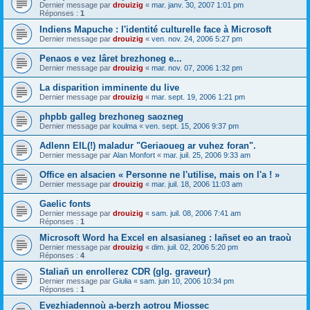
Dernier message par
drouizig
«
mar. janv. 30, 2007 1:01 pm
Réponses :
1
Indiens Mapuche : l'identité culturelle face à Microsoft
Dernier message par
drouizig
«
ven. nov. 24, 2006 5:27 pm
Penaos e vez lâret brezhoneg e...
Dernier message par
drouizig
«
mar. nov. 07, 2006 1:32 pm
La disparition imminente du live
Dernier message par
drouizig
«
mar. sept. 19, 2006 1:21 pm
phpbb galleg brezhoneg saozneg
Dernier message par
koulma
«
ven. sept. 15, 2006 9:37 pm
Adlenn EIL(!) maladur "Geriaoueg ar vuhez foran".
Dernier message par
Alan Monfort
«
mar. juil. 25, 2006 9:33 am
Office en alsacien « Personne ne l'utilise, mais on l'a ! »
Dernier message par
drouizig
«
mar. juil. 18, 2006 11:03 am
Gaelic fonts
Dernier message par
drouizig
«
sam. juil. 08, 2006 7:41 am
Réponses :
1
Microsoft Word ha Excel en alsasianeg : lañset eo an traoù
Dernier message par
drouizig
«
dim. juil. 02, 2006 5:20 pm
Réponses :
4
Staliañ un enrollerez CDR (glg. graveur)
Dernier message par
Giulia
«
sam. juin 10, 2006 10:34 pm
Réponses :
1
Evezhiadennoù a-berzh aotrou Miossec