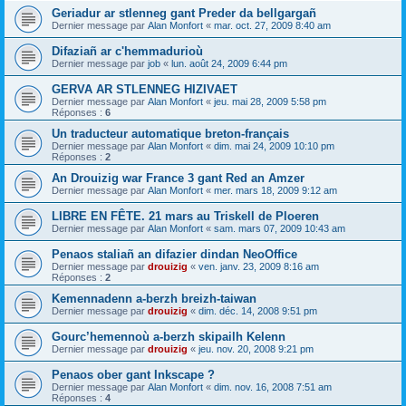
Geriadur ar stlenneg gant Preder da bellgargañ
Dernier message par
Alan Monfort
«
mar. oct. 27, 2009 8:40 am
Difaziañ ar c'hemmadurioù
Dernier message par
job
«
lun. août 24, 2009 6:44 pm
GERVA AR STLENNEG HIZIVAET
Dernier message par
Alan Monfort
«
jeu. mai 28, 2009 5:58 pm
Réponses :
6
Un traducteur automatique breton-français
Dernier message par
Alan Monfort
«
dim. mai 24, 2009 10:10 pm
Réponses :
2
An Drouizig war France 3 gant Red an Amzer
Dernier message par
Alan Monfort
«
mer. mars 18, 2009 9:12 am
LIBRE EN FÊTE. 21 mars au Triskell de Ploeren
Dernier message par
Alan Monfort
«
sam. mars 07, 2009 10:43 am
Penaos staliañ an difazier dindan NeoOffice
Dernier message par
drouizig
«
ven. janv. 23, 2009 8:16 am
Réponses :
2
Kemennadenn a-berzh breizh-taiwan
Dernier message par
drouizig
«
dim. déc. 14, 2008 9:51 pm
Gourc’hemennoù a-berzh skipailh Kelenn
Dernier message par
drouizig
«
jeu. nov. 20, 2008 9:21 pm
Penaos ober gant Inkscape ?
Dernier message par
Alan Monfort
«
dim. nov. 16, 2008 7:51 am
Réponses :
4