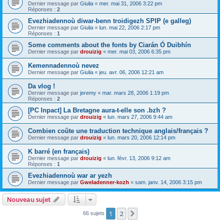
Dernier message par
Giulia
«
mer. mai 31, 2006 3:22 pm
Réponses :
2
Evezhiadennoù diwar-benn troidigezh SPIP (e galleg)
Dernier message par
Giulia
«
lun. mai 22, 2006 2:17 pm
Réponses :
1
Some comments about the fonts by Ciarán Ó Duibhín
Dernier message par
drouizig
«
mer. mai 03, 2006 6:35 pm
Kemennadennoù nevez
Dernier message par
Giulia
«
jeu. avr. 06, 2006 12:21 am
Da vlog !
Dernier message par
jeremy
«
mar. mars 28, 2006 1:19 pm
Réponses :
2
[PC Inpact] La Bretagne aura-t-elle son .bzh ?
Dernier message par
drouizig
«
lun. mars 27, 2006 9:44 am
Combien coûte une traduction technique anglais/français ?
Dernier message par
drouizig
«
lun. mars 20, 2006 12:14 pm
K barré (en français)
Dernier message par
drouizig
«
lun. févr. 13, 2006 9:12 am
Réponses :
1
Evezhiadennoù war ar yezh
Dernier message par
Gweladenner-kozh
«
sam. janv. 14, 2006 3:15 pm
Nouveau sujet
1
2
Suivant
66 sujets