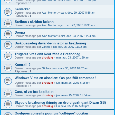
Dernier message par
Alan Monfort
«
dim. déc. 30, 2007 10:34 pm
Réponses :
3
Kervarker
Dernier message par
Alan Monfort
«
sam. déc. 29, 2007 8:58 am
Réponses :
3
Scribus : skridoù kelenn
Dernier message par
Alan Monfort
«
jeu. déc. 27, 2007 10:36 am
Doona
Dernier message par
Alan Monfort
«
dim. déc. 23, 2007 11:24 am
Diskouezadeg diwar-benn istor ar brezhoneg
Dernier message par
yannig
«
jeu. oct. 25, 2007 11:22 am
Trugarez vras evit NeoOffice e Brezhoneg !
Dernier message par
drouizig
«
mar. avr. 03, 2007 1:59 am
Kontroll ?
Dernier message par
Giulia
«
ven. mars 30, 2007 10:07 am
Réponses :
2
Windows Vista en alsacien: t'as pas 500 camarade !
Dernier message par
drouizig
«
lun. mars 26, 2007 6:16 pm
Réponses :
4
Gast, ni zo bet kopikolet !
Dernier message par
drouizig
«
jeu. mars 15, 2007 11:34 am
Skype e brezhoneg (kinnig an droidigezh gant Diwan SB)
Dernier message par
drouizig
«
lun. févr. 05, 2007 5:30 pm
Quelques conseils pour un "collègue" occitan