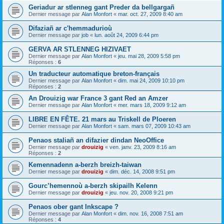
Geriadur ar stlenneg gant Preder da bellgargañ
Dernier message par
Alan Monfort
«
mar. oct. 27, 2009 8:40 am
Difaziañ ar c'hemmadurioù
Dernier message par
job
«
lun. août 24, 2009 6:44 pm
GERVA AR STLENNEG HIZIVAET
Dernier message par
Alan Monfort
«
jeu. mai 28, 2009 5:58 pm
Réponses :
6
Un traducteur automatique breton-français
Dernier message par
Alan Monfort
«
dim. mai 24, 2009 10:10 pm
Réponses :
2
An Drouizig war France 3 gant Red an Amzer
Dernier message par
Alan Monfort
«
mer. mars 18, 2009 9:12 am
LIBRE EN FÊTE. 21 mars au Triskell de Ploeren
Dernier message par
Alan Monfort
«
sam. mars 07, 2009 10:43 am
Penaos staliañ an difazier dindan NeoOffice
Dernier message par
drouizig
«
ven. janv. 23, 2009 8:16 am
Réponses :
2
Kemennadenn a-berzh breizh-taiwan
Dernier message par
drouizig
«
dim. déc. 14, 2008 9:51 pm
Gourc’hemennoù a-berzh skipailh Kelenn
Dernier message par
drouizig
«
jeu. nov. 20, 2008 9:21 pm
Penaos ober gant Inkscape ?
Dernier message par
Alan Monfort
«
dim. nov. 16, 2008 7:51 am
Réponses :
4