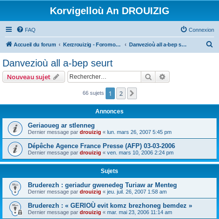
Korvigelloù An DROUIZIG
FAQ
Connexion
R
Accueil du forum
Kerzrouizig - Foromoù An Drouizig
Danvezioù all a-bep seurt
e
Danvezioù all a-bep seurt
c
Rechercher
Recherche avanc
Nouveau sujet
h
e
1
2
Suivant
66 sujets
r
Annonces
c
Geriaoueg ar stlenneg
h
Dernier message par
drouizig
«
lun. mars 26, 2007 5:45 pm
e
Dépêche Agence France Presse (AFP) 03-03-2006
r
Dernier message par
drouizig
«
ven. mars 10, 2006 2:24 pm
Sujets
Bruderezh : geriadur gwenedeg Turiaw ar Menteg
Dernier message par
drouizig
«
jeu. juil. 26, 2007 1:58 am
Bruderezh : « GERIOÙ evit komz brezhoneg bemdez »
Dernier message par
drouizig
«
mar. mai 23, 2006 11:14 am