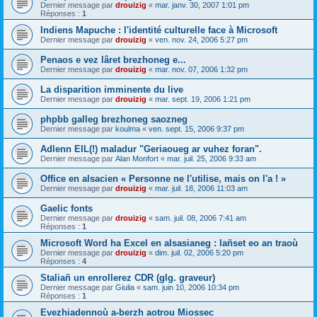
Dernier message par
drouizig
«
mar. janv. 30, 2007 1:01 pm
Réponses :
1
Indiens Mapuche : l'identité culturelle face à Microsoft
Dernier message par
drouizig
«
ven. nov. 24, 2006 5:27 pm
Penaos e vez lâret brezhoneg e...
Dernier message par
drouizig
«
mar. nov. 07, 2006 1:32 pm
La disparition imminente du live
Dernier message par
drouizig
«
mar. sept. 19, 2006 1:21 pm
phpbb galleg brezhoneg saozneg
Dernier message par
koulma
«
ven. sept. 15, 2006 9:37 pm
Adlenn EIL(!) maladur "Geriaoueg ar vuhez foran".
Dernier message par
Alan Monfort
«
mar. juil. 25, 2006 9:33 am
Office en alsacien « Personne ne l'utilise, mais on l'a ! »
Dernier message par
drouizig
«
mar. juil. 18, 2006 11:03 am
Gaelic fonts
Dernier message par
drouizig
«
sam. juil. 08, 2006 7:41 am
Réponses :
1
Microsoft Word ha Excel en alsasianeg : lañset eo an traoù
Dernier message par
drouizig
«
dim. juil. 02, 2006 5:20 pm
Réponses :
4
Staliañ un enrollerez CDR (glg. graveur)
Dernier message par
Giulia
«
sam. juin 10, 2006 10:34 pm
Réponses :
1
Evezhiadennoù a-berzh aotrou Miossec