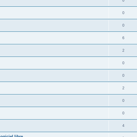
0
0
0
6
2
0
0
2
0
0
4
giciel libre