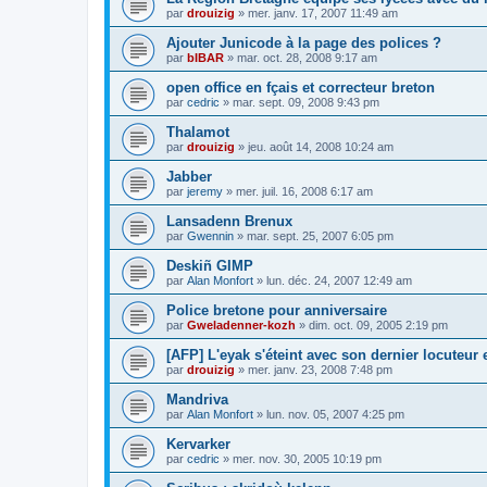
par
drouizig
»
mer. janv. 17, 2007 11:49 am
Ajouter Junicode à la page des polices ?
par
bIBAR
»
mar. oct. 28, 2008 9:17 am
open office en fçais et correcteur breton
par
cedric
»
mar. sept. 09, 2008 9:43 pm
Thalamot
par
drouizig
»
jeu. août 14, 2008 10:24 am
Jabber
par
jeremy
»
mer. juil. 16, 2008 6:17 am
Lansadenn Brenux
par
Gwennin
»
mar. sept. 25, 2007 6:05 pm
Deskiñ GIMP
par
Alan Monfort
»
lun. déc. 24, 2007 12:49 am
Police bretone pour anniversaire
par
Gweladenner-kozh
»
dim. oct. 09, 2005 2:19 pm
[AFP] L'eyak s'éteint avec son dernier locuteur
par
drouizig
»
mer. janv. 23, 2008 7:48 pm
Mandriva
par
Alan Monfort
»
lun. nov. 05, 2007 4:25 pm
Kervarker
par
cedric
»
mer. nov. 30, 2005 10:19 pm