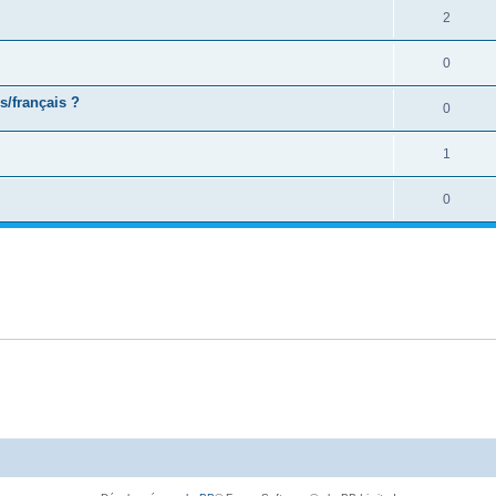
2
0
s/français ?
0
1
0