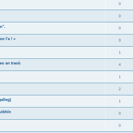
0
0
n".
0
n l'a ! »
0
1
eo an traoù
4
1
2
alleg)
1
uibhín
0
0