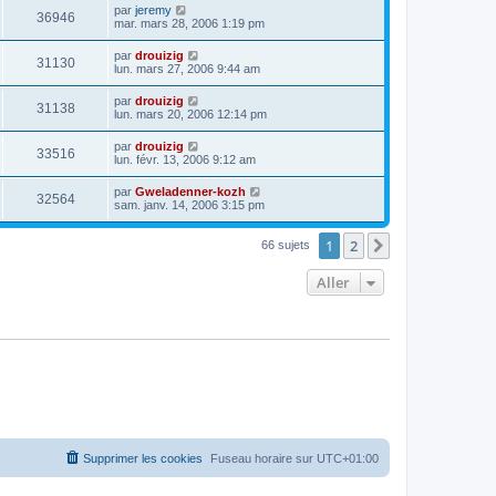
par
jeremy
36946
mar. mars 28, 2006 1:19 pm
par
drouizig
31130
lun. mars 27, 2006 9:44 am
par
drouizig
31138
lun. mars 20, 2006 12:14 pm
par
drouizig
33516
lun. févr. 13, 2006 9:12 am
par
Gweladenner-kozh
32564
sam. janv. 14, 2006 3:15 pm
1
2
Suivant
66 sujets
Aller
Supprimer les cookies
Fuseau horaire sur
UTC+01:00