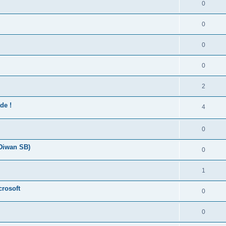
0
0
0
0
2
de !
4
0
 Diwan SB)
0
1
crosoft
0
0