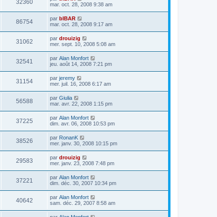
32360
mar. oct. 28, 2008 9:38 am
par
bIBAR
86754
mar. oct. 28, 2008 9:17 am
par
drouizig
31062
mer. sept. 10, 2008 5:08 am
par
Alan Monfort
32541
jeu. août 14, 2008 7:21 pm
par
jeremy
31154
mer. juil. 16, 2008 6:17 am
par
Giulia
56588
mar. avr. 22, 2008 1:15 pm
par
Alan Monfort
37225
dim. avr. 06, 2008 10:53 pm
par
RonanK
38526
mer. janv. 30, 2008 10:15 pm
par
drouizig
29583
mer. janv. 23, 2008 7:48 pm
par
Alan Monfort
37221
dim. déc. 30, 2007 10:34 pm
par
Alan Monfort
40642
sam. déc. 29, 2007 8:58 am
par
Alan Monfort