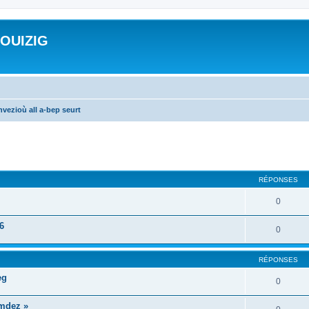
ROUIZIG
vezioù all a-bep seurt
cher
cherche avancée
RÉPONSES
0
6
0
RÉPONSES
eg
0
mdez »