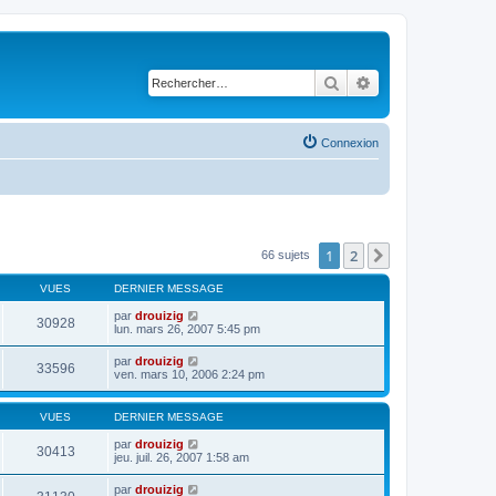
Rechercher
Recherche avancé
Connexion
1
2
Suivant
66 sujets
VUES
DERNIER MESSAGE
par
drouizig
30928
lun. mars 26, 2007 5:45 pm
par
drouizig
33596
ven. mars 10, 2006 2:24 pm
VUES
DERNIER MESSAGE
par
drouizig
30413
jeu. juil. 26, 2007 1:58 am
par
drouizig