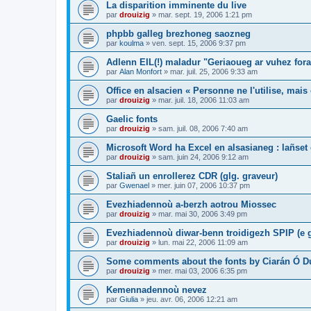
La disparition imminente du live
par
drouizig
»
mar. sept. 19, 2006 1:21 pm
phpbb galleg brezhoneg saozneg
par
koulma
»
ven. sept. 15, 2006 9:37 pm
Adlenn EIL(!) maladur "Geriaoueg ar vuhez fora
par
Alan Monfort
»
mar. juil. 25, 2006 9:33 am
Office en alsacien « Personne ne l'utilise, mais o
par
drouizig
»
mar. juil. 18, 2006 11:03 am
Gaelic fonts
par
drouizig
»
sam. juil. 08, 2006 7:40 am
Microsoft Word ha Excel en alsasianeg : lañset 
par
drouizig
»
sam. juin 24, 2006 9:12 am
Staliañ un enrollerez CDR (glg. graveur)
par
Gwenael
»
mer. juin 07, 2006 10:37 pm
Evezhiadennoù a-berzh aotrou Miossec
par
drouizig
»
mar. mai 30, 2006 3:49 pm
Evezhiadennoù diwar-benn troidigezh SPIP (e g
par
drouizig
»
lun. mai 22, 2006 11:09 am
Some comments about the fonts by Ciarán Ó D
par
drouizig
»
mer. mai 03, 2006 6:35 pm
Kemennadennoù nevez
par
Giulia
»
jeu. avr. 06, 2006 12:21 am