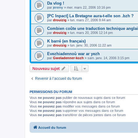
Da vlog !
par
jeremy
»
mer. mars 22, 2006 10:16 pm
[PC Inpact] La Bretagne aura-t-elle son .bzh ?
par
drouizig
»
lun. mars 27, 2006 9:44 am
Combien coûte une traduction technique anglai
par
drouizig
»
lun. mars 20, 2006 12:14 pm
K barré (en français)
par
drouizig
»
lun. janv. 30, 2006 11:22 am
Evezhiadennoù war ar yezh
par
Gweladenner-kozh
»
sam. janv. 14, 2006 3:15 pm
Nouveau sujet
Revenir à l’accueil du forum
PERMISSIONS DU FORUM
Vous
ne pouvez pas
publier de nouveaux sujets dans ce forum
Vous
ne pouvez pas
répondre aux sujets dans ce forum
Vous
ne pouvez pas
modifier vos messages dans ce forum
Vous
ne pouvez pas
supprimer vos messages dans ce forum
Vous
ne pouvez pas
transférer de pièces jointes dans ce forum
Accueil du forum