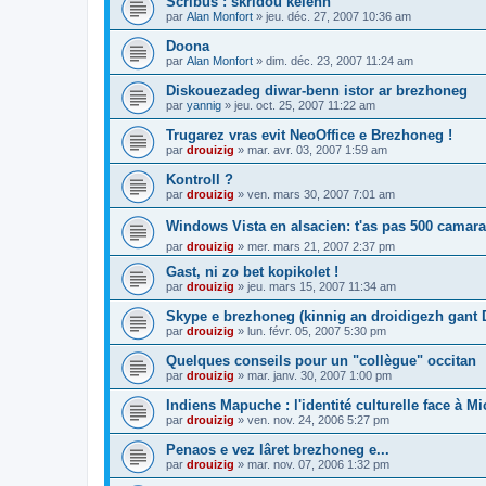
Scribus : skridoù kelenn
par
Alan Monfort
»
jeu. déc. 27, 2007 10:36 am
Doona
par
Alan Monfort
»
dim. déc. 23, 2007 11:24 am
Diskouezadeg diwar-benn istor ar brezhoneg
par
yannig
»
jeu. oct. 25, 2007 11:22 am
Trugarez vras evit NeoOffice e Brezhoneg !
par
drouizig
»
mar. avr. 03, 2007 1:59 am
Kontroll ?
par
drouizig
»
ven. mars 30, 2007 7:01 am
Windows Vista en alsacien: t'as pas 500 camara
par
drouizig
»
mer. mars 21, 2007 2:37 pm
Gast, ni zo bet kopikolet !
par
drouizig
»
jeu. mars 15, 2007 11:34 am
Skype e brezhoneg (kinnig an droidigezh gant
par
drouizig
»
lun. févr. 05, 2007 5:30 pm
Quelques conseils pour un "collègue" occitan
par
drouizig
»
mar. janv. 30, 2007 1:00 pm
Indiens Mapuche : l'identité culturelle face à Mi
par
drouizig
»
ven. nov. 24, 2006 5:27 pm
Penaos e vez lâret brezhoneg e...
par
drouizig
»
mar. nov. 07, 2006 1:32 pm