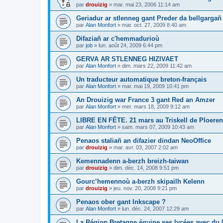
par
drouizig
»
mar. mai 23, 2006 11:14 am
Geriadur ar stlenneg gant Preder da bellgargañ
par
Alan Monfort
»
mar. oct. 27, 2009 8:40 am
Difaziañ ar c'hemmadurioù
par
job
»
lun. août 24, 2009 6:44 pm
GERVA AR STLENNEG HIZIVAET
par
Alan Monfort
»
dim. mars 22, 2009 11:42 am
Un traducteur automatique breton-français
par
Alan Monfort
»
mar. mai 19, 2009 10:41 pm
An Drouizig war France 3 gant Red an Amzer
par
Alan Monfort
»
mer. mars 18, 2009 9:12 am
LIBRE EN FÊTE. 21 mars au Triskell de Ploeren
par
Alan Monfort
»
sam. mars 07, 2009 10:43 am
Penaos staliañ an difazier dindan NeoOffice
par
drouizig
»
mar. avr. 03, 2007 2:02 am
Kemennadenn a-berzh breizh-taiwan
par
drouizig
»
dim. déc. 14, 2008 9:51 pm
Gourc’hemennoù a-berzh skipailh Kelenn
par
drouizig
»
jeu. nov. 20, 2008 9:21 pm
Penaos ober gant Inkscape ?
par
Alan Monfort
»
lun. déc. 24, 2007 12:29 am
La Région Bretagne équipe ses lycées avec du lo