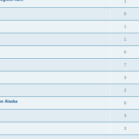
1
0
1
1
0
7
3
2
 en Alaska
0
3
3