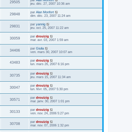
29505
jeu. déc. 27, 2007 10:36 am
par
Alan Monfort
29848
dim. déc. 23, 2007 11:24 am
par
yannig
29831
jeu. oct. 25, 2007 11:22 am
par
drouizig
30059
mar. avr. 03, 2007 1:59 am
par
Giulia
34406
ven. mars 30, 2007 10:07 am
par
drouizig
43483
lun. mars 26, 2007 6:16 pm
par
drouizig
30735
jeu. mars 15, 2007 11:34 am
par
drouizig
30047
lun. févr. 05, 2007 5:30 pm
par
drouizig
30571
mar. janv. 30, 2007 1:01 pm
par
drouizig
30133
ven. nov. 24, 2006 5:27 pm
par
drouizig
30708
mar. nov. 07, 2006 1:32 pm