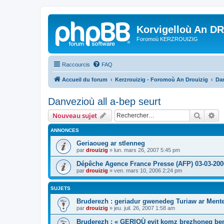
Korvigelloù An D
Foromoù KERZROUIZIG
Raccourcis
FAQ
Accueil du forum
Kerzrouizig - Foromoù An Drouizig
Dan
Danvezioù all a-bep seurt
Recher
Re
Nouveau sujet
ANNONCES
Geriaoueg ar stlenneg
par
drouizig
»
lun. mars 26, 2007 5:45 pm
Dépêche Agence France Presse (AFP) 03-03-200
par
drouizig
»
ven. mars 10, 2006 2:24 pm
SUJETS
Bruderezh : geriadur gwenedeg Turiaw ar Ment
par
drouizig
»
jeu. juil. 26, 2007 1:58 am
Bruderezh : « GERIOÙ evit komz brezhoneg be