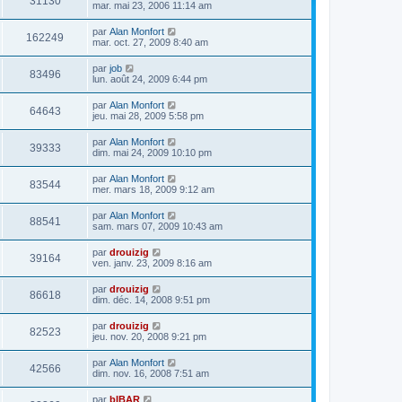
31130
mar. mai 23, 2006 11:14 am
par
Alan Monfort
162249
mar. oct. 27, 2009 8:40 am
par
job
83496
lun. août 24, 2009 6:44 pm
par
Alan Monfort
64643
jeu. mai 28, 2009 5:58 pm
par
Alan Monfort
39333
dim. mai 24, 2009 10:10 pm
par
Alan Monfort
83544
mer. mars 18, 2009 9:12 am
par
Alan Monfort
88541
sam. mars 07, 2009 10:43 am
par
drouizig
39164
ven. janv. 23, 2009 8:16 am
par
drouizig
86618
dim. déc. 14, 2008 9:51 pm
par
drouizig
82523
jeu. nov. 20, 2008 9:21 pm
par
Alan Monfort
42566
dim. nov. 16, 2008 7:51 am
par
bIBAR