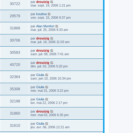
par
drouizig
30722
mar. sept. 19, 2006 1:21 pm
par
koulma
29579
ven. sept. 15, 2006 9:37 pm
par
Alan Monfort
31868
mar. juil. 25, 2006 9:33 am
par
drouizig
30706
mar. juil. 18, 2006 11:03 am
par
drouizig
30583
sam. juil. 08, 2006 7:41 am
par
drouizig
40720
dim. juil. 02, 2006 5:20 pm
par
Giulia
32364
sam. juin 10, 2006 10:34 pm
par
Giulia
35308
mer. mai 31, 2006 3:22 pm
par
Giulia
32198
lun. mai 22, 2006 2:17 pm
par
drouizig
31860
mer. mai 03, 2006 6:35 pm
par
Giulia
31610
jeu. avr. 06, 2006 12:21 am