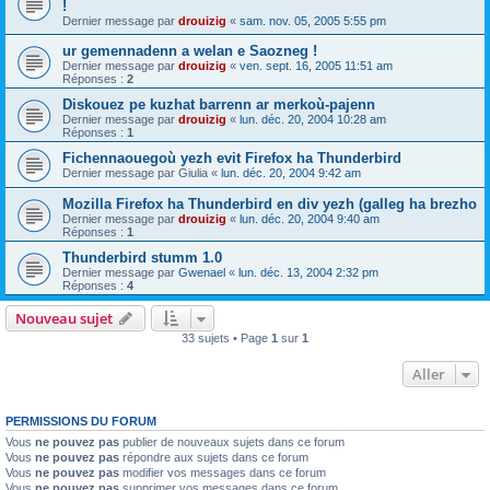
!
Dernier message par
drouizig
«
sam. nov. 05, 2005 5:55 pm
ur gemennadenn a welan e Saozneg !
Dernier message par
drouizig
«
ven. sept. 16, 2005 11:51 am
Réponses :
2
Diskouez pe kuzhat barrenn ar merkoù-pajenn
Dernier message par
drouizig
«
lun. déc. 20, 2004 10:28 am
Réponses :
1
Fichennaouegoù yezh evit Firefox ha Thunderbird
Dernier message par
Giulia
«
lun. déc. 20, 2004 9:42 am
Mozilla Firefox ha Thunderbird en div yezh (galleg ha brezho
Dernier message par
drouizig
«
lun. déc. 20, 2004 9:40 am
Réponses :
1
Thunderbird stumm 1.0
Dernier message par
Gwenael
«
lun. déc. 13, 2004 2:32 pm
Réponses :
4
Nouveau sujet
33 sujets • Page
1
sur
1
Aller
PERMISSIONS DU FORUM
Vous
ne pouvez pas
publier de nouveaux sujets dans ce forum
Vous
ne pouvez pas
répondre aux sujets dans ce forum
Vous
ne pouvez pas
modifier vos messages dans ce forum
Vous
ne pouvez pas
supprimer vos messages dans ce forum