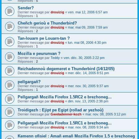
Réponses :
5
Sender?
Dernier message par
drouizig
«
ven. mai 12, 2006 6:57 am
Réponses :
1
Cheñch gerioù e Thunderbird?
Dernier message par
drouizig
«
mar. mai 09, 2006 7:59 am
Réponses :
2
Tan-louarn pe Louarn-tan ?
Dernier message par
drouizig
«
lun. mai 08, 2006 4:30 pm
Réponses :
1
Mozilla e peurunvan ?
Dernier message par
Teddy
«
ven. déc. 30, 2005 2:22 pm
Réponses :
2
Reizhadennoù degemeret e Thunderbird (14/12/05)
Dernier message par
drouizig
«
mer. déc. 14, 2005 8:51 pm
pellgargañ?
Dernier message par
drouizig
«
mer. nov. 30, 2005 9:37 am
Réponses :
1
Pellgargañ Mozilla Firefox 1.5RC2 e brezhoneg...
Dernier message par
drouizig
«
dim. nov. 13, 2005 2:38 pm
Troidigezh : Ejipt pe Egipt (rollad ar yezhoù)
Dernier message par
Gweladenner-kozh
«
mar. nov. 08, 2005 3:12 pm
Pellgargañ Mozilla Firefox 1.5RC1 e brezhoneg...
Dernier message par
drouizig
«
mar. nov. 08, 2005 9:34 am
Kemenn ofisiel : Amañ emañ Mozilla Firefox 1.5 e brezhoneg