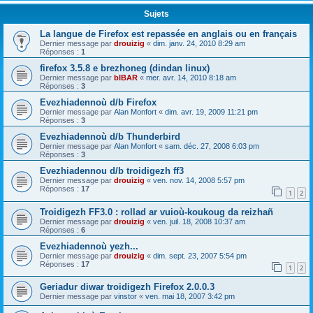
Sujets
La langue de Firefox est repassée en anglais ou en français
Dernier message par
drouizig
«
dim. janv. 24, 2010 8:29 am
Réponses :
1
firefox 3.5.8 e brezhoneg (dindan linux)
Dernier message par
bIBAR
«
mer. avr. 14, 2010 8:18 am
Réponses :
3
Evezhiadennoù d/b Firefox
Dernier message par
Alan Monfort
«
dim. avr. 19, 2009 11:21 pm
Réponses :
3
Evezhiadennoù d/b Thunderbird
Dernier message par
Alan Monfort
«
sam. déc. 27, 2008 6:03 pm
Réponses :
3
Evezhiadennou d/b troidigezh ff3
Dernier message par
drouizig
«
ven. nov. 14, 2008 5:57 pm
Réponses :
17
1
2
Troidigezh FF3.0 : rollad ar vuioù-koukoug da reizhañ
Dernier message par
drouizig
«
ven. juil. 18, 2008 10:37 am
Réponses :
6
Evezhiadennoù yezh...
Dernier message par
drouizig
«
dim. sept. 23, 2007 5:54 pm
Réponses :
17
1
2
Geriadur diwar troidigezh Firefox 2.0.0.3
Dernier message par
vinstor
«
ven. mai 18, 2007 3:42 pm