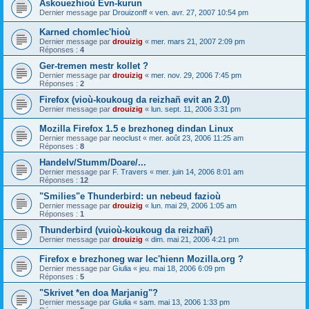
Askouezhioù Evn-kurun
Dernier message par
Drouizonff
«
ven. avr. 27, 2007 10:54 pm
Karned chomlec'hioù
Dernier message par
drouizig
«
mer. mars 21, 2007 2:09 pm
Réponses :
4
Ger-tremen mestr kollet ?
Dernier message par
drouizig
«
mer. nov. 29, 2006 7:45 pm
Réponses :
2
Firefox (vioù-koukoug da reizhañ evit an 2.0)
Dernier message par
drouizig
«
lun. sept. 11, 2006 3:31 pm
Mozilla Firefox 1.5 e brezhoneg dindan Linux
Dernier message par
neoclust
«
mer. août 23, 2006 11:25 am
Réponses :
8
Handelv/Stumm/Doare/...
Dernier message par
F. Travers
«
mer. juin 14, 2006 8:01 am
Réponses :
12
"Smilies"e Thunderbird: un nebeud fazioù
Dernier message par
drouizig
«
lun. mai 29, 2006 1:05 am
Réponses :
1
Thunderbird (vuioù-koukoug da reizhañ)
Dernier message par
drouizig
«
dim. mai 21, 2006 4:21 pm
Firefox e brezhoneg war lec'hienn Mozilla.org ?
Dernier message par
Giulia
«
jeu. mai 18, 2006 6:09 pm
Réponses :
5
"Skrivet *en doa Marjanig"?
Dernier message par
Giulia
«
sam. mai 13, 2006 1:33 pm