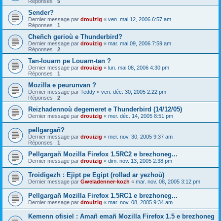
Réponses :
5
Sender?
Dernier message par
drouizig
«
ven. mai 12, 2006 6:57 am
Réponses :
1
Cheñch gerioù e Thunderbird?
Dernier message par
drouizig
«
mar. mai 09, 2006 7:59 am
Réponses :
2
Tan-louarn pe Louarn-tan ?
Dernier message par
drouizig
«
lun. mai 08, 2006 4:30 pm
Réponses :
1
Mozilla e peurunvan ?
Dernier message par
Teddy
«
ven. déc. 30, 2005 2:22 pm
Réponses :
2
Reizhadennoù degemeret e Thunderbird (14/12/05)
Dernier message par
drouizig
«
mer. déc. 14, 2005 8:51 pm
pellgargañ?
Dernier message par
drouizig
«
mer. nov. 30, 2005 9:37 am
Réponses :
1
Pellgargañ Mozilla Firefox 1.5RC2 e brezhoneg...
Dernier message par
drouizig
«
dim. nov. 13, 2005 2:38 pm
Troidigezh : Ejipt pe Egipt (rollad ar yezhoù)
Dernier message par
Gweladenner-kozh
«
mar. nov. 08, 2005 3:12 pm
Pellgargañ Mozilla Firefox 1.5RC1 e brezhoneg...
Dernier message par
drouizig
«
mar. nov. 08, 2005 9:34 am
Kemenn ofisiel : Amañ emañ Mozilla Firefox 1.5 e brezhoneg