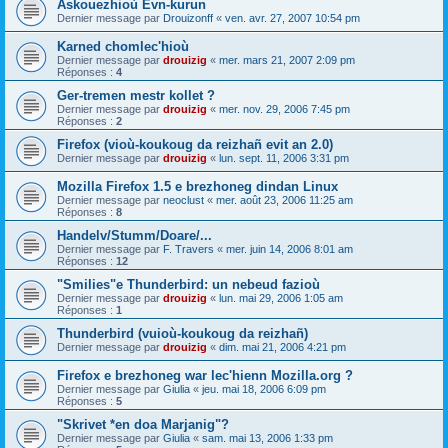
Askouezhioù Evn-kurun
Dernier message par
Drouizonff
«
ven. avr. 27, 2007 10:54 pm
Karned chomlec'hioù
Dernier message par
drouizig
«
mer. mars 21, 2007 2:09 pm
Réponses :
4
Ger-tremen mestr kollet ?
Dernier message par
drouizig
«
mer. nov. 29, 2006 7:45 pm
Réponses :
2
Firefox (vioù-koukoug da reizhañ evit an 2.0)
Dernier message par
drouizig
«
lun. sept. 11, 2006 3:31 pm
Mozilla Firefox 1.5 e brezhoneg dindan Linux
Dernier message par
neoclust
«
mer. août 23, 2006 11:25 am
Réponses :
8
Handelv/Stumm/Doare/...
Dernier message par
F. Travers
«
mer. juin 14, 2006 8:01 am
Réponses :
12
"Smilies"e Thunderbird: un nebeud fazioù
Dernier message par
drouizig
«
lun. mai 29, 2006 1:05 am
Réponses :
1
Thunderbird (vuioù-koukoug da reizhañ)
Dernier message par
drouizig
«
dim. mai 21, 2006 4:21 pm
Firefox e brezhoneg war lec'hienn Mozilla.org ?
Dernier message par
Giulia
«
jeu. mai 18, 2006 6:09 pm
Réponses :
5
"Skrivet *en doa Marjanig"?
Dernier message par
Giulia
«
sam. mai 13, 2006 1:33 pm