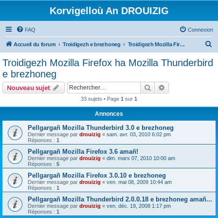
Korvigelloù An DROUIZIG
FAQ
Connexion
R
Accueil du forum
Troidigezh e brezhoneg
Troidigezh Mozilla Firefox ha Mozilla Thunderbird e brezhoneg
e
Troidigezh Mozilla Firefox ha Mozilla Thunderbird
c
e brezhoneg
h
Rechercher
Recherche avanc
Nouveau sujet
e
33 sujets • Page
1
sur
1
r
Annonces
c
h
Pellgargañ Mozilla Thunderbird 3.0 e brezhoneg
Dernier message par
drouizig
«
sam. avr. 03, 2010 6:02 pm
e
Réponses :
1
r
Pellgargañ Mozilla Firefox 3.6 amañ!
Dernier message par
drouizig
«
dim. mars 07, 2010 10:00 am
Réponses :
5
Pellgargañ Mozilla Firefox 3.0.10 e brezhoneg
Dernier message par
drouizig
«
ven. mai 08, 2009 10:44 am
Réponses :
1
Pellgargañ Mozilla Thunderbird 2.0.0.18 e brezhoneg amañ...
Dernier message par
drouizig
«
ven. déc. 19, 2008 1:17 pm
Réponses :
1