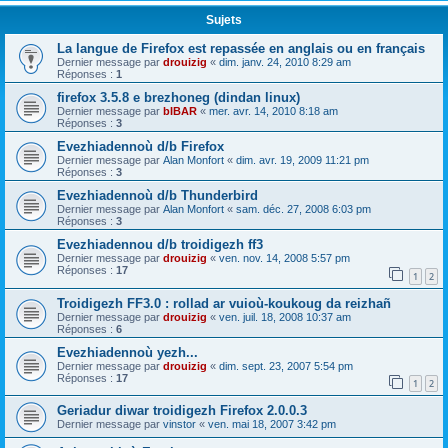
Sujets
La langue de Firefox est repassée en anglais ou en français
Dernier message par
drouizig
«
dim. janv. 24, 2010 8:29 am
Réponses :
1
firefox 3.5.8 e brezhoneg (dindan linux)
Dernier message par
bIBAR
«
mer. avr. 14, 2010 8:18 am
Réponses :
3
Evezhiadennoù d/b Firefox
Dernier message par
Alan Monfort
«
dim. avr. 19, 2009 11:21 pm
Réponses :
3
Evezhiadennoù d/b Thunderbird
Dernier message par
Alan Monfort
«
sam. déc. 27, 2008 6:03 pm
Réponses :
3
Evezhiadennou d/b troidigezh ff3
Dernier message par
drouizig
«
ven. nov. 14, 2008 5:57 pm
Réponses :
17
1
2
Troidigezh FF3.0 : rollad ar vuioù-koukoug da reizhañ
Dernier message par
drouizig
«
ven. juil. 18, 2008 10:37 am
Réponses :
6
Evezhiadennoù yezh...
Dernier message par
drouizig
«
dim. sept. 23, 2007 5:54 pm
Réponses :
17
1
2
Geriadur diwar troidigezh Firefox 2.0.0.3
Dernier message par
vinstor
«
ven. mai 18, 2007 3:42 pm