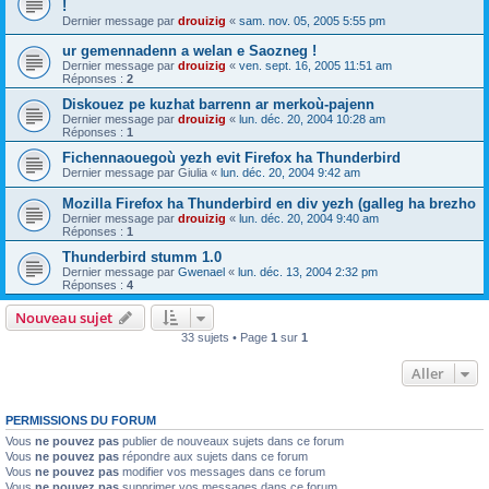
!
Dernier message par
drouizig
«
sam. nov. 05, 2005 5:55 pm
ur gemennadenn a welan e Saozneg !
Dernier message par
drouizig
«
ven. sept. 16, 2005 11:51 am
Réponses :
2
Diskouez pe kuzhat barrenn ar merkoù-pajenn
Dernier message par
drouizig
«
lun. déc. 20, 2004 10:28 am
Réponses :
1
Fichennaouegoù yezh evit Firefox ha Thunderbird
Dernier message par
Giulia
«
lun. déc. 20, 2004 9:42 am
Mozilla Firefox ha Thunderbird en div yezh (galleg ha brezho
Dernier message par
drouizig
«
lun. déc. 20, 2004 9:40 am
Réponses :
1
Thunderbird stumm 1.0
Dernier message par
Gwenael
«
lun. déc. 13, 2004 2:32 pm
Réponses :
4
Nouveau sujet
33 sujets • Page
1
sur
1
Aller
PERMISSIONS DU FORUM
Vous
ne pouvez pas
publier de nouveaux sujets dans ce forum
Vous
ne pouvez pas
répondre aux sujets dans ce forum
Vous
ne pouvez pas
modifier vos messages dans ce forum
Vous
ne pouvez pas
supprimer vos messages dans ce forum