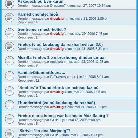
Askouezhioù Evn-kurun
Dernier message par
Drouizonff
«
ven. avr. 27, 2007 10:54 pm
Karned chomlec'hioù
Dernier message par
drouizig
«
mer. mars 21, 2007 2:09 pm
Réponses :
4
Ger-tremen mestr kollet ?
Dernier message par
drouizig
«
mer. nov. 29, 2006 7:45 pm
Réponses :
2
Firefox (vioù-koukoug da reizhañ evit an 2.0)
Dernier message par
drouizig
«
lun. sept. 11, 2006 3:31 pm
Mozilla Firefox 1.5 e brezhoneg dindan Linux
Dernier message par
neoclust
«
mer. août 23, 2006 11:25 am
Réponses :
8
Handelv/Stumm/Doare/...
Dernier message par
F. Travers
«
mer. juin 14, 2006 8:01 am
Réponses :
12
"Smilies"e Thunderbird: un nebeud fazioù
Dernier message par
drouizig
«
lun. mai 29, 2006 1:05 am
Réponses :
1
Thunderbird (vuioù-koukoug da reizhañ)
Dernier message par
drouizig
«
dim. mai 21, 2006 4:21 pm
Firefox e brezhoneg war lec'hienn Mozilla.org ?
Dernier message par
Giulia
«
jeu. mai 18, 2006 6:09 pm
Réponses :
5
"Skrivet *en doa Marjanig"?
Dernier message par
Giulia
«
sam. mai 13, 2006 1:33 pm