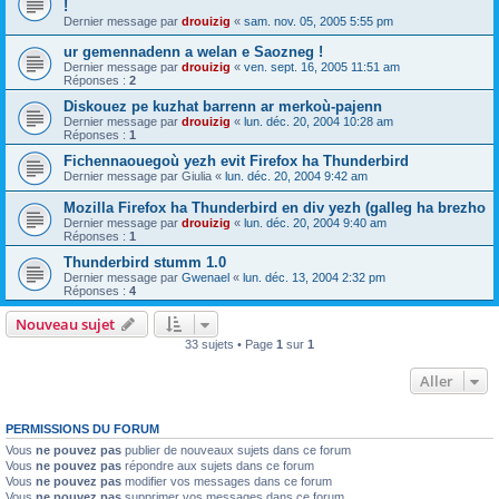
!
Dernier message par
drouizig
«
sam. nov. 05, 2005 5:55 pm
ur gemennadenn a welan e Saozneg !
Dernier message par
drouizig
«
ven. sept. 16, 2005 11:51 am
Réponses :
2
Diskouez pe kuzhat barrenn ar merkoù-pajenn
Dernier message par
drouizig
«
lun. déc. 20, 2004 10:28 am
Réponses :
1
Fichennaouegoù yezh evit Firefox ha Thunderbird
Dernier message par
Giulia
«
lun. déc. 20, 2004 9:42 am
Mozilla Firefox ha Thunderbird en div yezh (galleg ha brezho
Dernier message par
drouizig
«
lun. déc. 20, 2004 9:40 am
Réponses :
1
Thunderbird stumm 1.0
Dernier message par
Gwenael
«
lun. déc. 13, 2004 2:32 pm
Réponses :
4
Nouveau sujet
33 sujets • Page
1
sur
1
Aller
PERMISSIONS DU FORUM
Vous
ne pouvez pas
publier de nouveaux sujets dans ce forum
Vous
ne pouvez pas
répondre aux sujets dans ce forum
Vous
ne pouvez pas
modifier vos messages dans ce forum
Vous
ne pouvez pas
supprimer vos messages dans ce forum