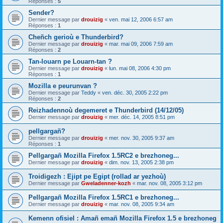
Réponses :
5
Sender?
Dernier message par
drouizig
«
ven. mai 12, 2006 6:57 am
Réponses :
1
Cheñch gerioù e Thunderbird?
Dernier message par
drouizig
«
mar. mai 09, 2006 7:59 am
Réponses :
2
Tan-louarn pe Louarn-tan ?
Dernier message par
drouizig
«
lun. mai 08, 2006 4:30 pm
Réponses :
1
Mozilla e peurunvan ?
Dernier message par
Teddy
«
ven. déc. 30, 2005 2:22 pm
Réponses :
2
Reizhadennoù degemeret e Thunderbird (14/12/05)
Dernier message par
drouizig
«
mer. déc. 14, 2005 8:51 pm
pellgargañ?
Dernier message par
drouizig
«
mer. nov. 30, 2005 9:37 am
Réponses :
1
Pellgargañ Mozilla Firefox 1.5RC2 e brezhoneg...
Dernier message par
drouizig
«
dim. nov. 13, 2005 2:38 pm
Troidigezh : Ejipt pe Egipt (rollad ar yezhoù)
Dernier message par
Gweladenner-kozh
«
mar. nov. 08, 2005 3:12 pm
Pellgargañ Mozilla Firefox 1.5RC1 e brezhoneg...
Dernier message par
drouizig
«
mar. nov. 08, 2005 9:34 am
Kemenn ofisiel : Amañ emañ Mozilla Firefox 1.5 e brezhoneg