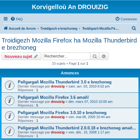
Korvigelloù An DROUIZIG
FAQ
Connexion
R
Accueil du forum
Troidigezh e brezhoneg
Troidigezh Mozilla Firefox ha Mozilla Thunderbird e brezhoneg
e
Troidigezh Mozilla Firefox ha Mozilla Thunderbird
c
e brezhoneg
h
Rechercher
Recherche avanc
Nouveau sujet
e
33 sujets • Page
1
sur
1
r
Annonces
c
h
Pellgargañ Mozilla Thunderbird 3.0 e brezhoneg
Dernier message par
drouizig
«
sam. avr. 03, 2010 6:02 pm
e
Réponses :
1
r
Pellgargañ Mozilla Firefox 3.6 amañ!
Dernier message par
drouizig
«
dim. mars 07, 2010 10:00 am
Réponses :
5
Pellgargañ Mozilla Firefox 3.0.10 e brezhoneg
Dernier message par
drouizig
«
ven. mai 08, 2009 10:44 am
Réponses :
1
Pellgargañ Mozilla Thunderbird 2.0.0.18 e brezhoneg amañ...
Dernier message par
drouizig
«
ven. déc. 19, 2008 1:17 pm
Réponses :
1