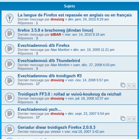
Sujets
La langue de Firefox est repassée en anglais ou en français
Dernier message par
drouizig
«
dim. janv. 24, 2010 8:29 am
Réponses :
1
firefox 3.5.8 e brezhoneg (dindan linux)
Dernier message par
bIBAR
«
mer. avr. 14, 2010 8:18 am
Réponses :
3
Evezhiadennoù d/b Firefox
Dernier message par
Alan Monfort
«
dim. avr. 19, 2009 11:21 pm
Réponses :
3
Evezhiadennoù d/b Thunderbird
Dernier message par
Alan Monfort
«
sam. déc. 27, 2008 6:03 pm
Réponses :
3
Evezhiadennou d/b troidigezh ff3
Dernier message par
drouizig
«
ven. nov. 14, 2008 5:57 pm
Réponses :
17
1
2
Troidigezh FF3.0 : rollad ar vuioù-koukoug da reizhañ
Dernier message par
drouizig
«
ven. juil. 18, 2008 10:37 am
Réponses :
6
Evezhiadennoù yezh...
Dernier message par
drouizig
«
dim. sept. 23, 2007 5:54 pm
Réponses :
17
1
2
Geriadur diwar troidigezh Firefox 2.0.0.3
Dernier message par
vinstor
«
ven. mai 18, 2007 3:42 pm