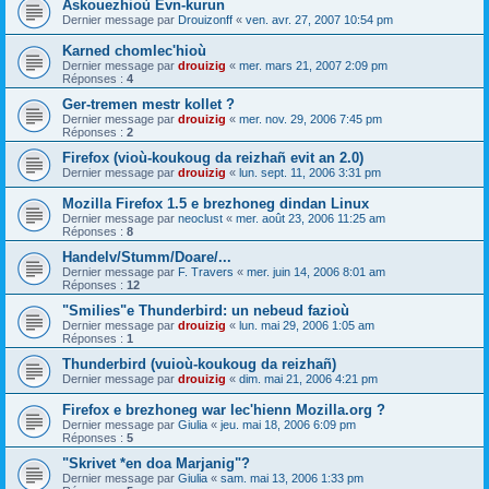
Askouezhioù Evn-kurun
Dernier message par
Drouizonff
«
ven. avr. 27, 2007 10:54 pm
Karned chomlec'hioù
Dernier message par
drouizig
«
mer. mars 21, 2007 2:09 pm
Réponses :
4
Ger-tremen mestr kollet ?
Dernier message par
drouizig
«
mer. nov. 29, 2006 7:45 pm
Réponses :
2
Firefox (vioù-koukoug da reizhañ evit an 2.0)
Dernier message par
drouizig
«
lun. sept. 11, 2006 3:31 pm
Mozilla Firefox 1.5 e brezhoneg dindan Linux
Dernier message par
neoclust
«
mer. août 23, 2006 11:25 am
Réponses :
8
Handelv/Stumm/Doare/...
Dernier message par
F. Travers
«
mer. juin 14, 2006 8:01 am
Réponses :
12
"Smilies"e Thunderbird: un nebeud fazioù
Dernier message par
drouizig
«
lun. mai 29, 2006 1:05 am
Réponses :
1
Thunderbird (vuioù-koukoug da reizhañ)
Dernier message par
drouizig
«
dim. mai 21, 2006 4:21 pm
Firefox e brezhoneg war lec'hienn Mozilla.org ?
Dernier message par
Giulia
«
jeu. mai 18, 2006 6:09 pm
Réponses :
5
"Skrivet *en doa Marjanig"?
Dernier message par
Giulia
«
sam. mai 13, 2006 1:33 pm