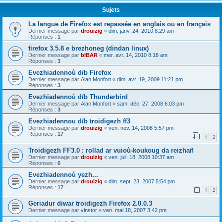
Sujets
La langue de Firefox est repassée en anglais ou en français
Dernier message par
drouizig
«
dim. janv. 24, 2010 8:29 am
Réponses :
1
firefox 3.5.8 e brezhoneg (dindan linux)
Dernier message par
bIBAR
«
mer. avr. 14, 2010 8:18 am
Réponses :
3
Evezhiadennoù d/b Firefox
Dernier message par
Alan Monfort
«
dim. avr. 19, 2009 11:21 pm
Réponses :
3
Evezhiadennoù d/b Thunderbird
Dernier message par
Alan Monfort
«
sam. déc. 27, 2008 6:03 pm
Réponses :
3
Evezhiadennou d/b troidigezh ff3
Dernier message par
drouizig
«
ven. nov. 14, 2008 5:57 pm
Réponses :
17
1
2
Troidigezh FF3.0 : rollad ar vuioù-koukoug da reizhañ
Dernier message par
drouizig
«
ven. juil. 18, 2008 10:37 am
Réponses :
6
Evezhiadennoù yezh...
Dernier message par
drouizig
«
dim. sept. 23, 2007 5:54 pm
Réponses :
17
1
2
Geriadur diwar troidigezh Firefox 2.0.0.3
Dernier message par
vinstor
«
ven. mai 18, 2007 3:42 pm