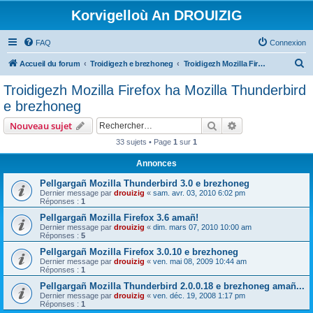
Korvigelloù An DROUIZIG
FAQ
Connexion
R
Accueil du forum
Troidigezh e brezhoneg
Troidigezh Mozilla Firefox ha Mozilla Thunderbird e brezhoneg
e
Troidigezh Mozilla Firefox ha Mozilla Thunderbird
c
e brezhoneg
h
Rechercher
Recherche avanc
Nouveau sujet
e
33 sujets • Page
1
sur
1
r
Annonces
c
h
Pellgargañ Mozilla Thunderbird 3.0 e brezhoneg
Dernier message par
drouizig
«
sam. avr. 03, 2010 6:02 pm
e
Réponses :
1
r
Pellgargañ Mozilla Firefox 3.6 amañ!
Dernier message par
drouizig
«
dim. mars 07, 2010 10:00 am
Réponses :
5
Pellgargañ Mozilla Firefox 3.0.10 e brezhoneg
Dernier message par
drouizig
«
ven. mai 08, 2009 10:44 am
Réponses :
1
Pellgargañ Mozilla Thunderbird 2.0.0.18 e brezhoneg amañ...
Dernier message par
drouizig
«
ven. déc. 19, 2008 1:17 pm
Réponses :
1