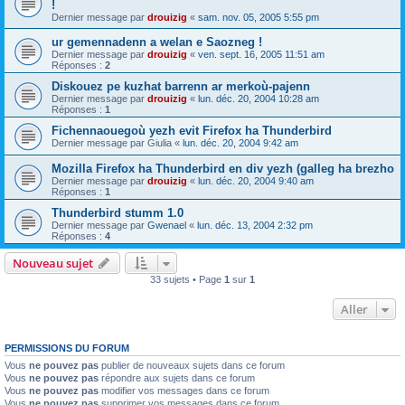
!
Dernier message par
drouizig
«
sam. nov. 05, 2005 5:55 pm
ur gemennadenn a welan e Saozneg !
Dernier message par
drouizig
«
ven. sept. 16, 2005 11:51 am
Réponses :
2
Diskouez pe kuzhat barrenn ar merkoù-pajenn
Dernier message par
drouizig
«
lun. déc. 20, 2004 10:28 am
Réponses :
1
Fichennaouegoù yezh evit Firefox ha Thunderbird
Dernier message par
Giulia
«
lun. déc. 20, 2004 9:42 am
Mozilla Firefox ha Thunderbird en div yezh (galleg ha brezho
Dernier message par
drouizig
«
lun. déc. 20, 2004 9:40 am
Réponses :
1
Thunderbird stumm 1.0
Dernier message par
Gwenael
«
lun. déc. 13, 2004 2:32 pm
Réponses :
4
Nouveau sujet
33 sujets • Page
1
sur
1
Aller
PERMISSIONS DU FORUM
Vous
ne pouvez pas
publier de nouveaux sujets dans ce forum
Vous
ne pouvez pas
répondre aux sujets dans ce forum
Vous
ne pouvez pas
modifier vos messages dans ce forum
Vous
ne pouvez pas
supprimer vos messages dans ce forum