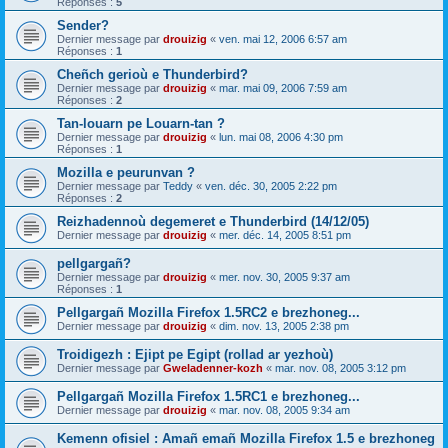
Réponses :
5
Sender?
Dernier message par
drouizig
«
ven. mai 12, 2006 6:57 am
Réponses :
1
Cheñch gerioù e Thunderbird?
Dernier message par
drouizig
«
mar. mai 09, 2006 7:59 am
Réponses :
2
Tan-louarn pe Louarn-tan ?
Dernier message par
drouizig
«
lun. mai 08, 2006 4:30 pm
Réponses :
1
Mozilla e peurunvan ?
Dernier message par
Teddy
«
ven. déc. 30, 2005 2:22 pm
Réponses :
2
Reizhadennoù degemeret e Thunderbird (14/12/05)
Dernier message par
drouizig
«
mer. déc. 14, 2005 8:51 pm
pellgargañ?
Dernier message par
drouizig
«
mer. nov. 30, 2005 9:37 am
Réponses :
1
Pellgargañ Mozilla Firefox 1.5RC2 e brezhoneg...
Dernier message par
drouizig
«
dim. nov. 13, 2005 2:38 pm
Troidigezh : Ejipt pe Egipt (rollad ar yezhoù)
Dernier message par
Gweladenner-kozh
«
mar. nov. 08, 2005 3:12 pm
Pellgargañ Mozilla Firefox 1.5RC1 e brezhoneg...
Dernier message par
drouizig
«
mar. nov. 08, 2005 9:34 am
Kemenn ofisiel : Amañ emañ Mozilla Firefox 1.5 e brezhoneg