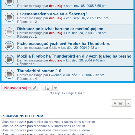
!
Dernier message par
drouizig
«
sam. nov. 05, 2005 5:55 pm
ur gemennadenn a welan e Saozneg !
Dernier message par
drouizig
«
ven. sept. 16, 2005 11:51 am
Réponses :
2
Diskouez pe kuzhat barrenn ar merkoù-pajenn
Dernier message par
drouizig
«
lun. déc. 20, 2004 10:28 am
Réponses :
1
Fichennaouegoù yezh evit Firefox ha Thunderbird
Dernier message par
Giulia
«
lun. déc. 20, 2004 9:42 am
Mozilla Firefox ha Thunderbird en div yezh (galleg ha brezho
Dernier message par
drouizig
«
lun. déc. 20, 2004 9:40 am
Réponses :
1
Thunderbird stumm 1.0
Dernier message par
Gwenael
«
lun. déc. 13, 2004 2:32 pm
Réponses :
4
Nouveau sujet
33 sujets • Page
1
sur
1
Aller
PERMISSIONS DU FORUM
Vous
ne pouvez pas
publier de nouveaux sujets dans ce forum
Vous
ne pouvez pas
répondre aux sujets dans ce forum
Vous
ne pouvez pas
modifier vos messages dans ce forum
Vous
ne pouvez pas
supprimer vos messages dans ce forum