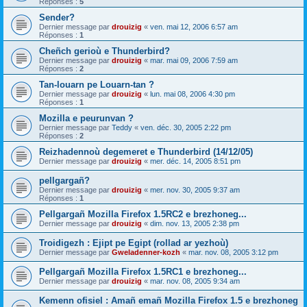
Réponses :
5
Sender?
Dernier message par
drouizig
«
ven. mai 12, 2006 6:57 am
Réponses :
1
Cheñch gerioù e Thunderbird?
Dernier message par
drouizig
«
mar. mai 09, 2006 7:59 am
Réponses :
2
Tan-louarn pe Louarn-tan ?
Dernier message par
drouizig
«
lun. mai 08, 2006 4:30 pm
Réponses :
1
Mozilla e peurunvan ?
Dernier message par
Teddy
«
ven. déc. 30, 2005 2:22 pm
Réponses :
2
Reizhadennoù degemeret e Thunderbird (14/12/05)
Dernier message par
drouizig
«
mer. déc. 14, 2005 8:51 pm
pellgargañ?
Dernier message par
drouizig
«
mer. nov. 30, 2005 9:37 am
Réponses :
1
Pellgargañ Mozilla Firefox 1.5RC2 e brezhoneg...
Dernier message par
drouizig
«
dim. nov. 13, 2005 2:38 pm
Troidigezh : Ejipt pe Egipt (rollad ar yezhoù)
Dernier message par
Gweladenner-kozh
«
mar. nov. 08, 2005 3:12 pm
Pellgargañ Mozilla Firefox 1.5RC1 e brezhoneg...
Dernier message par
drouizig
«
mar. nov. 08, 2005 9:34 am
Kemenn ofisiel : Amañ emañ Mozilla Firefox 1.5 e brezhoneg