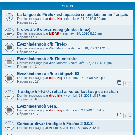
Sujets
La langue de Firefox est repassée en anglais ou en français
Dernier message par
drouizig
«
dim. janv. 24, 2010 8:29 am
Réponses :
1
firefox 3.5.8 e brezhoneg (dindan linux)
Dernier message par
bIBAR
«
mer. avr. 14, 2010 8:18 am
Réponses :
3
Evezhiadennoù d/b Firefox
Dernier message par
Alan Monfort
«
dim. avr. 19, 2009 11:21 pm
Réponses :
3
Evezhiadennoù d/b Thunderbird
Dernier message par
Alan Monfort
«
sam. déc. 27, 2008 6:03 pm
Réponses :
3
Evezhiadennou d/b troidigezh ff3
Dernier message par
drouizig
«
ven. nov. 14, 2008 5:57 pm
Réponses :
17
1
2
Troidigezh FF3.0 : rollad ar vuioù-koukoug da reizhañ
Dernier message par
drouizig
«
ven. juil. 18, 2008 10:37 am
Réponses :
6
Evezhiadennoù yezh...
Dernier message par
drouizig
«
dim. sept. 23, 2007 5:54 pm
Réponses :
17
1
2
Geriadur diwar troidigezh Firefox 2.0.0.3
Dernier message par
vinstor
«
ven. mai 18, 2007 3:42 pm