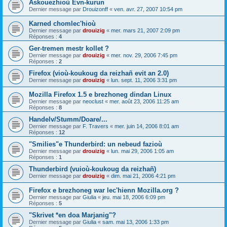
Askouezhioù Evn-kurun
Dernier message par
Drouizonff
«
ven. avr. 27, 2007 10:54 pm
Karned chomlec'hioù
Dernier message par
drouizig
«
mer. mars 21, 2007 2:09 pm
Réponses :
4
Ger-tremen mestr kollet ?
Dernier message par
drouizig
«
mer. nov. 29, 2006 7:45 pm
Réponses :
2
Firefox (vioù-koukoug da reizhañ evit an 2.0)
Dernier message par
drouizig
«
lun. sept. 11, 2006 3:31 pm
Mozilla Firefox 1.5 e brezhoneg dindan Linux
Dernier message par
neoclust
«
mer. août 23, 2006 11:25 am
Réponses :
8
Handelv/Stumm/Doare/...
Dernier message par
F. Travers
«
mer. juin 14, 2006 8:01 am
Réponses :
12
"Smilies"e Thunderbird: un nebeud fazioù
Dernier message par
drouizig
«
lun. mai 29, 2006 1:05 am
Réponses :
1
Thunderbird (vuioù-koukoug da reizhañ)
Dernier message par
drouizig
«
dim. mai 21, 2006 4:21 pm
Firefox e brezhoneg war lec'hienn Mozilla.org ?
Dernier message par
Giulia
«
jeu. mai 18, 2006 6:09 pm
Réponses :
5
"Skrivet *en doa Marjanig"?
Dernier message par
Giulia
«
sam. mai 13, 2006 1:33 pm