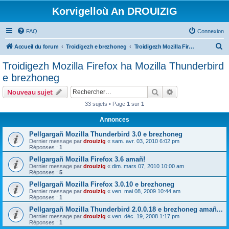
Korvigelloù An DROUIZIG
FAQ
Connexion
R
Accueil du forum
Troidigezh e brezhoneg
Troidigezh Mozilla Firefox ha Mozilla Thunderbird e brezhoneg
e
Troidigezh Mozilla Firefox ha Mozilla Thunderbird
c
e brezhoneg
h
Rechercher
Recherche avanc
Nouveau sujet
e
33 sujets • Page
1
sur
1
r
Annonces
c
h
Pellgargañ Mozilla Thunderbird 3.0 e brezhoneg
Dernier message par
drouizig
«
sam. avr. 03, 2010 6:02 pm
e
Réponses :
1
r
Pellgargañ Mozilla Firefox 3.6 amañ!
Dernier message par
drouizig
«
dim. mars 07, 2010 10:00 am
Réponses :
5
Pellgargañ Mozilla Firefox 3.0.10 e brezhoneg
Dernier message par
drouizig
«
ven. mai 08, 2009 10:44 am
Réponses :
1
Pellgargañ Mozilla Thunderbird 2.0.0.18 e brezhoneg amañ...
Dernier message par
drouizig
«
ven. déc. 19, 2008 1:17 pm
Réponses :
1