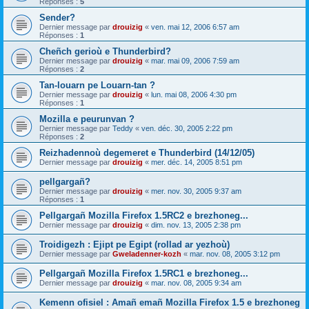
Réponses :
5
Sender?
Dernier message par
drouizig
«
ven. mai 12, 2006 6:57 am
Réponses :
1
Cheñch gerioù e Thunderbird?
Dernier message par
drouizig
«
mar. mai 09, 2006 7:59 am
Réponses :
2
Tan-louarn pe Louarn-tan ?
Dernier message par
drouizig
«
lun. mai 08, 2006 4:30 pm
Réponses :
1
Mozilla e peurunvan ?
Dernier message par
Teddy
«
ven. déc. 30, 2005 2:22 pm
Réponses :
2
Reizhadennoù degemeret e Thunderbird (14/12/05)
Dernier message par
drouizig
«
mer. déc. 14, 2005 8:51 pm
pellgargañ?
Dernier message par
drouizig
«
mer. nov. 30, 2005 9:37 am
Réponses :
1
Pellgargañ Mozilla Firefox 1.5RC2 e brezhoneg...
Dernier message par
drouizig
«
dim. nov. 13, 2005 2:38 pm
Troidigezh : Ejipt pe Egipt (rollad ar yezhoù)
Dernier message par
Gweladenner-kozh
«
mar. nov. 08, 2005 3:12 pm
Pellgargañ Mozilla Firefox 1.5RC1 e brezhoneg...
Dernier message par
drouizig
«
mar. nov. 08, 2005 9:34 am
Kemenn ofisiel : Amañ emañ Mozilla Firefox 1.5 e brezhoneg