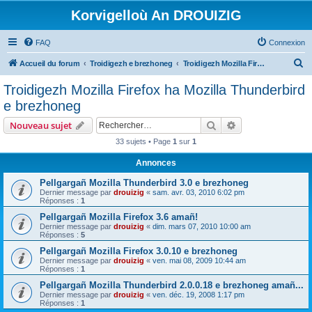
Korvigelloù An DROUIZIG
FAQ
Connexion
R
Accueil du forum
Troidigezh e brezhoneg
Troidigezh Mozilla Firefox ha Mozilla Thunderbird e brezhoneg
e
Troidigezh Mozilla Firefox ha Mozilla Thunderbird
c
e brezhoneg
h
Rechercher
Recherche avanc
Nouveau sujet
e
33 sujets • Page
1
sur
1
r
Annonces
c
h
Pellgargañ Mozilla Thunderbird 3.0 e brezhoneg
Dernier message par
drouizig
«
sam. avr. 03, 2010 6:02 pm
e
Réponses :
1
r
Pellgargañ Mozilla Firefox 3.6 amañ!
Dernier message par
drouizig
«
dim. mars 07, 2010 10:00 am
Réponses :
5
Pellgargañ Mozilla Firefox 3.0.10 e brezhoneg
Dernier message par
drouizig
«
ven. mai 08, 2009 10:44 am
Réponses :
1
Pellgargañ Mozilla Thunderbird 2.0.0.18 e brezhoneg amañ...
Dernier message par
drouizig
«
ven. déc. 19, 2008 1:17 pm
Réponses :
1