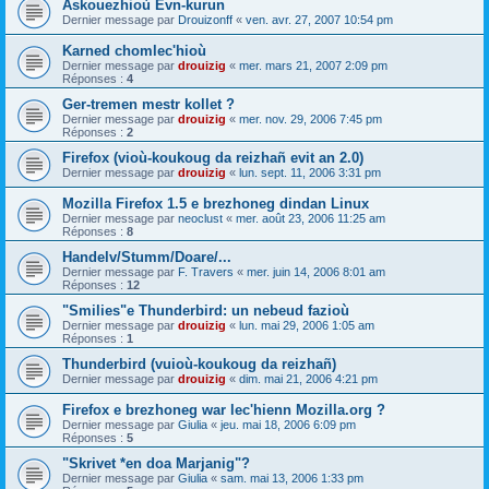
Askouezhioù Evn-kurun
Dernier message par
Drouizonff
«
ven. avr. 27, 2007 10:54 pm
Karned chomlec'hioù
Dernier message par
drouizig
«
mer. mars 21, 2007 2:09 pm
Réponses :
4
Ger-tremen mestr kollet ?
Dernier message par
drouizig
«
mer. nov. 29, 2006 7:45 pm
Réponses :
2
Firefox (vioù-koukoug da reizhañ evit an 2.0)
Dernier message par
drouizig
«
lun. sept. 11, 2006 3:31 pm
Mozilla Firefox 1.5 e brezhoneg dindan Linux
Dernier message par
neoclust
«
mer. août 23, 2006 11:25 am
Réponses :
8
Handelv/Stumm/Doare/...
Dernier message par
F. Travers
«
mer. juin 14, 2006 8:01 am
Réponses :
12
"Smilies"e Thunderbird: un nebeud fazioù
Dernier message par
drouizig
«
lun. mai 29, 2006 1:05 am
Réponses :
1
Thunderbird (vuioù-koukoug da reizhañ)
Dernier message par
drouizig
«
dim. mai 21, 2006 4:21 pm
Firefox e brezhoneg war lec'hienn Mozilla.org ?
Dernier message par
Giulia
«
jeu. mai 18, 2006 6:09 pm
Réponses :
5
"Skrivet *en doa Marjanig"?
Dernier message par
Giulia
«
sam. mai 13, 2006 1:33 pm