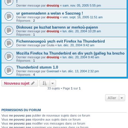
!
Dernier message par
drouizig
«
sam. nov. 05, 2005 5:55 pm
ur gemennadenn a welan e Saozneg !
Dernier message par
drouizig
«
ven. sept. 16, 2005 11:51 am
Réponses :
2
Diskouez pe kuzhat barrenn ar merkoù-pajenn
Dernier message par
drouizig
«
lun. déc. 20, 2004 10:28 am
Réponses :
1
Fichennaouegoù yezh evit Firefox ha Thunderbird
Dernier message par
Giulia
«
lun. déc. 20, 2004 9:42 am
Mozilla Firefox ha Thunderbird en div yezh (galleg ha brezho
Dernier message par
drouizig
«
lun. déc. 20, 2004 9:40 am
Réponses :
1
Thunderbird stumm 1.0
Dernier message par
Gwenael
«
lun. déc. 13, 2004 2:32 pm
Réponses :
4
Nouveau sujet
33 sujets • Page
1
sur
1
Aller
PERMISSIONS DU FORUM
Vous
ne pouvez pas
publier de nouveaux sujets dans ce forum
Vous
ne pouvez pas
répondre aux sujets dans ce forum
Vous
ne pouvez pas
modifier vos messages dans ce forum
Vous
ne pouvez pas
supprimer vos messages dans ce forum