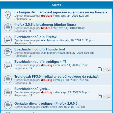
Sujets
La langue de Firefox est repassée en anglais ou en français
Dernier message par
drouizig
«
dim. janv. 24, 2010 8:29 am
Réponses :
1
firefox 3.5.8 e brezhoneg (dindan linux)
Dernier message par
bIBAR
«
mer. avr. 14, 2010 8:18 am
Réponses :
3
Evezhiadennoù d/b Firefox
Dernier message par
Alan Monfort
«
dim. avr. 19, 2009 11:21 pm
Réponses :
3
Evezhiadennoù d/b Thunderbird
Dernier message par
Alan Monfort
«
sam. déc. 27, 2008 6:03 pm
Réponses :
3
Evezhiadennou d/b troidigezh ff3
Dernier message par
drouizig
«
ven. nov. 14, 2008 5:57 pm
Réponses :
17
1
2
Troidigezh FF3.0 : rollad ar vuioù-koukoug da reizhañ
Dernier message par
drouizig
«
ven. juil. 18, 2008 10:37 am
Réponses :
6
Evezhiadennoù yezh...
Dernier message par
drouizig
«
dim. sept. 23, 2007 5:54 pm
Réponses :
17
1
2
Geriadur diwar troidigezh Firefox 2.0.0.3
Dernier message par
vinstor
«
ven. mai 18, 2007 3:42 pm