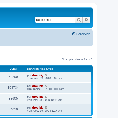
Rechercher
Recherche avancé
Connexion
33 sujets • Page
1
sur
1
VUES
DERNIER MESSAGE
par
drouizig
69290
sam. avr. 03, 2010 6:02 pm
par
drouizig
153734
dim. mars 07, 2010 10:00 am
par
drouizig
33605
ven. mai 08, 2009 10:44 am
par
drouizig
34610
ven. déc. 19, 2008 1:17 pm