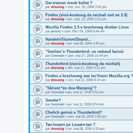
Ger-tremen mestr kollet ?
par
drouizig
»
mer. nov. 29, 2006 3:02 pm
Firefox (vioù-koukoug da reizhañ evit an 2.0)
par
drouizig
»
lun. sept. 11, 2006 3:31 pm
Mozilla Firefox 1.5 e brezhoneg dindan Linux
par
jeremy
»
sam. févr. 04, 2006 9:44 am
Handelv/Stumm/Doare/...
par
drouizig
»
lun. mai 08, 2006 4:35 pm
"Smilies"e Thunderbird: un nebeud fazioù
par
Gwenael
»
sam. mai 27, 2006 10:44 pm
Thunderbird (vuioù-koukoug da reizhañ)
par
drouizig
»
dim. mai 21, 2006 4:21 pm
Firefox e brezhoneg war lec'hienn Mozilla.org 
par
drouizig
»
ven. mai 12, 2006 8:14 am
"Skrivet *en doa Marjanig"?
par
Gwenael
»
jeu. mai 11, 2006 8:52 pm
Sender?
par
Gwenael
»
jeu. mai 11, 2006 8:54 pm
Cheñch gerioù e Thunderbird?
par
Gwenael
»
sam. mai 06, 2006 2:06 pm
Tan-louarn pe Louarn-tan ?
par
drouizig
»
lun. mai 08, 2006 4:29 pm