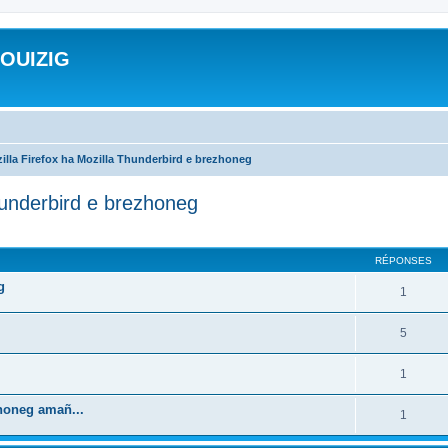
ROUIZIG
illa Firefox ha Mozilla Thunderbird e brezhoneg
hunderbird e brezhoneg
cher
cherche avancée
RÉPONSES
g
1
5
1
zhoneg amañ...
1