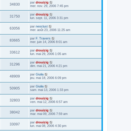
par
drouizig
34830
mer. nov. 29, 2006 7:45 pm
par
drouizig
31750
lun. sept. 11, 2006 3:31 pm
par
neoclust
63056
mer. août 23, 2006 11:25 am
par
F. Travers
83665
mer. juin 14, 2006 8:01 am
par
drouizig
33612
lun. mai 29, 2006 1:05 am
par
drouizig
31296
dim. mai 21, 2006 4:21 pm
par
Giulia
48909
jeu. mai 18, 2006 6:09 pm
par
Giulia
50905
sam. mai 13, 2006 1:33 pm
par
drouizig
32803
ven. mai 12, 2006 6:57 am
par
drouizig
38042
mar. mai 09, 2006 7:59 am
par
drouizig
33097
lun. mai 08, 2006 4:30 pm