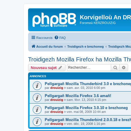
Korvigelloù An D
Foromoù KERZROUIZIG
Raccourcis
FAQ
Accueil du forum
Troidigezh e brezhoneg
Troidigezh Moz
Troidigezh Mozilla Firefox ha Mozilla T
Recher
Re
Nouveau sujet
ANNONCES
Pellgargañ Mozilla Thunderbird 3.0 e brezhone
par
drouizig
»
sam. avr. 03, 2010 6:00 pm
Pellgargañ Mozilla Firefox 3.6 amañ!
par
drouizig
»
sam. févr. 13, 2010 4:15 pm
Pellgargañ Mozilla Firefox 3.0.10 e brezhoneg
par
drouizig
»
ven. mai 08, 2009 10:44 am
Pellgargañ Mozilla Thunderbird 2.0.0.18 e bre
par
drouizig
»
ven. déc. 19, 2008 1:16 pm