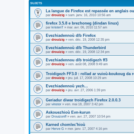
SUJETS
La langue de Firefox est repassée en anglais ou
par
drouizig
»
sam. janv. 16, 2010 10:56 am
firefox 3.5.8 e brezhoneg (dindan linux)
par
kristenT
»
mar. avr. 06, 2010 11:57 am
Evezhiadennoù d/b Firefox
par
drouizig
»
ven. déc. 19, 2008 12:35 pm
Evezhiadennoù d/b Thunderbird
par
drouizig
»
ven. déc. 19, 2008 12:34 pm
Evezhiadennou d/b troidigezh ff3
par
drouizig
»
ven. août 08, 2008 9:49 am
Troidigezh FF3.0 : rollad ar vuioù-koukoug da 
par
drouizig
»
jeu. juil. 17, 2008 10:29 am
Evezhiadennoù yezh...
par
drouizig
»
jeu. avr. 27, 2006 1:39 pm
Geriadur diwar troidigezh Firefox 2.0.0.3
par
vinstor
»
ven. mai 18, 2007 3:42 pm
Askouezhioù Evn-kurun
par
Drouizonff
»
ven. avr. 27, 2007 10:54 pm
Karned chomlec'hioù
par
Herve G
»
mer. janv. 17, 2007 4:16 pm