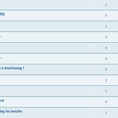
2
05)
0
1
..
0
0
..
0
5 e brezhoneg !
0
2
1
ird
0
lleg ha brezho
1