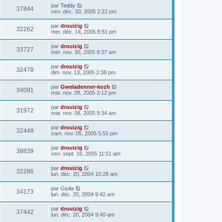
par
Teddy
37844
ven. déc. 30, 2005 2:22 pm
par
drouizig
32262
mer. déc. 14, 2005 8:51 pm
par
drouizig
33727
mer. nov. 30, 2005 9:37 am
par
drouizig
32478
dim. nov. 13, 2005 2:38 pm
par
Gweladenner-kozh
34091
mar. nov. 08, 2005 3:12 pm
par
drouizig
31972
mar. nov. 08, 2005 9:34 am
par
drouizig
32449
sam. nov. 05, 2005 5:55 pm
par
drouizig
38839
ven. sept. 16, 2005 11:51 am
par
drouizig
32286
lun. déc. 20, 2004 10:28 am
par
Giulia
34173
lun. déc. 20, 2004 9:42 am
par
drouizig
37442
lun. déc. 20, 2004 9:40 am