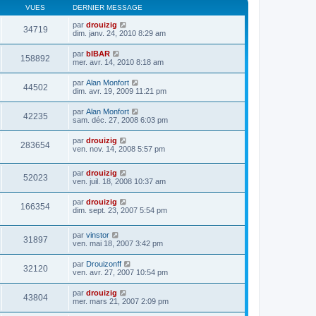
VUES
DERNIER MESSAGE
par
drouizig
34719
dim. janv. 24, 2010 8:29 am
par
bIBAR
158892
mer. avr. 14, 2010 8:18 am
par
Alan Monfort
44502
dim. avr. 19, 2009 11:21 pm
par
Alan Monfort
42235
sam. déc. 27, 2008 6:03 pm
par
drouizig
283654
ven. nov. 14, 2008 5:57 pm
par
drouizig
52023
ven. juil. 18, 2008 10:37 am
par
drouizig
166354
dim. sept. 23, 2007 5:54 pm
par
vinstor
31897
ven. mai 18, 2007 3:42 pm
par
Drouizonff
32120
ven. avr. 27, 2007 10:54 pm
par
drouizig
43804
mer. mars 21, 2007 2:09 pm