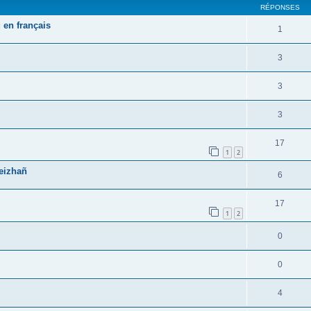
RÉPONSES
 en français
1
3
3
3
17
1
2
reizhañ
6
17
1
2
0
0
4