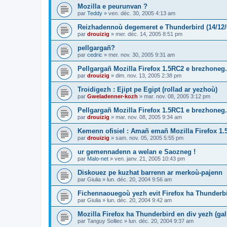
Mozilla e peurunvan ?
par
Teddy
»
ven. déc. 30, 2005 4:13 am
Reizhadennoù degemeret e Thunderbird (14/12/
par
drouizig
»
mer. déc. 14, 2005 8:51 pm
pellgargañ?
par
cedric
»
mer. nov. 30, 2005 9:31 am
Pellgargañ Mozilla Firefox 1.5RC2 e brezhoneg.
par
drouizig
»
dim. nov. 13, 2005 2:38 pm
Troidigezh : Ejipt pe Egipt (rollad ar yezhoù)
par
Gweladenner-kozh
»
mar. nov. 08, 2005 3:12 pm
Pellgargañ Mozilla Firefox 1.5RC1 e brezhoneg.
par
drouizig
»
mar. nov. 08, 2005 9:34 am
Kemenn ofisiel : Amañ emañ Mozilla Firefox 1.
par
drouizig
»
sam. nov. 05, 2005 5:55 pm
ur gemennadenn a welan e Saozneg !
par
Malo-net
»
ven. janv. 21, 2005 10:43 pm
Diskouez pe kuzhat barrenn ar merkoù-pajenn
par
Giulia
»
lun. déc. 20, 2004 9:56 am
Fichennaouegoù yezh evit Firefox ha Thunderb
par
Giulia
»
lun. déc. 20, 2004 9:42 am
Mozilla Firefox ha Thunderbird en div yezh (ga
par
Tanguy Solliec
»
lun. déc. 20, 2004 9:37 am