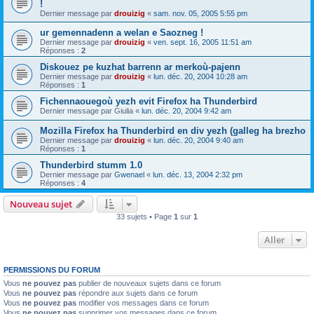
!
Dernier message par
drouizig
«
sam. nov. 05, 2005 5:55 pm
ur gemennadenn a welan e Saozneg !
Dernier message par
drouizig
«
ven. sept. 16, 2005 11:51 am
Réponses :
2
Diskouez pe kuzhat barrenn ar merkoù-pajenn
Dernier message par
drouizig
«
lun. déc. 20, 2004 10:28 am
Réponses :
1
Fichennaouegoù yezh evit Firefox ha Thunderbird
Dernier message par
Giulia
«
lun. déc. 20, 2004 9:42 am
Mozilla Firefox ha Thunderbird en div yezh (galleg ha brezho
Dernier message par
drouizig
«
lun. déc. 20, 2004 9:40 am
Réponses :
1
Thunderbird stumm 1.0
Dernier message par
Gwenael
«
lun. déc. 13, 2004 2:32 pm
Réponses :
4
Nouveau sujet
33 sujets • Page
1
sur
1
Aller
PERMISSIONS DU FORUM
Vous
ne pouvez pas
publier de nouveaux sujets dans ce forum
Vous
ne pouvez pas
répondre aux sujets dans ce forum
Vous
ne pouvez pas
modifier vos messages dans ce forum
Vous
ne pouvez pas
supprimer vos messages dans ce forum