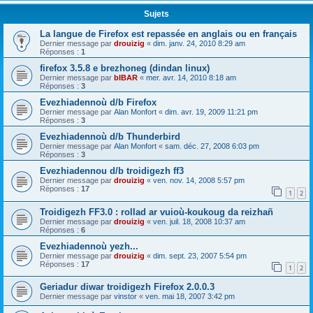
Sujets
La langue de Firefox est repassée en anglais ou en français
Dernier message par
drouizig
«
dim. janv. 24, 2010 8:29 am
Réponses :
1
firefox 3.5.8 e brezhoneg (dindan linux)
Dernier message par
bIBAR
«
mer. avr. 14, 2010 8:18 am
Réponses :
3
Evezhiadennoù d/b Firefox
Dernier message par
Alan Monfort
«
dim. avr. 19, 2009 11:21 pm
Réponses :
3
Evezhiadennoù d/b Thunderbird
Dernier message par
Alan Monfort
«
sam. déc. 27, 2008 6:03 pm
Réponses :
3
Evezhiadennou d/b troidigezh ff3
Dernier message par
drouizig
«
ven. nov. 14, 2008 5:57 pm
Réponses :
17
1
2
Troidigezh FF3.0 : rollad ar vuioù-koukoug da reizhañ
Dernier message par
drouizig
«
ven. juil. 18, 2008 10:37 am
Réponses :
6
Evezhiadennoù yezh...
Dernier message par
drouizig
«
dim. sept. 23, 2007 5:54 pm
Réponses :
17
1
2
Geriadur diwar troidigezh Firefox 2.0.0.3
Dernier message par
vinstor
«
ven. mai 18, 2007 3:42 pm