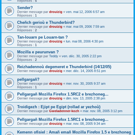
Réponses :
5
Sender?
Dernier message par
drouizig
«
ven. mai 12, 2006 6:57 am
Réponses :
1
Cheñch gerioù e Thunderbird?
Dernier message par
drouizig
«
mar. mai 09, 2006 7:59 am
Réponses :
2
Tan-louarn pe Louarn-tan ?
Dernier message par
drouizig
«
lun. mai 08, 2006 4:30 pm
Réponses :
1
Mozilla e peurunvan ?
Dernier message par
Teddy
«
ven. déc. 30, 2005 2:22 pm
Réponses :
2
Reizhadennoù degemeret e Thunderbird (14/12/05)
Dernier message par
drouizig
«
mer. déc. 14, 2005 8:51 pm
pellgargañ?
Dernier message par
drouizig
«
mer. nov. 30, 2005 9:37 am
Réponses :
1
Pellgargañ Mozilla Firefox 1.5RC2 e brezhoneg...
Dernier message par
drouizig
«
dim. nov. 13, 2005 2:38 pm
Troidigezh : Ejipt pe Egipt (rollad ar yezhoù)
Dernier message par
Gweladenner-kozh
«
mar. nov. 08, 2005 3:12 pm
Pellgargañ Mozilla Firefox 1.5RC1 e brezhoneg...
Dernier message par
drouizig
«
mar. nov. 08, 2005 9:34 am
Kemenn ofisiel : Amañ emañ Mozilla Firefox 1.5 e brezhoneg