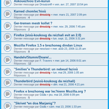
Askouezhioù Evn-kurun
Dernier message par
Drouizonff
«
ven. avr. 27, 2007 10:54 pm
Karned chomlec'hioù
Dernier message par
drouizig
«
mer. mars 21, 2007 2:09 pm
Réponses :
4
Ger-tremen mestr kollet ?
Dernier message par
drouizig
«
mer. nov. 29, 2006 7:45 pm
Réponses :
2
Firefox (vioù-koukoug da reizhañ evit an 2.0)
Dernier message par
drouizig
«
lun. sept. 11, 2006 3:31 pm
Mozilla Firefox 1.5 e brezhoneg dindan Linux
Dernier message par
neoclust
«
mer. août 23, 2006 11:25 am
Réponses :
8
Handelv/Stumm/Doare/...
Dernier message par
F. Travers
«
mer. juin 14, 2006 8:01 am
Réponses :
12
"Smilies"e Thunderbird: un nebeud fazioù
Dernier message par
drouizig
«
lun. mai 29, 2006 1:05 am
Réponses :
1
Thunderbird (vuioù-koukoug da reizhañ)
Dernier message par
drouizig
«
dim. mai 21, 2006 4:21 pm
Firefox e brezhoneg war lec'hienn Mozilla.org ?
Dernier message par
Giulia
«
jeu. mai 18, 2006 6:09 pm
Réponses :
5
"Skrivet *en doa Marjanig"?
Dernier message par
Giulia
«
sam. mai 13, 2006 1:33 pm