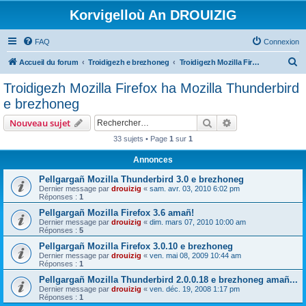
Korvigelloù An DROUIZIG
FAQ
Connexion
R
Accueil du forum
Troidigezh e brezhoneg
Troidigezh Mozilla Firefox ha Mozilla Thunderbird e brezhoneg
e
Troidigezh Mozilla Firefox ha Mozilla Thunderbird
c
e brezhoneg
h
Rechercher
Recherche avanc
Nouveau sujet
e
33 sujets • Page
1
sur
1
r
Annonces
c
h
Pellgargañ Mozilla Thunderbird 3.0 e brezhoneg
Dernier message par
drouizig
«
sam. avr. 03, 2010 6:02 pm
e
Réponses :
1
r
Pellgargañ Mozilla Firefox 3.6 amañ!
Dernier message par
drouizig
«
dim. mars 07, 2010 10:00 am
Réponses :
5
Pellgargañ Mozilla Firefox 3.0.10 e brezhoneg
Dernier message par
drouizig
«
ven. mai 08, 2009 10:44 am
Réponses :
1
Pellgargañ Mozilla Thunderbird 2.0.0.18 e brezhoneg amañ...
Dernier message par
drouizig
«
ven. déc. 19, 2008 1:17 pm
Réponses :
1