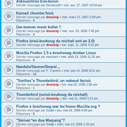
Askouezhioù Evn-kurun
Dernier message par
Drouizonff
«
ven. avr. 27, 2007 10:54 pm
Karned chomlec'hioù
Dernier message par
drouizig
«
mer. mars 21, 2007 2:09 pm
Réponses :
4
Ger-tremen mestr kollet ?
Dernier message par
drouizig
«
mer. nov. 29, 2006 7:45 pm
Réponses :
2
Firefox (vioù-koukoug da reizhañ evit an 2.0)
Dernier message par
drouizig
«
lun. sept. 11, 2006 3:31 pm
Mozilla Firefox 1.5 e brezhoneg dindan Linux
Dernier message par
neoclust
«
mer. août 23, 2006 11:25 am
Réponses :
8
Handelv/Stumm/Doare/...
Dernier message par
F. Travers
«
mer. juin 14, 2006 8:01 am
Réponses :
12
"Smilies"e Thunderbird: un nebeud fazioù
Dernier message par
drouizig
«
lun. mai 29, 2006 1:05 am
Réponses :
1
Thunderbird (vuioù-koukoug da reizhañ)
Dernier message par
drouizig
«
dim. mai 21, 2006 4:21 pm
Firefox e brezhoneg war lec'hienn Mozilla.org ?
Dernier message par
Giulia
«
jeu. mai 18, 2006 6:09 pm
Réponses :
5
"Skrivet *en doa Marjanig"?
Dernier message par
Giulia
«
sam. mai 13, 2006 1:33 pm