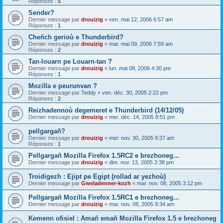
Réponses :
5
Sender?
Dernier message par
drouizig
«
ven. mai 12, 2006 6:57 am
Réponses :
1
Cheñch gerioù e Thunderbird?
Dernier message par
drouizig
«
mar. mai 09, 2006 7:59 am
Réponses :
2
Tan-louarn pe Louarn-tan ?
Dernier message par
drouizig
«
lun. mai 08, 2006 4:30 pm
Réponses :
1
Mozilla e peurunvan ?
Dernier message par
Teddy
«
ven. déc. 30, 2005 2:22 pm
Réponses :
2
Reizhadennoù degemeret e Thunderbird (14/12/05)
Dernier message par
drouizig
«
mer. déc. 14, 2005 8:51 pm
pellgargañ?
Dernier message par
drouizig
«
mer. nov. 30, 2005 9:37 am
Réponses :
1
Pellgargañ Mozilla Firefox 1.5RC2 e brezhoneg...
Dernier message par
drouizig
«
dim. nov. 13, 2005 2:38 pm
Troidigezh : Ejipt pe Egipt (rollad ar yezhoù)
Dernier message par
Gweladenner-kozh
«
mar. nov. 08, 2005 3:12 pm
Pellgargañ Mozilla Firefox 1.5RC1 e brezhoneg...
Dernier message par
drouizig
«
mar. nov. 08, 2005 9:34 am
Kemenn ofisiel : Amañ emañ Mozilla Firefox 1.5 e brezhoneg