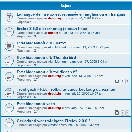
Sujets
La langue de Firefox est repassée en anglais ou en français
Dernier message par
drouizig
«
dim. janv. 24, 2010 8:29 am
Réponses :
1
firefox 3.5.8 e brezhoneg (dindan linux)
Dernier message par
bIBAR
«
mer. avr. 14, 2010 8:18 am
Réponses :
3
Evezhiadennoù d/b Firefox
Dernier message par
Alan Monfort
«
dim. avr. 19, 2009 11:21 pm
Réponses :
3
Evezhiadennoù d/b Thunderbird
Dernier message par
Alan Monfort
«
sam. déc. 27, 2008 6:03 pm
Réponses :
3
Evezhiadennou d/b troidigezh ff3
Dernier message par
drouizig
«
ven. nov. 14, 2008 5:57 pm
Réponses :
17
1
2
Troidigezh FF3.0 : rollad ar vuioù-koukoug da reizhañ
Dernier message par
drouizig
«
ven. juil. 18, 2008 10:37 am
Réponses :
6
Evezhiadennoù yezh...
Dernier message par
drouizig
«
dim. sept. 23, 2007 5:54 pm
Réponses :
17
1
2
Geriadur diwar troidigezh Firefox 2.0.0.3
Dernier message par
vinstor
«
ven. mai 18, 2007 3:42 pm