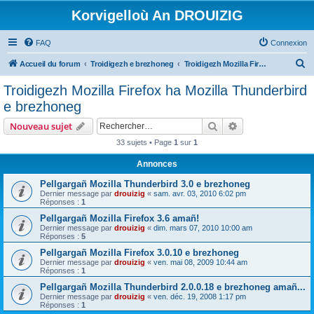
Korvigelloù An DROUIZIG
FAQ
Connexion
R
Accueil du forum
Troidigezh e brezhoneg
Troidigezh Mozilla Firefox ha Mozilla Thunderbird e brezhoneg
e
Troidigezh Mozilla Firefox ha Mozilla Thunderbird
c
e brezhoneg
h
Rechercher
Recherche avanc
Nouveau sujet
e
33 sujets • Page
1
sur
1
r
Annonces
c
h
Pellgargañ Mozilla Thunderbird 3.0 e brezhoneg
Dernier message par
drouizig
«
sam. avr. 03, 2010 6:02 pm
e
Réponses :
1
r
Pellgargañ Mozilla Firefox 3.6 amañ!
Dernier message par
drouizig
«
dim. mars 07, 2010 10:00 am
Réponses :
5
Pellgargañ Mozilla Firefox 3.0.10 e brezhoneg
Dernier message par
drouizig
«
ven. mai 08, 2009 10:44 am
Réponses :
1
Pellgargañ Mozilla Thunderbird 2.0.0.18 e brezhoneg amañ...
Dernier message par
drouizig
«
ven. déc. 19, 2008 1:17 pm
Réponses :
1