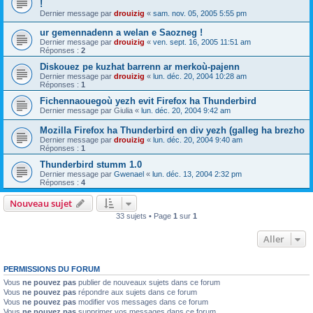
!
Dernier message par
drouizig
«
sam. nov. 05, 2005 5:55 pm
ur gemennadenn a welan e Saozneg !
Dernier message par
drouizig
«
ven. sept. 16, 2005 11:51 am
Réponses :
2
Diskouez pe kuzhat barrenn ar merkoù-pajenn
Dernier message par
drouizig
«
lun. déc. 20, 2004 10:28 am
Réponses :
1
Fichennaouegoù yezh evit Firefox ha Thunderbird
Dernier message par
Giulia
«
lun. déc. 20, 2004 9:42 am
Mozilla Firefox ha Thunderbird en div yezh (galleg ha brezho
Dernier message par
drouizig
«
lun. déc. 20, 2004 9:40 am
Réponses :
1
Thunderbird stumm 1.0
Dernier message par
Gwenael
«
lun. déc. 13, 2004 2:32 pm
Réponses :
4
Nouveau sujet
33 sujets • Page
1
sur
1
Aller
PERMISSIONS DU FORUM
Vous
ne pouvez pas
publier de nouveaux sujets dans ce forum
Vous
ne pouvez pas
répondre aux sujets dans ce forum
Vous
ne pouvez pas
modifier vos messages dans ce forum
Vous
ne pouvez pas
supprimer vos messages dans ce forum