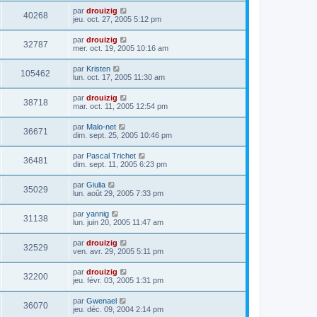
par
drouizig
40268
jeu. oct. 27, 2005 5:12 pm
par
drouizig
32787
mer. oct. 19, 2005 10:16 am
par
Kristen
105462
lun. oct. 17, 2005 11:30 am
par
drouizig
38718
mar. oct. 11, 2005 12:54 pm
par
Malo-net
36671
dim. sept. 25, 2005 10:46 pm
par
Pascal Trichet
36481
dim. sept. 11, 2005 6:23 pm
par
Giulia
35029
lun. août 29, 2005 7:33 pm
par
yannig
31138
lun. juin 20, 2005 11:47 am
par
drouizig
32529
ven. avr. 29, 2005 5:11 pm
par
drouizig
32200
jeu. févr. 03, 2005 1:31 pm
par
Gwenael
36070
jeu. déc. 09, 2004 2:14 pm