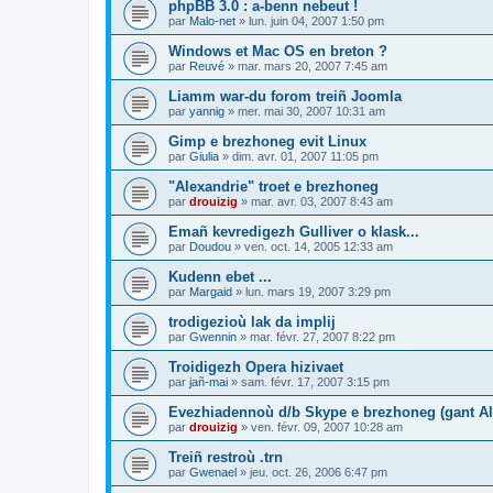
phpBB 3.0 : a-benn nebeut !
par
Malo-net
»
lun. juin 04, 2007 1:50 pm
Windows et Mac OS en breton ?
par
Reuvé
»
mar. mars 20, 2007 7:45 am
Liamm war-du forom treiñ Joomla
par
yannig
»
mer. mai 30, 2007 10:31 am
Gimp e brezhoneg evit Linux
par
Giulia
»
dim. avr. 01, 2007 11:05 pm
"Alexandrie" troet e brezhoneg
par
drouizig
»
mar. avr. 03, 2007 8:43 am
Emañ kevredigezh Gulliver o klask...
par
Doudou
»
ven. oct. 14, 2005 12:33 am
Kudenn ebet ...
par
Margaid
»
lun. mars 19, 2007 3:29 pm
trodigezioù lak da implij
par
Gwennin
»
mar. févr. 27, 2007 8:22 pm
Troidigezh Opera hizivaet
par
jañ-mai
»
sam. févr. 17, 2007 3:15 pm
Evezhiadennoù d/b Skype e brezhoneg (gant Al
par
drouizig
»
ven. févr. 09, 2007 10:28 am
Treiñ restroù .trn
par
Gwenael
»
jeu. oct. 26, 2006 6:47 pm