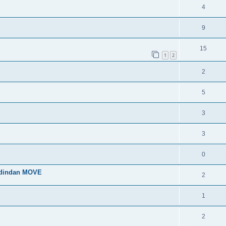
4
9
15
1
2
2
5
3
3
0
 dindan MOVE
2
1
2