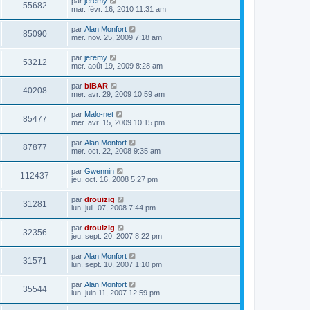
par
jeremy
55682
mar. févr. 16, 2010 11:31 am
par
Alan Monfort
85090
mer. nov. 25, 2009 7:18 am
par
jeremy
53212
mer. août 19, 2009 8:28 am
par
bIBAR
40208
mer. avr. 29, 2009 10:59 am
par
Malo-net
85477
mer. avr. 15, 2009 10:15 pm
par
Alan Monfort
87877
mer. oct. 22, 2008 9:35 am
par
Gwennin
112437
jeu. oct. 16, 2008 5:27 pm
par
drouizig
31281
lun. juil. 07, 2008 7:44 pm
par
drouizig
32356
jeu. sept. 20, 2007 8:22 pm
par
Alan Monfort
31571
lun. sept. 10, 2007 1:10 pm
par
Alan Monfort
35544
lun. juin 11, 2007 12:59 pm