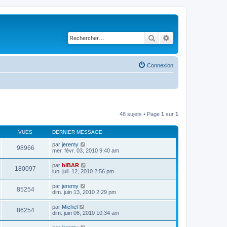
Rechercher
Recherche avancé
Connexion
48 sujets • Page
1
sur
1
VUES
DERNIER MESSAGE
par
jeremy
98966
mer. févr. 03, 2010 9:40 am
par
bIBAR
180097
lun. juil. 12, 2010 2:56 pm
par
jeremy
85254
dim. juin 13, 2010 2:29 pm
par
Michel
86254
dim. juin 06, 2010 10:34 am