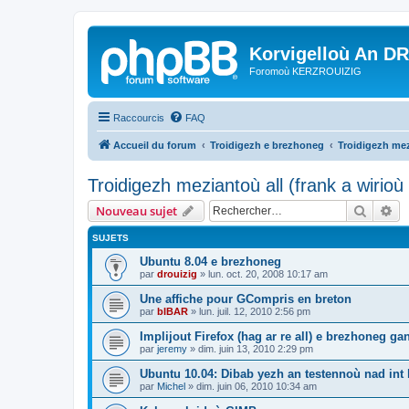
Korvigelloù An D
Foromoù KERZROUIZIG
Raccourcis
FAQ
Accueil du forum
Troidigezh e brezhoneg
Troidigezh mez
Troidigezh meziantoù all (frank a wirio
Recher
Re
Nouveau sujet
SUJETS
Ubuntu 8.04 e brezhoneg
par
drouizig
»
lun. oct. 20, 2008 10:17 am
Une affiche pour GCompris en breton
par
bIBAR
»
lun. juil. 12, 2010 2:56 pm
Implijout Firefox (hag ar re all) e brezhoneg ga
par
jeremy
»
dim. juin 13, 2010 2:29 pm
Ubuntu 10.04: Dibab yezh an testennoù nad int k
par
Michel
»
dim. juin 06, 2010 10:34 am