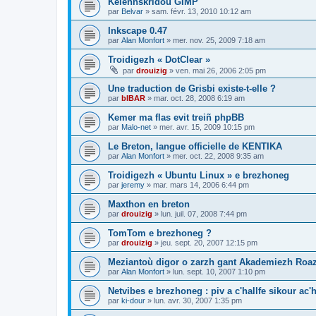
Kelennskridoù GIMP
par
Belvar
»
sam. févr. 13, 2010 10:12 am
Inkscape 0.47
par
Alan Monfort
»
mer. nov. 25, 2009 7:18 am
Troidigezh « DotClear »
par
drouizig
»
ven. mai 26, 2006 2:05 pm
Une traduction de Grisbi existe-t-elle ?
par
bIBAR
»
mar. oct. 28, 2008 6:19 am
Kemer ma flas evit treiñ phpBB
par
Malo-net
»
mer. avr. 15, 2009 10:15 pm
Le Breton, langue officielle de KENTIKA
par
Alan Monfort
»
mer. oct. 22, 2008 9:35 am
Troidigezh « Ubuntu Linux » e brezhoneg
par
jeremy
»
mar. mars 14, 2006 6:44 pm
Maxthon en breton
par
drouizig
»
lun. juil. 07, 2008 7:44 pm
TomTom e brezhoneg ?
par
drouizig
»
jeu. sept. 20, 2007 12:15 pm
Meziantoù digor o zarzh gant Akademiezh Roa
par
Alan Monfort
»
lun. sept. 10, 2007 1:10 pm
Netvibes e brezhoneg : piv a c'hallfe sikour ac
par
ki-dour
»
lun. avr. 30, 2007 1:35 pm