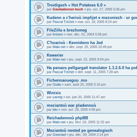
Troidigezh « Hot Potatoes 6.0 »
par
Gweladenner-kozh
»
jeu. oct. 27, 2005 5:06 pm
Kudenn a c'herioù implijet e mezoniezh - ur go
par
Pascal Trichet
»
mar. oct. 18, 2005 8:24 am
FileZilla e brezhoneg
par
Kristen
»
mer. déc. 01, 2004 5:58 pm
C'hoarioù : Kevnidenn ha Jed
par
Malo-net
»
dim. sept. 25, 2005 10:49 pm
Kewerier
par
Malo-net
»
jeu. sept. 22, 2005 9:54 pm
Ha penaos pellgargañ translator 1.3.2.6.0 ha poE
par
Pascal Trichet
»
dim. sept. 11, 2005 7:28 am
Fichennaouegou .mo
par
Giulia
»
sam. août 20, 2005 5:16 pm
Winisis
par
yannig
»
lun. juin 20, 2005 11:47 am
meziantoù war pladennoù
par
lolo
»
ven. avr. 29, 2005 4:58 pm
Reizhadennoù phpBB
par
Malo-net
»
jeu. févr. 03, 2005 11:32 am
Meziantoù nested pe genealogiezh
par
Gwenael
»
jeu. déc. 09, 2004 2:14 pm