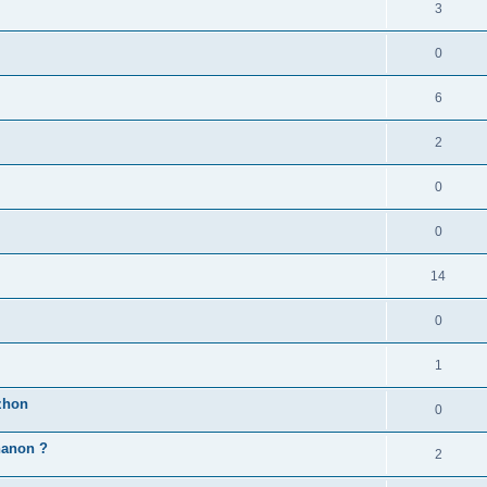
3
0
6
2
0
0
14
0
1
zhon
0
'hanon ?
2