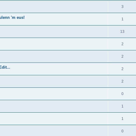
3
ulenn 'm eus!
1
13
2
2
dit...
2
2
0
1
1
0