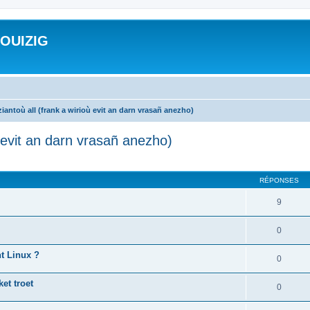
ROUIZIG
iantoù all (frank a wirioù evit an darn vrasañ anezho)
ù evit an darn vrasañ anezho)
cher
cherche avancée
RÉPONSES
9
0
nt Linux ?
0
et troet
0