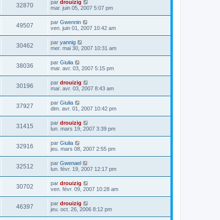
par
drouizig
32870
mar. juin 05, 2007 5:07 pm
par
Gwennin
49507
ven. juin 01, 2007 10:42 am
par
yannig
30462
mer. mai 30, 2007 10:31 am
par
Giulia
38036
mar. avr. 03, 2007 5:15 pm
par
drouizig
30196
mar. avr. 03, 2007 8:43 am
par
Giulia
37927
dim. avr. 01, 2007 10:42 pm
par
drouizig
31415
lun. mars 19, 2007 3:39 pm
par
Giulia
32916
jeu. mars 08, 2007 2:55 pm
par
Gwenael
32512
lun. févr. 19, 2007 12:17 pm
par
drouizig
30702
ven. févr. 09, 2007 10:28 am
par
drouizig
46397
jeu. oct. 26, 2006 8:12 pm