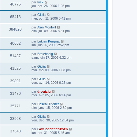
par
lusk
40775
jeu. oct. 26, 2006 1:25 pm
par
Giulia
65413
mer. oct. 11, 2006 5:41 pm
par
Alan Monfort
384820
dim. juil. 09, 2006 8:31 pm
par
Lukian Kergoat
40662
lun. juin 26, 2006 2:52 pm
par
Breizhadig
51437
sam. juin 17, 2006 6:32 pm
par
Giulia
41525
mar. mai 09, 2006 1:08 pm
par
Giulia
39891
ven. avr. 14, 2006 6:26 pm
par
drouizig
31470
mer. avr. 05, 2006 6:14 pm
par
Pascal Trichet
35771
dim. janv. 15, 2006 2:39 pm
par
Giulia
33968
ven. déc. 30, 2005 12:34 pm
par
Gweladenner-kozh
37348
lun. oct. 31, 2005 5:45 am