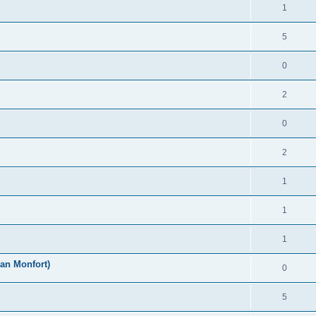
1
5
0
2
0
2
1
1
1
an Monfort)
0
5