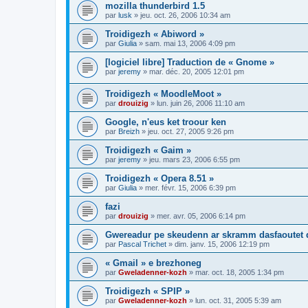
mozilla thunderbird 1.5
par
lusk
»
jeu. oct. 26, 2006 10:34 am
Troidigezh « Abiword »
par
Giulia
»
sam. mai 13, 2006 4:09 pm
[logiciel libre] Traduction de « Gnome »
par
jeremy
»
mar. déc. 20, 2005 12:01 pm
Troidigezh « MoodleMoot »
par
drouizig
»
lun. juin 26, 2006 11:10 am
Google, n'eus ket troour ken
par
Breizh
»
jeu. oct. 27, 2005 9:26 pm
Troidigezh « Gaim »
par
jeremy
»
jeu. mars 23, 2006 6:55 pm
Troidigezh « Opera 8.51 »
par
Giulia
»
mer. févr. 15, 2006 6:39 pm
fazi
par
drouizig
»
mer. avr. 05, 2006 6:14 pm
Gwereadur pe skeudenn ar skramm dasfaoutet
par
Pascal Trichet
»
dim. janv. 15, 2006 12:19 pm
« Gmail » e brezhoneg
par
Gweladenner-kozh
»
mar. oct. 18, 2005 1:34 pm
Troidigezh « SPIP »
par
Gweladenner-kozh
»
lun. oct. 31, 2005 5:39 am