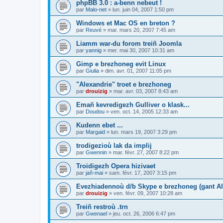
phpBB 3.0 : a-benn nebeut !
par
Malo-net
»
lun. juin 04, 2007 1:50 pm
Windows et Mac OS en breton ?
par
Reuvé
»
mar. mars 20, 2007 7:45 am
Liamm war-du forom treiñ Joomla
par
yannig
»
mer. mai 30, 2007 10:31 am
Gimp e brezhoneg evit Linux
par
Giulia
»
dim. avr. 01, 2007 11:05 pm
"Alexandrie" troet e brezhoneg
par
drouizig
»
mar. avr. 03, 2007 8:43 am
Emañ kevredigezh Gulliver o klask...
par
Doudou
»
ven. oct. 14, 2005 12:33 am
Kudenn ebet ...
par
Margaid
»
lun. mars 19, 2007 3:29 pm
trodigezioù lak da implij
par
Gwennin
»
mar. févr. 27, 2007 8:22 pm
Troidigezh Opera hizivaet
par
jañ-mai
»
sam. févr. 17, 2007 3:15 pm
Evezhiadennoù d/b Skype e brezhoneg (gant Al
par
drouizig
»
ven. févr. 09, 2007 10:28 am
Treiñ restroù .trn
par
Gwenael
»
jeu. oct. 26, 2006 6:47 pm