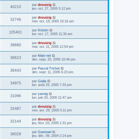
par
drouizig
40210
jeu. oct. 27, 2005 5:12 pm
par
drouizig
32746
mer. oct. 19, 2005 10:16 am
par
Kristen
105401
lun. oct. 17, 2005 11:30 am
par
drouizig
38680
mar. oct. 11, 2005 12:54 pm
par
Malo-net
36623
dim. sept. 25, 2005 10:46 pm
par
Pascal Trichet
36443
dim. sept. 11, 2005 6:23 pm
par
Giulia
34975
lun. août 29, 2005 7:33 pm
par
yannig
31096
lun. juin 20, 2005 11:47 am
par
drouizig
32487
ven. avr. 29, 2005 5:11 pm
par
drouizig
32144
jeu. févr. 03, 2005 1:31 pm
par
Gwenael
36029
jeu. déc. 09, 2004 2:14 pm