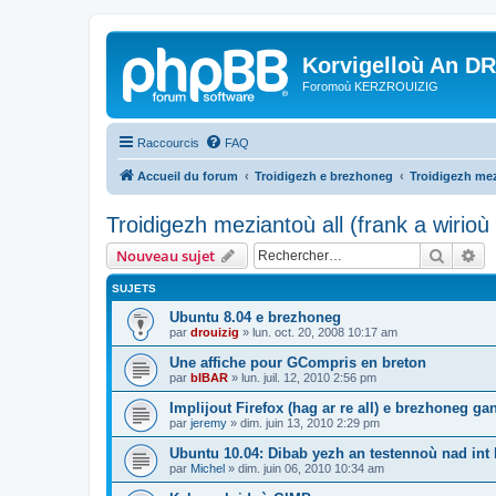
Korvigelloù An D
Foromoù KERZROUIZIG
Raccourcis
FAQ
Accueil du forum
Troidigezh e brezhoneg
Troidigezh mez
Troidigezh meziantoù all (frank a wirio
Recher
Re
Nouveau sujet
SUJETS
Ubuntu 8.04 e brezhoneg
par
drouizig
»
lun. oct. 20, 2008 10:17 am
Une affiche pour GCompris en breton
par
bIBAR
»
lun. juil. 12, 2010 2:56 pm
Implijout Firefox (hag ar re all) e brezhoneg ga
par
jeremy
»
dim. juin 13, 2010 2:29 pm
Ubuntu 10.04: Dibab yezh an testennoù nad int k
par
Michel
»
dim. juin 06, 2010 10:34 am