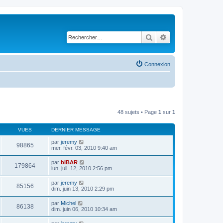
Rechercher
Recherche avancé
Connexion
48 sujets • Page
1
sur
1
VUES
DERNIER MESSAGE
par
jeremy
98865
mer. févr. 03, 2010 9:40 am
par
bIBAR
179864
lun. juil. 12, 2010 2:56 pm
par
jeremy
85156
dim. juin 13, 2010 2:29 pm
par
Michel
86138
dim. juin 06, 2010 10:34 am