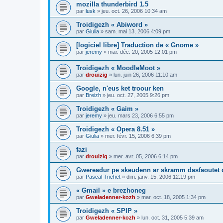
mozilla thunderbird 1.5
par
lusk
»
jeu. oct. 26, 2006 10:34 am
Troidigezh « Abiword »
par
Giulia
»
sam. mai 13, 2006 4:09 pm
[logiciel libre] Traduction de « Gnome »
par
jeremy
»
mar. déc. 20, 2005 12:01 pm
Troidigezh « MoodleMoot »
par
drouizig
»
lun. juin 26, 2006 11:10 am
Google, n'eus ket troour ken
par
Breizh
»
jeu. oct. 27, 2005 9:26 pm
Troidigezh « Gaim »
par
jeremy
»
jeu. mars 23, 2006 6:55 pm
Troidigezh « Opera 8.51 »
par
Giulia
»
mer. févr. 15, 2006 6:39 pm
fazi
par
drouizig
»
mer. avr. 05, 2006 6:14 pm
Gwereadur pe skeudenn ar skramm dasfaoutet
par
Pascal Trichet
»
dim. janv. 15, 2006 12:19 pm
« Gmail » e brezhoneg
par
Gweladenner-kozh
»
mar. oct. 18, 2005 1:34 pm
Troidigezh « SPIP »
par
Gweladenner-kozh
»
lun. oct. 31, 2005 5:39 am