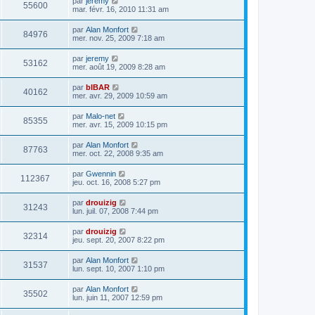
par
jeremy
55600
mar. févr. 16, 2010 11:31 am
par
Alan Monfort
84976
mer. nov. 25, 2009 7:18 am
par
jeremy
53162
mer. août 19, 2009 8:28 am
par
bIBAR
40162
mer. avr. 29, 2009 10:59 am
par
Malo-net
85355
mer. avr. 15, 2009 10:15 pm
par
Alan Monfort
87763
mer. oct. 22, 2008 9:35 am
par
Gwennin
112367
jeu. oct. 16, 2008 5:27 pm
par
drouizig
31243
lun. juil. 07, 2008 7:44 pm
par
drouizig
32314
jeu. sept. 20, 2007 8:22 pm
par
Alan Monfort
31537
lun. sept. 10, 2007 1:10 pm
par
Alan Monfort
35502
lun. juin 11, 2007 12:59 pm