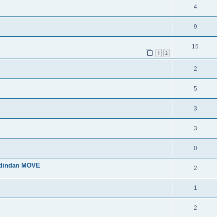
4
9
15
1
2
2
5
3
3
0
 dindan MOVE
2
1
2