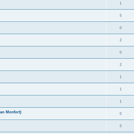
1
5
0
2
0
2
1
1
1
an Monfort)
0
5