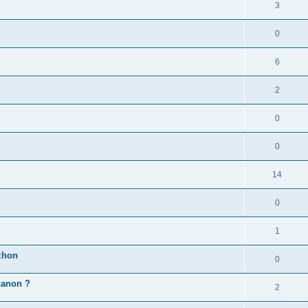
3
0
6
2
0
0
14
0
1
zhon
0
'hanon ?
2