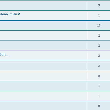
3
ulenn 'm eus!
1
13
2
2
dit...
2
2
0
1
1
0