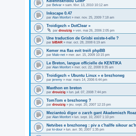
Kelennskridoù GIMP
par
Belvar
»
sam. févr. 13, 2010 10:12 am
Inkscape 0.47
par
Alan Monfort
»
mer. nov. 25, 2009 7:18 am
Troidigezh « DotClear »
par
drouizig
»
ven. mai 26, 2006 2:05 pm
Une traduction de Grisbi existe-t-elle ?
par
bIBAR
»
mar. oct. 28, 2008 6:19 am
Kemer ma flas evit treiñ phpBB
par
Malo-net
»
mer. avr. 15, 2009 10:15 pm
Le Breton, langue officielle de KENTIKA
par
Alan Monfort
»
mer. oct. 22, 2008 9:35 am
Troidigezh « Ubuntu Linux » e brezhoneg
par
jeremy
»
mar. mars 14, 2006 6:44 pm
Maxthon en breton
par
drouizig
»
lun. juil. 07, 2008 7:44 pm
TomTom e brezhoneg ?
par
drouizig
»
jeu. sept. 20, 2007 12:15 pm
Meziantoù digor o zarzh gant Akademiezh Roa
par
Alan Monfort
»
lun. sept. 10, 2007 1:10 pm
Netvibes e brezhoneg : piv a c'hallfe sikour ac
par
ki-dour
»
lun. avr. 30, 2007 1:35 pm