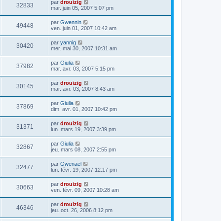
par
drouizig
32833
mar. juin 05, 2007 5:07 pm
par
Gwennin
49448
ven. juin 01, 2007 10:42 am
par
yannig
30420
mer. mai 30, 2007 10:31 am
par
Giulia
37982
mar. avr. 03, 2007 5:15 pm
par
drouizig
30145
mar. avr. 03, 2007 8:43 am
par
Giulia
37869
dim. avr. 01, 2007 10:42 pm
par
drouizig
31371
lun. mars 19, 2007 3:39 pm
par
Giulia
32867
jeu. mars 08, 2007 2:55 pm
par
Gwenael
32477
lun. févr. 19, 2007 12:17 pm
par
drouizig
30663
ven. févr. 09, 2007 10:28 am
par
drouizig
46346
jeu. oct. 26, 2006 8:12 pm