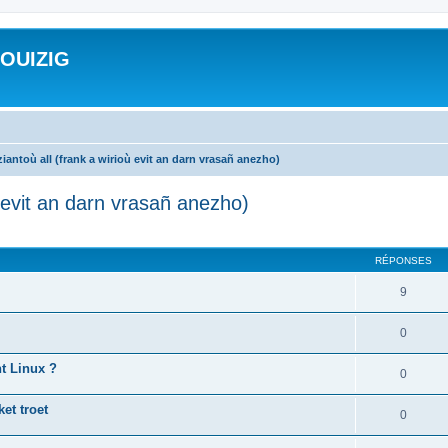
ROUIZIG
iantoù all (frank a wirioù evit an darn vrasañ anezho)
ù evit an darn vrasañ anezho)
cher
cherche avancée
RÉPONSES
9
0
nt Linux ?
0
et troet
0