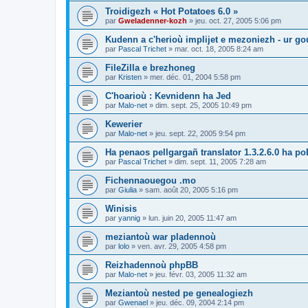
Troidigezh « Hot Potatoes 6.0 »
par
Gweladenner-kozh
»
jeu. oct. 27, 2005 5:06 pm
Kudenn a c'herioù implijet e mezoniezh - ur go
par
Pascal Trichet
»
mar. oct. 18, 2005 8:24 am
FileZilla e brezhoneg
par
Kristen
»
mer. déc. 01, 2004 5:58 pm
C'hoarioù : Kevnidenn ha Jed
par
Malo-net
»
dim. sept. 25, 2005 10:49 pm
Kewerier
par
Malo-net
»
jeu. sept. 22, 2005 9:54 pm
Ha penaos pellgargañ translator 1.3.2.6.0 ha poE
par
Pascal Trichet
»
dim. sept. 11, 2005 7:28 am
Fichennaouegou .mo
par
Giulia
»
sam. août 20, 2005 5:16 pm
Winisis
par
yannig
»
lun. juin 20, 2005 11:47 am
meziantoù war pladennoù
par
lolo
»
ven. avr. 29, 2005 4:58 pm
Reizhadennoù phpBB
par
Malo-net
»
jeu. févr. 03, 2005 11:32 am
Meziantoù nested pe genealogiezh
par
Gwenael
»
jeu. déc. 09, 2004 2:14 pm