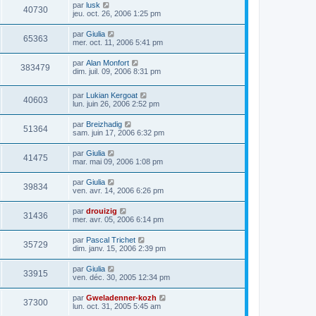
par
lusk
40730
jeu. oct. 26, 2006 1:25 pm
par
Giulia
65363
mer. oct. 11, 2006 5:41 pm
par
Alan Monfort
383479
dim. juil. 09, 2006 8:31 pm
par
Lukian Kergoat
40603
lun. juin 26, 2006 2:52 pm
par
Breizhadig
51364
sam. juin 17, 2006 6:32 pm
par
Giulia
41475
mar. mai 09, 2006 1:08 pm
par
Giulia
39834
ven. avr. 14, 2006 6:26 pm
par
drouizig
31436
mer. avr. 05, 2006 6:14 pm
par
Pascal Trichet
35729
dim. janv. 15, 2006 2:39 pm
par
Giulia
33915
ven. déc. 30, 2005 12:34 pm
par
Gweladenner-kozh
37300
lun. oct. 31, 2005 5:45 am