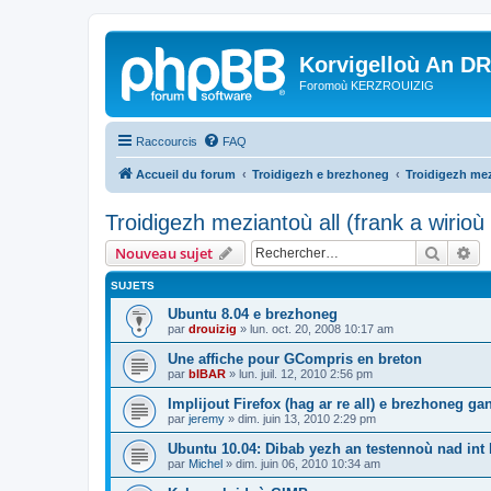
Korvigelloù An D
Foromoù KERZROUIZIG
Raccourcis
FAQ
Accueil du forum
Troidigezh e brezhoneg
Troidigezh mez
Troidigezh meziantoù all (frank a wirio
Recher
Re
Nouveau sujet
SUJETS
Ubuntu 8.04 e brezhoneg
par
drouizig
»
lun. oct. 20, 2008 10:17 am
Une affiche pour GCompris en breton
par
bIBAR
»
lun. juil. 12, 2010 2:56 pm
Implijout Firefox (hag ar re all) e brezhoneg ga
par
jeremy
»
dim. juin 13, 2010 2:29 pm
Ubuntu 10.04: Dibab yezh an testennoù nad int k
par
Michel
»
dim. juin 06, 2010 10:34 am