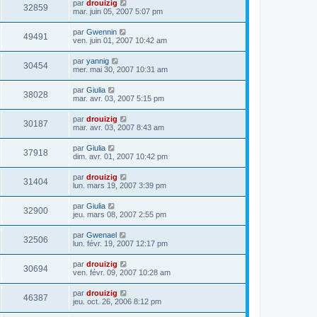
par
drouizig
32859
mar. juin 05, 2007 5:07 pm
par
Gwennin
49491
ven. juin 01, 2007 10:42 am
par
yannig
30454
mer. mai 30, 2007 10:31 am
par
Giulia
38028
mar. avr. 03, 2007 5:15 pm
par
drouizig
30187
mar. avr. 03, 2007 8:43 am
par
Giulia
37918
dim. avr. 01, 2007 10:42 pm
par
drouizig
31404
lun. mars 19, 2007 3:39 pm
par
Giulia
32900
jeu. mars 08, 2007 2:55 pm
par
Gwenael
32506
lun. févr. 19, 2007 12:17 pm
par
drouizig
30694
ven. févr. 09, 2007 10:28 am
par
drouizig
46387
jeu. oct. 26, 2006 8:12 pm