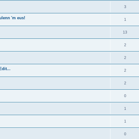
3
ulenn 'm eus!
1
13
2
2
dit...
2
2
0
1
1
0