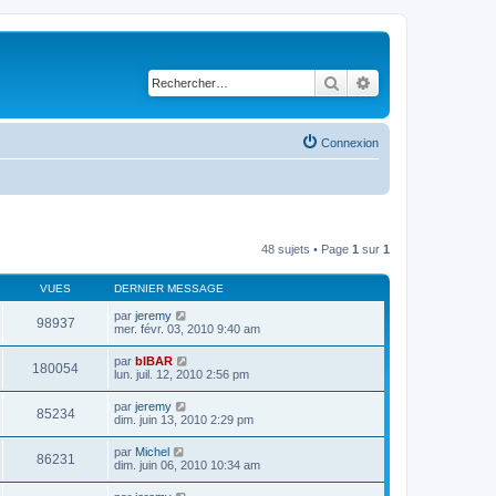
Rechercher
Recherche avancé
Connexion
48 sujets • Page
1
sur
1
VUES
DERNIER MESSAGE
par
jeremy
98937
mer. févr. 03, 2010 9:40 am
par
bIBAR
180054
lun. juil. 12, 2010 2:56 pm
par
jeremy
85234
dim. juin 13, 2010 2:29 pm
par
Michel
86231
dim. juin 06, 2010 10:34 am