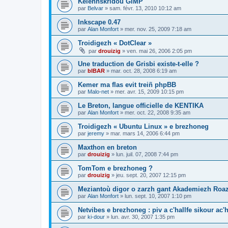
Kelennskridoù GIMP
par
Belvar
»
sam. févr. 13, 2010 10:12 am
Inkscape 0.47
par
Alan Monfort
»
mer. nov. 25, 2009 7:18 am
Troidigezh « DotClear »
par
drouizig
»
ven. mai 26, 2006 2:05 pm
Une traduction de Grisbi existe-t-elle ?
par
bIBAR
»
mar. oct. 28, 2008 6:19 am
Kemer ma flas evit treiñ phpBB
par
Malo-net
»
mer. avr. 15, 2009 10:15 pm
Le Breton, langue officielle de KENTIKA
par
Alan Monfort
»
mer. oct. 22, 2008 9:35 am
Troidigezh « Ubuntu Linux » e brezhoneg
par
jeremy
»
mar. mars 14, 2006 6:44 pm
Maxthon en breton
par
drouizig
»
lun. juil. 07, 2008 7:44 pm
TomTom e brezhoneg ?
par
drouizig
»
jeu. sept. 20, 2007 12:15 pm
Meziantoù digor o zarzh gant Akademiezh Roa
par
Alan Monfort
»
lun. sept. 10, 2007 1:10 pm
Netvibes e brezhoneg : piv a c'hallfe sikour ac
par
ki-dour
»
lun. avr. 30, 2007 1:35 pm