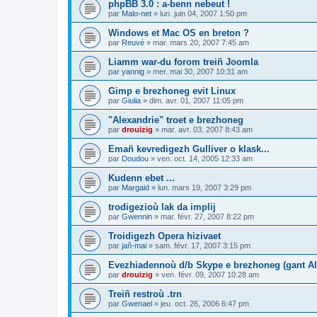
phpBB 3.0 : a-benn nebeut !
par
Malo-net
»
lun. juin 04, 2007 1:50 pm
Windows et Mac OS en breton ?
par
Reuvé
»
mar. mars 20, 2007 7:45 am
Liamm war-du forom treiñ Joomla
par
yannig
»
mer. mai 30, 2007 10:31 am
Gimp e brezhoneg evit Linux
par
Giulia
»
dim. avr. 01, 2007 11:05 pm
"Alexandrie" troet e brezhoneg
par
drouizig
»
mar. avr. 03, 2007 8:43 am
Emañ kevredigezh Gulliver o klask...
par
Doudou
»
ven. oct. 14, 2005 12:33 am
Kudenn ebet ...
par
Margaid
»
lun. mars 19, 2007 3:29 pm
trodigezioù lak da implij
par
Gwennin
»
mar. févr. 27, 2007 8:22 pm
Troidigezh Opera hizivaet
par
jañ-mai
»
sam. févr. 17, 2007 3:15 pm
Evezhiadennoù d/b Skype e brezhoneg (gant Al
par
drouizig
»
ven. févr. 09, 2007 10:28 am
Treiñ restroù .trn
par
Gwenael
»
jeu. oct. 26, 2006 6:47 pm