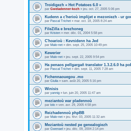
Troidigezh « Hot Potatoes 6.0 »
par
Gweladenner-kozh
»
jeu. oct. 27, 2005 5:06 pm
Kudenn a c'herioù implijet e mezoniezh - ur go
par
Pascal Trichet
»
mar. oct. 18, 2005 8:24 am
FileZilla e brezhoneg
par
Kristen
»
mer. déc. 01, 2004 5:58 pm
C'hoarioù : Kevnidenn ha Jed
par
Malo-net
»
dim. sept. 25, 2005 10:49 pm
Kewerier
par
Malo-net
»
jeu. sept. 22, 2005 9:54 pm
Ha penaos pellgargañ translator 1.3.2.6.0 ha poE
par
Pascal Trichet
»
dim. sept. 11, 2005 7:28 am
Fichennaouegou .mo
par
Giulia
»
sam. août 20, 2005 5:16 pm
Winisis
par
yannig
»
lun. juin 20, 2005 11:47 am
meziantoù war pladennoù
par
lolo
»
ven. avr. 29, 2005 4:58 pm
Reizhadennoù phpBB
par
Malo-net
»
jeu. févr. 03, 2005 11:32 am
Meziantoù nested pe genealogiezh
par
Gwenael
»
jeu. déc. 09, 2004 2:14 pm