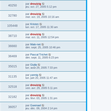
par
drouizig
40250
jeu. oct. 27, 2005 5:12 pm
par
drouizig
32780
mer. oct. 19, 2005 10:16 am
par
Kristen
105448
lun. oct. 17, 2005 11:30 am
par
drouizig
38710
mar. oct. 11, 2005 12:54 pm
par
Malo-net
36660
dim. sept. 25, 2005 10:46 pm
par
Pascal Trichet
36469
dim. sept. 11, 2005 6:23 pm
par
Giulia
35015
lun. août 29, 2005 7:33 pm
par
yannig
31135
lun. juin 20, 2005 11:47 am
par
drouizig
32518
ven. avr. 29, 2005 5:11 pm
par
drouizig
32182
jeu. févr. 03, 2005 1:31 pm
par
Gwenael
36057
jeu. déc. 09, 2004 2:14 pm