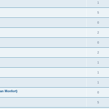
1
5
0
2
0
2
1
1
1
an Monfort)
0
5