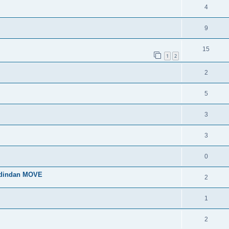
4
9
15
1
2
2
5
3
3
0
 dindan MOVE
2
1
2