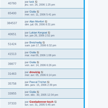
par
lusk
40760
jeu. oct. 26, 2006 1:25 pm
par
Giulia
65400
mer. oct. 11, 2006 5:41 pm
par
Alan Monfort
384537
dim. juil. 09, 2006 8:31 pm
par
Lukian Kergoat
40651
lun. juin 26, 2006 2:52 pm
par
Breizhadig
51424
sam. juin 17, 2006 6:32 pm
par
Giulia
41513
mar. mai 09, 2006 1:08 pm
par
Giulia
39877
ven. avr. 14, 2006 6:26 pm
par
drouizig
31463
mer. avr. 05, 2006 6:14 pm
par
Pascal Trichet
35758
dim. janv. 15, 2006 2:39 pm
par
Giulia
33955
ven. déc. 30, 2005 12:34 pm
par
Gweladenner-kozh
37333
lun. oct. 31, 2005 5:45 am