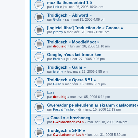
mozilla thunderbird 1.5
par
lusk
»
jeu. oct. 26, 2006 10:34 am
Troidigezh « Abiword »
par
Giulia
»
sam. mai 13, 2006 4:09 pm
[logiciel libre] Traduction de « Gnome »
par
jeremy
»
mar. déc. 20, 2005 12:01 pm
Troidigezh « MoodleMoot »
par
drouizig
»
lun. juin 26, 2006 11:10 am
Google, n'eus ket troour ken
par
Breizh
»
jeu. oct. 27, 2005 9:26 pm
Troidigezh « Gaim »
par
jeremy
»
jeu. mars 23, 2006 6:55 pm
Troidigezh « Opera 8.51 »
par
Giulia
»
mer. févr. 15, 2006 6:39 pm
fazi
par
drouizig
»
mer. avr. 05, 2006 6:14 pm
Gwereadur pe skeudenn ar skramm dasfaoutet
par
Pascal Trichet
»
dim. janv. 15, 2006 12:19 pm
« Gmail » e brezhoneg
par
Gweladenner-kozh
»
mar. oct. 18, 2005 1:34 pm
Troidigezh « SPIP »
par
Gweladenner-kozh
»
lun. oct. 31, 2005 5:39 am