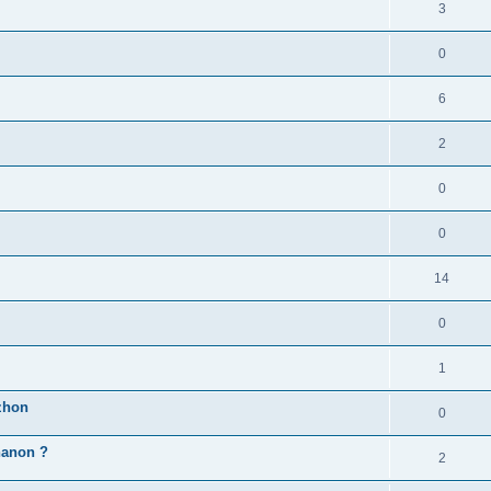
3
0
6
2
0
0
14
0
1
zhon
0
'hanon ?
2