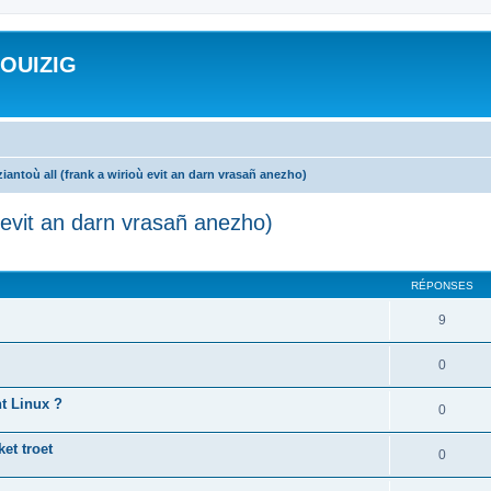
ROUIZIG
iantoù all (frank a wirioù evit an darn vrasañ anezho)
ù evit an darn vrasañ anezho)
cher
cherche avancée
RÉPONSES
9
0
nt Linux ?
0
et troet
0