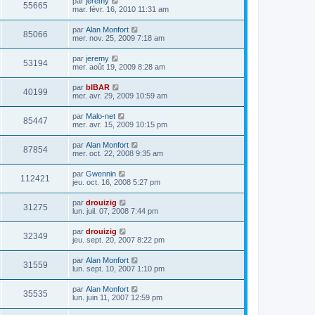
par
jeremy
55665
mar. févr. 16, 2010 11:31 am
par
Alan Monfort
85066
mer. nov. 25, 2009 7:18 am
par
jeremy
53194
mer. août 19, 2009 8:28 am
par
bIBAR
40199
mer. avr. 29, 2009 10:59 am
par
Malo-net
85447
mer. avr. 15, 2009 10:15 pm
par
Alan Monfort
87854
mer. oct. 22, 2008 9:35 am
par
Gwennin
112421
jeu. oct. 16, 2008 5:27 pm
par
drouizig
31275
lun. juil. 07, 2008 7:44 pm
par
drouizig
32349
jeu. sept. 20, 2007 8:22 pm
par
Alan Monfort
31559
lun. sept. 10, 2007 1:10 pm
par
Alan Monfort
35535
lun. juin 11, 2007 12:59 pm