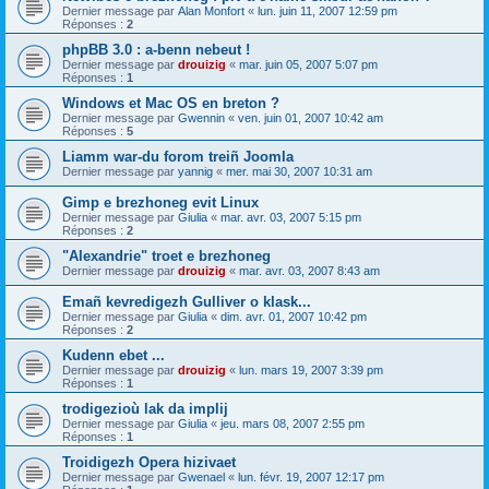
Dernier message par
Alan Monfort
«
lun. juin 11, 2007 12:59 pm
Réponses :
2
phpBB 3.0 : a-benn nebeut !
Dernier message par
drouizig
«
mar. juin 05, 2007 5:07 pm
Réponses :
1
Windows et Mac OS en breton ?
Dernier message par
Gwennin
«
ven. juin 01, 2007 10:42 am
Réponses :
5
Liamm war-du forom treiñ Joomla
Dernier message par
yannig
«
mer. mai 30, 2007 10:31 am
Gimp e brezhoneg evit Linux
Dernier message par
Giulia
«
mar. avr. 03, 2007 5:15 pm
Réponses :
2
"Alexandrie" troet e brezhoneg
Dernier message par
drouizig
«
mar. avr. 03, 2007 8:43 am
Emañ kevredigezh Gulliver o klask...
Dernier message par
Giulia
«
dim. avr. 01, 2007 10:42 pm
Réponses :
2
Kudenn ebet ...
Dernier message par
drouizig
«
lun. mars 19, 2007 3:39 pm
Réponses :
1
trodigezioù lak da implij
Dernier message par
Giulia
«
jeu. mars 08, 2007 2:55 pm
Réponses :
1
Troidigezh Opera hizivaet
Dernier message par
Gwenael
«
lun. févr. 19, 2007 12:17 pm