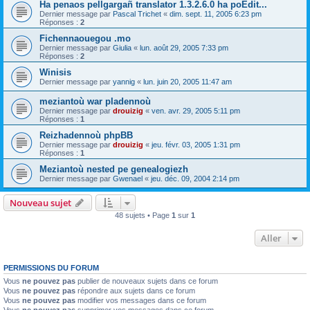
Ha penaos pellgargañ translator 1.3.2.6.0 ha poEdit...
Dernier message par
Pascal Trichet
«
dim. sept. 11, 2005 6:23 pm
Réponses :
2
Fichennaouegou .mo
Dernier message par
Giulia
«
lun. août 29, 2005 7:33 pm
Réponses :
2
Winisis
Dernier message par
yannig
«
lun. juin 20, 2005 11:47 am
meziantoù war pladennoù
Dernier message par
drouizig
«
ven. avr. 29, 2005 5:11 pm
Réponses :
1
Reizhadennoù phpBB
Dernier message par
drouizig
«
jeu. févr. 03, 2005 1:31 pm
Réponses :
1
Meziantoù nested pe genealogiezh
Dernier message par
Gwenael
«
jeu. déc. 09, 2004 2:14 pm
Nouveau sujet
48 sujets • Page
1
sur
1
Aller
PERMISSIONS DU FORUM
Vous
ne pouvez pas
publier de nouveaux sujets dans ce forum
Vous
ne pouvez pas
répondre aux sujets dans ce forum
Vous
ne pouvez pas
modifier vos messages dans ce forum
Vous
ne pouvez pas
supprimer vos messages dans ce forum