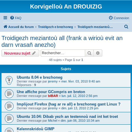
Korvigelloù An DROUIZIG
FAQ
Connexion
R
Accueil du forum
Troidigezh e brezhoneg
Troidigezh meziantoù all (frank a wirioù evit an darn vrasañ anezho)
e
Troidigezh meziantoù all (frank a wirioù evit an
c
darn vrasañ anezho)
h
Rechercher
Recherche avanc
Nouveau sujet
e
48 sujets • Page
1
sur
1
r
Sujets
c
h
Ubuntu 8.04 e brezhoneg
Dernier message par
jeremy
«
mer. févr. 03, 2010 9:40 am
e
Réponses :
9
r
Une affiche pour GCompris en breton
Dernier message par
bIBAR
«
lun. juil. 12, 2010 2:56 pm
Implijout Firefox (hag ar re all) e brezhoneg gant Linux ?
Dernier message par
jeremy
«
dim. juin 13, 2010 2:29 pm
Ubuntu 10.04: Dibab yezh an testennoù nad int ket troet
Dernier message par
Michel
«
dim. juin 06, 2010 10:34 am
Kelennskridoù GIMP