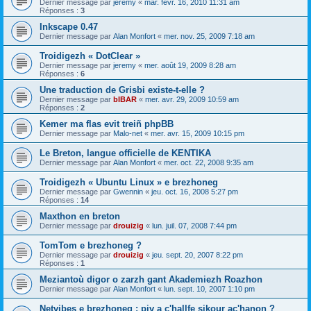
Dernier message par
jeremy
«
mar. févr. 16, 2010 11:31 am
Réponses :
3
Inkscape 0.47
Dernier message par
Alan Monfort
«
mer. nov. 25, 2009 7:18 am
Troidigezh « DotClear »
Dernier message par
jeremy
«
mer. août 19, 2009 8:28 am
Réponses :
6
Une traduction de Grisbi existe-t-elle ?
Dernier message par
bIBAR
«
mer. avr. 29, 2009 10:59 am
Réponses :
2
Kemer ma flas evit treiñ phpBB
Dernier message par
Malo-net
«
mer. avr. 15, 2009 10:15 pm
Le Breton, langue officielle de KENTIKA
Dernier message par
Alan Monfort
«
mer. oct. 22, 2008 9:35 am
Troidigezh « Ubuntu Linux » e brezhoneg
Dernier message par
Gwennin
«
jeu. oct. 16, 2008 5:27 pm
Réponses :
14
Maxthon en breton
Dernier message par
drouizig
«
lun. juil. 07, 2008 7:44 pm
TomTom e brezhoneg ?
Dernier message par
drouizig
«
jeu. sept. 20, 2007 8:22 pm
Réponses :
1
Meziantoù digor o zarzh gant Akademiezh Roazhon
Dernier message par
Alan Monfort
«
lun. sept. 10, 2007 1:10 pm
Netvibes e brezhoneg : piv a c'hallfe sikour ac'hanon ?