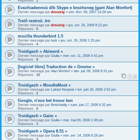
Réponses :
1
Evezhiadennoù d/b Skype e brezhoneg (gant Alan Monfort)
Dernier message par
drouizig
«
ven. févr. 09, 2007 10:28 am
Treiñ restroù .trn
Dernier message par
drouizig
«
jeu. oct. 26, 2006 8:12 pm
Réponses :
5
mozilla thunderbird 1.5
Dernier message par
lusk
«
jeu. oct. 26, 2006 1:25 pm
Réponses :
4
Troidigezh « Abiword »
Dernier message par
Giulia
«
mer. oct. 11, 2006 5:41 pm
Réponses :
9
[logiciel libre] Traduction de « Gnome »
Dernier message par
Alan Monfort
«
dim. juil. 09, 2006 8:31 pm
Réponses :
15
1
2
Troidigezh « MoodleMoot »
Dernier message par
Lukian Kergoat
«
lun. juin 26, 2006 2:52 pm
Réponses :
2
Google, n'eus ket troour ken
Dernier message par
Breizhadig
«
sam. juin 17, 2006 6:32 pm
Réponses :
5
Troidigezh « Gaim »
Dernier message par
Giulia
«
mar. mai 09, 2006 1:08 pm
Réponses :
3
Troidigezh « Opera 8.51 »
Dernier message par
Giulia
«
ven. avr. 14, 2006 6:26 pm
Réponses :
3