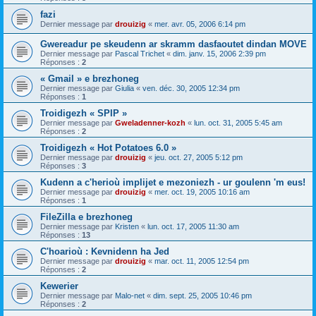
fazi
Dernier message par
drouizig
«
mer. avr. 05, 2006 6:14 pm
Gwereadur pe skeudenn ar skramm dasfaoutet dindan MOVE
Dernier message par
Pascal Trichet
«
dim. janv. 15, 2006 2:39 pm
Réponses :
2
« Gmail » e brezhoneg
Dernier message par
Giulia
«
ven. déc. 30, 2005 12:34 pm
Réponses :
1
Troidigezh « SPIP »
Dernier message par
Gweladenner-kozh
«
lun. oct. 31, 2005 5:45 am
Réponses :
2
Troidigezh « Hot Potatoes 6.0 »
Dernier message par
drouizig
«
jeu. oct. 27, 2005 5:12 pm
Réponses :
3
Kudenn a c'herioù implijet e mezoniezh - ur goulenn 'm eus!
Dernier message par
drouizig
«
mer. oct. 19, 2005 10:16 am
Réponses :
1
FileZilla e brezhoneg
Dernier message par
Kristen
«
lun. oct. 17, 2005 11:30 am
Réponses :
13
C'hoarioù : Kevnidenn ha Jed
Dernier message par
drouizig
«
mar. oct. 11, 2005 12:54 pm
Réponses :
2
Kewerier
Dernier message par
Malo-net
«
dim. sept. 25, 2005 10:46 pm
Réponses :
2