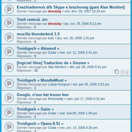
Réponses :
1
Evezhiadennoù d/b Skype e brezhoneg (gant Alan Monfort)
Dernier message par
drouizig
«
ven. févr. 09, 2007 10:28 am
Treiñ restroù .trn
Dernier message par
drouizig
«
jeu. oct. 26, 2006 8:12 pm
Réponses :
5
mozilla thunderbird 1.5
Dernier message par
lusk
«
jeu. oct. 26, 2006 1:25 pm
Réponses :
4
Troidigezh « Abiword »
Dernier message par
Giulia
«
mer. oct. 11, 2006 5:41 pm
Réponses :
9
[logiciel libre] Traduction de « Gnome »
Dernier message par
Alan Monfort
«
dim. juil. 09, 2006 8:31 pm
Réponses :
15
1
2
Troidigezh « MoodleMoot »
Dernier message par
Lukian Kergoat
«
lun. juin 26, 2006 2:52 pm
Réponses :
2
Google, n'eus ket troour ken
Dernier message par
Breizhadig
«
sam. juin 17, 2006 6:32 pm
Réponses :
5
Troidigezh « Gaim »
Dernier message par
Giulia
«
mar. mai 09, 2006 1:08 pm
Réponses :
3
Troidigezh « Opera 8.51 »
Dernier message par
Giulia
«
ven. avr. 14, 2006 6:26 pm
Réponses :
3