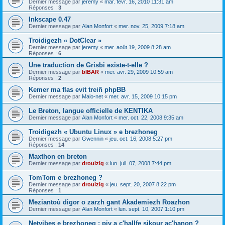
Dernier message par
jeremy
«
mar. févr. 16, 2010 11:31 am
Réponses :
3
Inkscape 0.47
Dernier message par
Alan Monfort
«
mer. nov. 25, 2009 7:18 am
Troidigezh « DotClear »
Dernier message par
jeremy
«
mer. août 19, 2009 8:28 am
Réponses :
6
Une traduction de Grisbi existe-t-elle ?
Dernier message par
bIBAR
«
mer. avr. 29, 2009 10:59 am
Réponses :
2
Kemer ma flas evit treiñ phpBB
Dernier message par
Malo-net
«
mer. avr. 15, 2009 10:15 pm
Le Breton, langue officielle de KENTIKA
Dernier message par
Alan Monfort
«
mer. oct. 22, 2008 9:35 am
Troidigezh « Ubuntu Linux » e brezhoneg
Dernier message par
Gwennin
«
jeu. oct. 16, 2008 5:27 pm
Réponses :
14
Maxthon en breton
Dernier message par
drouizig
«
lun. juil. 07, 2008 7:44 pm
TomTom e brezhoneg ?
Dernier message par
drouizig
«
jeu. sept. 20, 2007 8:22 pm
Réponses :
1
Meziantoù digor o zarzh gant Akademiezh Roazhon
Dernier message par
Alan Monfort
«
lun. sept. 10, 2007 1:10 pm
Netvibes e brezhoneg : piv a c'hallfe sikour ac'hanon ?