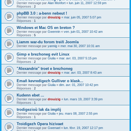
Dernier message par
Alan Monfort
«
lun. juin 11, 2007 12:59 pm
Réponses :
2
phpBB 3.0 : a-benn nebeut !
Dernier message par
drouizig
«
mar. juin 05, 2007 5:07 pm
Réponses :
1
Windows et Mac OS en breton ?
Dernier message par
Gwennin
«
ven. juin 01, 2007 10:42 am
Réponses :
5
Liamm war-du forom treiñ Joomla
Dernier message par
yannig
«
mer. mai 30, 2007 10:31 am
Gimp e brezhoneg evit Linux
Dernier message par
Giulia
«
mar. avr. 03, 2007 5:15 pm
Réponses :
2
"Alexandrie" troet e brezhoneg
Dernier message par
drouizig
«
mar. avr. 03, 2007 8:43 am
Emañ kevredigezh Gulliver o klask...
Dernier message par
Giulia
«
dim. avr. 01, 2007 10:42 pm
Réponses :
2
Kudenn ebet ...
Dernier message par
drouizig
«
lun. mars 19, 2007 3:39 pm
Réponses :
1
trodigezioù lak da implij
Dernier message par
Giulia
«
jeu. mars 08, 2007 2:55 pm
Réponses :
1
Troidigezh Opera hizivaet
Dernier message par
Gwenael
«
lun. févr. 19, 2007 12:17 pm