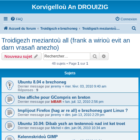
Korvigelloù An DROUIZIG
FAQ
Connexion
R
Accueil du forum
Troidigezh e brezhoneg
Troidigezh meziantoù all (frank a wirioù evit an darn vrasañ anezho)
e
Troidigezh meziantoù all (frank a wirioù evit an
c
darn vrasañ anezho)
h
Rechercher
Recherche avanc
Nouveau sujet
e
48 sujets • Page
1
sur
1
r
Sujets
c
h
Ubuntu 8.04 e brezhoneg
Dernier message par
jeremy
«
mer. févr. 03, 2010 9:40 am
e
Réponses :
9
r
Une affiche pour GCompris en breton
Dernier message par
bIBAR
«
lun. juil. 12, 2010 2:56 pm
Implijout Firefox (hag ar re all) e brezhoneg gant Linux ?
Dernier message par
jeremy
«
dim. juin 13, 2010 2:29 pm
Ubuntu 10.04: Dibab yezh an testennoù nad int ket troet
Dernier message par
Michel
«
dim. juin 06, 2010 10:34 am
Kelennskridoù GIMP