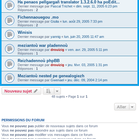
Ha penaos pellgargañ translator 1.3.2.6.0 ha poEdit...
Dernier message par
Pascal Trichet
«
dim. sept. 11, 2005 6:23 pm
Réponses :
2
Fichennaouegou .mo
Dernier message par
Giulia
«
lun. août 29, 2005 7:33 pm
Réponses :
2
Winisis
Dernier message par
yannig
«
lun. juin 20, 2005 11:47 am
meziantoù war pladennoù
Dernier message par
drouizig
«
ven. avr. 29, 2005 5:11 pm
Réponses :
1
Reizhadennoù phpBB
Dernier message par
drouizig
«
jeu. févr. 03, 2005 1:31 pm
Réponses :
1
Meziantoù nested pe genealogiezh
Dernier message par
Gwenael
«
jeu. déc. 09, 2004 2:14 pm
Nouveau sujet
48 sujets • Page
1
sur
1
Aller
PERMISSIONS DU FORUM
Vous
ne pouvez pas
publier de nouveaux sujets dans ce forum
Vous
ne pouvez pas
répondre aux sujets dans ce forum
Vous
ne pouvez pas
modifier vos messages dans ce forum
Vous
ne pouvez pas
supprimer vos messages dans ce forum