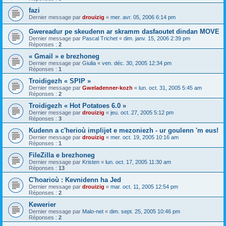
fazi
Dernier message par
drouizig
«
mer. avr. 05, 2006 6:14 pm
Gwereadur pe skeudenn ar skramm dasfaoutet dindan MOVE
Dernier message par
Pascal Trichet
«
dim. janv. 15, 2006 2:39 pm
Réponses :
2
« Gmail » e brezhoneg
Dernier message par
Giulia
«
ven. déc. 30, 2005 12:34 pm
Réponses :
1
Troidigezh « SPIP »
Dernier message par
Gweladenner-kozh
«
lun. oct. 31, 2005 5:45 am
Réponses :
2
Troidigezh « Hot Potatoes 6.0 »
Dernier message par
drouizig
«
jeu. oct. 27, 2005 5:12 pm
Réponses :
3
Kudenn a c'herioù implijet e mezoniezh - ur goulenn 'm eus!
Dernier message par
drouizig
«
mer. oct. 19, 2005 10:16 am
Réponses :
1
FileZilla e brezhoneg
Dernier message par
Kristen
«
lun. oct. 17, 2005 11:30 am
Réponses :
13
C'hoarioù : Kevnidenn ha Jed
Dernier message par
drouizig
«
mar. oct. 11, 2005 12:54 pm
Réponses :
2
Kewerier
Dernier message par
Malo-net
«
dim. sept. 25, 2005 10:46 pm
Réponses :
2