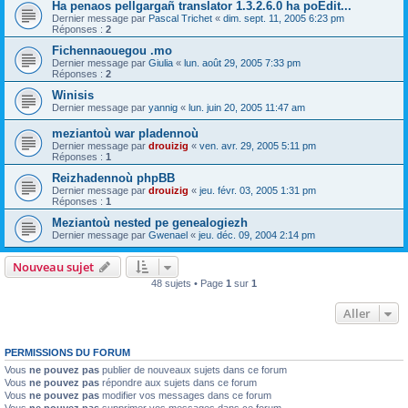
Ha penaos pellgargañ translator 1.3.2.6.0 ha poEdit...
Dernier message par
Pascal Trichet
«
dim. sept. 11, 2005 6:23 pm
Réponses :
2
Fichennaouegou .mo
Dernier message par
Giulia
«
lun. août 29, 2005 7:33 pm
Réponses :
2
Winisis
Dernier message par
yannig
«
lun. juin 20, 2005 11:47 am
meziantoù war pladennoù
Dernier message par
drouizig
«
ven. avr. 29, 2005 5:11 pm
Réponses :
1
Reizhadennoù phpBB
Dernier message par
drouizig
«
jeu. févr. 03, 2005 1:31 pm
Réponses :
1
Meziantoù nested pe genealogiezh
Dernier message par
Gwenael
«
jeu. déc. 09, 2004 2:14 pm
Nouveau sujet
48 sujets • Page
1
sur
1
Aller
PERMISSIONS DU FORUM
Vous
ne pouvez pas
publier de nouveaux sujets dans ce forum
Vous
ne pouvez pas
répondre aux sujets dans ce forum
Vous
ne pouvez pas
modifier vos messages dans ce forum
Vous
ne pouvez pas
supprimer vos messages dans ce forum