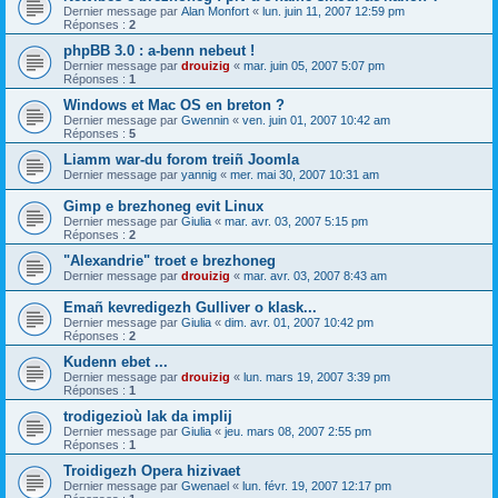
Dernier message par
Alan Monfort
«
lun. juin 11, 2007 12:59 pm
Réponses :
2
phpBB 3.0 : a-benn nebeut !
Dernier message par
drouizig
«
mar. juin 05, 2007 5:07 pm
Réponses :
1
Windows et Mac OS en breton ?
Dernier message par
Gwennin
«
ven. juin 01, 2007 10:42 am
Réponses :
5
Liamm war-du forom treiñ Joomla
Dernier message par
yannig
«
mer. mai 30, 2007 10:31 am
Gimp e brezhoneg evit Linux
Dernier message par
Giulia
«
mar. avr. 03, 2007 5:15 pm
Réponses :
2
"Alexandrie" troet e brezhoneg
Dernier message par
drouizig
«
mar. avr. 03, 2007 8:43 am
Emañ kevredigezh Gulliver o klask...
Dernier message par
Giulia
«
dim. avr. 01, 2007 10:42 pm
Réponses :
2
Kudenn ebet ...
Dernier message par
drouizig
«
lun. mars 19, 2007 3:39 pm
Réponses :
1
trodigezioù lak da implij
Dernier message par
Giulia
«
jeu. mars 08, 2007 2:55 pm
Réponses :
1
Troidigezh Opera hizivaet
Dernier message par
Gwenael
«
lun. févr. 19, 2007 12:17 pm