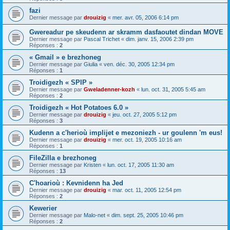
fazi
Dernier message par
drouizig
«
mer. avr. 05, 2006 6:14 pm
Gwereadur pe skeudenn ar skramm dasfaoutet dindan MOVE
Dernier message par
Pascal Trichet
«
dim. janv. 15, 2006 2:39 pm
Réponses :
2
« Gmail » e brezhoneg
Dernier message par
Giulia
«
ven. déc. 30, 2005 12:34 pm
Réponses :
1
Troidigezh « SPIP »
Dernier message par
Gweladenner-kozh
«
lun. oct. 31, 2005 5:45 am
Réponses :
2
Troidigezh « Hot Potatoes 6.0 »
Dernier message par
drouizig
«
jeu. oct. 27, 2005 5:12 pm
Réponses :
3
Kudenn a c'herioù implijet e mezoniezh - ur goulenn 'm eus!
Dernier message par
drouizig
«
mer. oct. 19, 2005 10:16 am
Réponses :
1
FileZilla e brezhoneg
Dernier message par
Kristen
«
lun. oct. 17, 2005 11:30 am
Réponses :
13
C'hoarioù : Kevnidenn ha Jed
Dernier message par
drouizig
«
mar. oct. 11, 2005 12:54 pm
Réponses :
2
Kewerier
Dernier message par
Malo-net
«
dim. sept. 25, 2005 10:46 pm
Réponses :
2