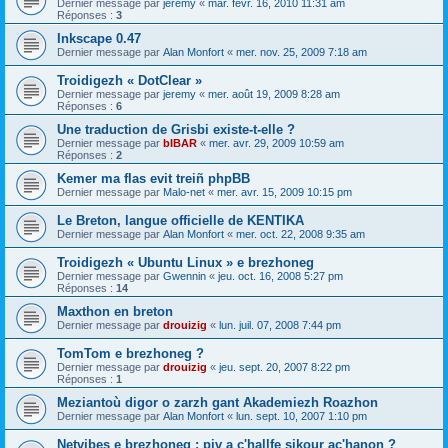
Dernier message par
jeremy
«
mar. févr. 16, 2010 11:31 am
Réponses :
3
Inkscape 0.47
Dernier message par
Alan Monfort
«
mer. nov. 25, 2009 7:18 am
Troidigezh « DotClear »
Dernier message par
jeremy
«
mer. août 19, 2009 8:28 am
Réponses :
6
Une traduction de Grisbi existe-t-elle ?
Dernier message par
bIBAR
«
mer. avr. 29, 2009 10:59 am
Réponses :
2
Kemer ma flas evit treiñ phpBB
Dernier message par
Malo-net
«
mer. avr. 15, 2009 10:15 pm
Le Breton, langue officielle de KENTIKA
Dernier message par
Alan Monfort
«
mer. oct. 22, 2008 9:35 am
Troidigezh « Ubuntu Linux » e brezhoneg
Dernier message par
Gwennin
«
jeu. oct. 16, 2008 5:27 pm
Réponses :
14
Maxthon en breton
Dernier message par
drouizig
«
lun. juil. 07, 2008 7:44 pm
TomTom e brezhoneg ?
Dernier message par
drouizig
«
jeu. sept. 20, 2007 8:22 pm
Réponses :
1
Meziantoù digor o zarzh gant Akademiezh Roazhon
Dernier message par
Alan Monfort
«
lun. sept. 10, 2007 1:10 pm
Netvibes e brezhoneg : piv a c'hallfe sikour ac'hanon ?