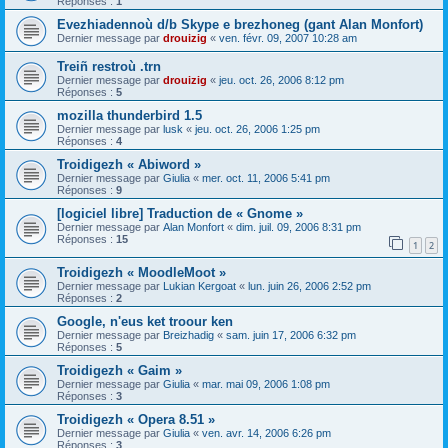
Réponses :
1
Evezhiadennoù d/b Skype e brezhoneg (gant Alan Monfort)
Dernier message par
drouizig
«
ven. févr. 09, 2007 10:28 am
Treiñ restroù .trn
Dernier message par
drouizig
«
jeu. oct. 26, 2006 8:12 pm
Réponses :
5
mozilla thunderbird 1.5
Dernier message par
lusk
«
jeu. oct. 26, 2006 1:25 pm
Réponses :
4
Troidigezh « Abiword »
Dernier message par
Giulia
«
mer. oct. 11, 2006 5:41 pm
Réponses :
9
[logiciel libre] Traduction de « Gnome »
Dernier message par
Alan Monfort
«
dim. juil. 09, 2006 8:31 pm
Réponses :
15
1
2
Troidigezh « MoodleMoot »
Dernier message par
Lukian Kergoat
«
lun. juin 26, 2006 2:52 pm
Réponses :
2
Google, n'eus ket troour ken
Dernier message par
Breizhadig
«
sam. juin 17, 2006 6:32 pm
Réponses :
5
Troidigezh « Gaim »
Dernier message par
Giulia
«
mar. mai 09, 2006 1:08 pm
Réponses :
3
Troidigezh « Opera 8.51 »
Dernier message par
Giulia
«
ven. avr. 14, 2006 6:26 pm
Réponses :
3