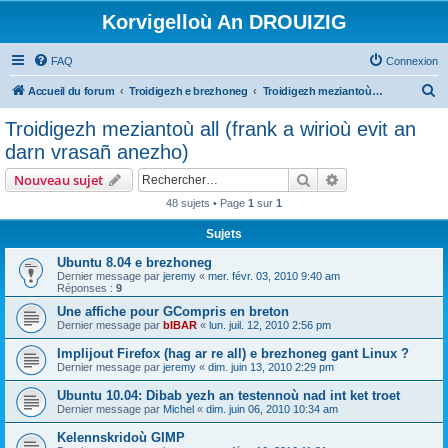
Korvigelloù An DROUIZIG
FAQ
Connexion
R
Accueil du forum
Troidigezh e brezhoneg
Troidigezh meziantoù all (frank a wirioù evit an darn vrasañ anezho)
e
Troidigezh meziantoù all (frank a wirioù evit an
c
darn vrasañ anezho)
h
Rechercher
Recherche avanc
Nouveau sujet
e
48 sujets • Page
1
sur
1
r
Sujets
c
h
Ubuntu 8.04 e brezhoneg
Dernier message par
jeremy
«
mer. févr. 03, 2010 9:40 am
e
Réponses :
9
r
Une affiche pour GCompris en breton
Dernier message par
bIBAR
«
lun. juil. 12, 2010 2:56 pm
Implijout Firefox (hag ar re all) e brezhoneg gant Linux ?
Dernier message par
jeremy
«
dim. juin 13, 2010 2:29 pm
Ubuntu 10.04: Dibab yezh an testennoù nad int ket troet
Dernier message par
Michel
«
dim. juin 06, 2010 10:34 am
Kelennskridoù GIMP