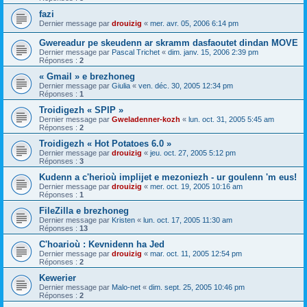
fazi
Dernier message par
drouizig
«
mer. avr. 05, 2006 6:14 pm
Gwereadur pe skeudenn ar skramm dasfaoutet dindan MOVE
Dernier message par
Pascal Trichet
«
dim. janv. 15, 2006 2:39 pm
Réponses :
2
« Gmail » e brezhoneg
Dernier message par
Giulia
«
ven. déc. 30, 2005 12:34 pm
Réponses :
1
Troidigezh « SPIP »
Dernier message par
Gweladenner-kozh
«
lun. oct. 31, 2005 5:45 am
Réponses :
2
Troidigezh « Hot Potatoes 6.0 »
Dernier message par
drouizig
«
jeu. oct. 27, 2005 5:12 pm
Réponses :
3
Kudenn a c'herioù implijet e mezoniezh - ur goulenn 'm eus!
Dernier message par
drouizig
«
mer. oct. 19, 2005 10:16 am
Réponses :
1
FileZilla e brezhoneg
Dernier message par
Kristen
«
lun. oct. 17, 2005 11:30 am
Réponses :
13
C'hoarioù : Kevnidenn ha Jed
Dernier message par
drouizig
«
mar. oct. 11, 2005 12:54 pm
Réponses :
2
Kewerier
Dernier message par
Malo-net
«
dim. sept. 25, 2005 10:46 pm
Réponses :
2