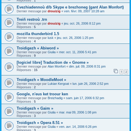
Réponses :
1
Evezhiadennoù d/b Skype e brezhoneg (gant Alan Monfort)
Dernier message par
drouizig
«
ven. févr. 09, 2007 10:28 am
Treiñ restroù .trn
Dernier message par
drouizig
«
jeu. oct. 26, 2006 8:12 pm
Réponses :
5
mozilla thunderbird 1.5
Dernier message par
lusk
«
jeu. oct. 26, 2006 1:25 pm
Réponses :
4
Troidigezh « Abiword »
Dernier message par
Giulia
«
mer. oct. 11, 2006 5:41 pm
Réponses :
9
[logiciel libre] Traduction de « Gnome »
Dernier message par
Alan Monfort
«
dim. juil. 09, 2006 8:31 pm
Réponses :
15
1
2
Troidigezh « MoodleMoot »
Dernier message par
Lukian Kergoat
«
lun. juin 26, 2006 2:52 pm
Réponses :
2
Google, n'eus ket troour ken
Dernier message par
Breizhadig
«
sam. juin 17, 2006 6:32 pm
Réponses :
5
Troidigezh « Gaim »
Dernier message par
Giulia
«
mar. mai 09, 2006 1:08 pm
Réponses :
3
Troidigezh « Opera 8.51 »
Dernier message par
Giulia
«
ven. avr. 14, 2006 6:26 pm
Réponses :
3