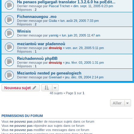
Ha penaos pellgargañ translator 1.3.2.6.0 ha poEdit...
Dernier message par
Pascal Trichet
«
dim. sept. 11, 2005 6:23 pm
Réponses :
2
Fichennaouegou .mo
Dernier message par
Giulia
«
lun. août 29, 2005 7:33 pm
Réponses :
2
Winisis
Dernier message par
yannig
«
lun. juin 20, 2005 11:47 am
meziantoù war pladennoù
Dernier message par
drouizig
«
ven. avr. 29, 2005 5:11 pm
Réponses :
1
Reizhadennoù phpBB
Dernier message par
drouizig
«
jeu. févr. 03, 2005 1:31 pm
Réponses :
1
Meziantoù nested pe genealogiezh
Dernier message par
Gwenael
«
jeu. déc. 09, 2004 2:14 pm
Nouveau sujet
48 sujets • Page
1
sur
1
Aller
PERMISSIONS DU FORUM
Vous
ne pouvez pas
publier de nouveaux sujets dans ce forum
Vous
ne pouvez pas
répondre aux sujets dans ce forum
Vous
ne pouvez pas
modifier vos messages dans ce forum
Vous
ne pouvez pas
supprimer vos messages dans ce forum