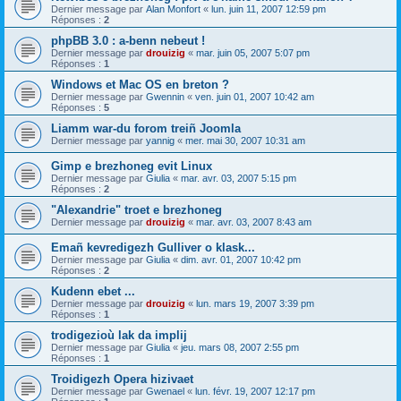
Dernier message par
Alan Monfort
«
lun. juin 11, 2007 12:59 pm
Réponses :
2
phpBB 3.0 : a-benn nebeut !
Dernier message par
drouizig
«
mar. juin 05, 2007 5:07 pm
Réponses :
1
Windows et Mac OS en breton ?
Dernier message par
Gwennin
«
ven. juin 01, 2007 10:42 am
Réponses :
5
Liamm war-du forom treiñ Joomla
Dernier message par
yannig
«
mer. mai 30, 2007 10:31 am
Gimp e brezhoneg evit Linux
Dernier message par
Giulia
«
mar. avr. 03, 2007 5:15 pm
Réponses :
2
"Alexandrie" troet e brezhoneg
Dernier message par
drouizig
«
mar. avr. 03, 2007 8:43 am
Emañ kevredigezh Gulliver o klask...
Dernier message par
Giulia
«
dim. avr. 01, 2007 10:42 pm
Réponses :
2
Kudenn ebet ...
Dernier message par
drouizig
«
lun. mars 19, 2007 3:39 pm
Réponses :
1
trodigezioù lak da implij
Dernier message par
Giulia
«
jeu. mars 08, 2007 2:55 pm
Réponses :
1
Troidigezh Opera hizivaet
Dernier message par
Gwenael
«
lun. févr. 19, 2007 12:17 pm