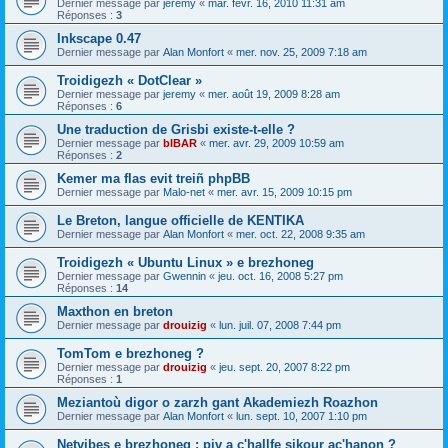
Dernier message par
jeremy
«
mar. févr. 16, 2010 11:31 am
Réponses :
3
Inkscape 0.47
Dernier message par
Alan Monfort
«
mer. nov. 25, 2009 7:18 am
Troidigezh « DotClear »
Dernier message par
jeremy
«
mer. août 19, 2009 8:28 am
Réponses :
6
Une traduction de Grisbi existe-t-elle ?
Dernier message par
bIBAR
«
mer. avr. 29, 2009 10:59 am
Réponses :
2
Kemer ma flas evit treiñ phpBB
Dernier message par
Malo-net
«
mer. avr. 15, 2009 10:15 pm
Le Breton, langue officielle de KENTIKA
Dernier message par
Alan Monfort
«
mer. oct. 22, 2008 9:35 am
Troidigezh « Ubuntu Linux » e brezhoneg
Dernier message par
Gwennin
«
jeu. oct. 16, 2008 5:27 pm
Réponses :
14
Maxthon en breton
Dernier message par
drouizig
«
lun. juil. 07, 2008 7:44 pm
TomTom e brezhoneg ?
Dernier message par
drouizig
«
jeu. sept. 20, 2007 8:22 pm
Réponses :
1
Meziantoù digor o zarzh gant Akademiezh Roazhon
Dernier message par
Alan Monfort
«
lun. sept. 10, 2007 1:10 pm
Netvibes e brezhoneg : piv a c'hallfe sikour ac'hanon ?