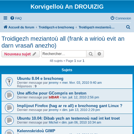
Korvigelloù An DROUIZIG
FAQ
Connexion
R
Accueil du forum
Troidigezh e brezhoneg
Troidigezh meziantoù all (frank a wirioù evit an darn vrasañ anezho)
e
Troidigezh meziantoù all (frank a wirioù evit an
c
darn vrasañ anezho)
h
Rechercher
Recherche avanc
Nouveau sujet
e
48 sujets • Page
1
sur
1
r
Sujets
c
h
Ubuntu 8.04 e brezhoneg
Dernier message par
jeremy
«
mer. févr. 03, 2010 9:40 am
e
Réponses :
9
r
Une affiche pour GCompris en breton
Dernier message par
bIBAR
«
lun. juil. 12, 2010 2:56 pm
Implijout Firefox (hag ar re all) e brezhoneg gant Linux ?
Dernier message par
jeremy
«
dim. juin 13, 2010 2:29 pm
Ubuntu 10.04: Dibab yezh an testennoù nad int ket troet
Dernier message par
Michel
«
dim. juin 06, 2010 10:34 am
Kelennskridoù GIMP