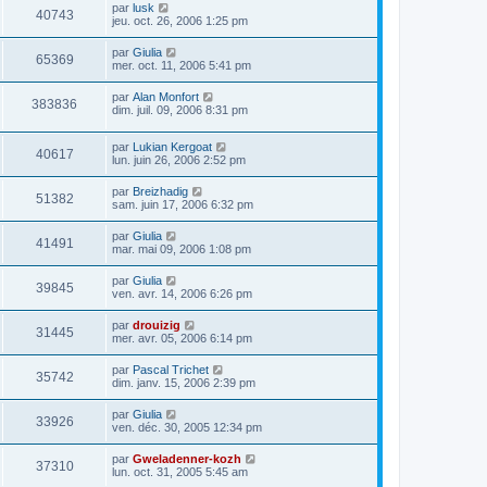
par
lusk
40743
jeu. oct. 26, 2006 1:25 pm
par
Giulia
65369
mer. oct. 11, 2006 5:41 pm
par
Alan Monfort
383836
dim. juil. 09, 2006 8:31 pm
par
Lukian Kergoat
40617
lun. juin 26, 2006 2:52 pm
par
Breizhadig
51382
sam. juin 17, 2006 6:32 pm
par
Giulia
41491
mar. mai 09, 2006 1:08 pm
par
Giulia
39845
ven. avr. 14, 2006 6:26 pm
par
drouizig
31445
mer. avr. 05, 2006 6:14 pm
par
Pascal Trichet
35742
dim. janv. 15, 2006 2:39 pm
par
Giulia
33926
ven. déc. 30, 2005 12:34 pm
par
Gweladenner-kozh
37310
lun. oct. 31, 2005 5:45 am