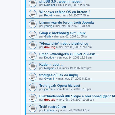
phpBB 3.0 : a-benn nebeut !
par
Malo-net
»
lun. juin 04, 2007 1:50 pm
Windows et Mac OS en breton ?
par
Reuvé
»
mar. mars 20, 2007 7:45 am
Liamm war-du forom treiñ Joomla
par
yannig
»
mer. mai 30, 2007 10:31 am
Gimp e brezhoneg evit Linux
par
Giulia
»
dim. avr. 01, 2007 11:05 pm
"Alexandrie" troet e brezhoneg
par
drouizig
»
mar. avr. 03, 2007 8:43 am
Emañ kevredigezh Gulliver o klask...
par
Doudou
»
ven. oct. 14, 2005 12:33 am
Kudenn ebet ...
par
Margaid
»
lun. mars 19, 2007 3:29 pm
trodigezioù lak da implij
par
Gwennin
»
mar. févr. 27, 2007 8:22 pm
Troidigezh Opera hizivaet
par
jañ-mai
»
sam. févr. 17, 2007 3:15 pm
Evezhiadennoù d/b Skype e brezhoneg (gant Al
par
drouizig
»
ven. févr. 09, 2007 10:28 am
Treiñ restroù .trn
par
Gwenael
»
jeu. oct. 26, 2006 6:47 pm