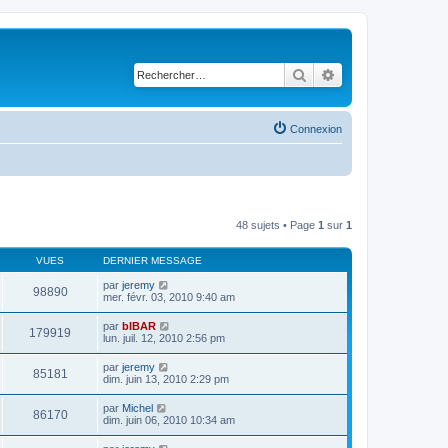
Rechercher
Recherche avancé
Connexion
48 sujets • Page
1
sur
1
VUES
DERNIER MESSAGE
par
jeremy
98890
mer. févr. 03, 2010 9:40 am
par
bIBAR
179919
lun. juil. 12, 2010 2:56 pm
par
jeremy
85181
dim. juin 13, 2010 2:29 pm
par
Michel
86170
dim. juin 06, 2010 10:34 am