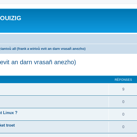
ROUIZIG
iantoù all (frank a wirioù evit an darn vrasañ anezho)
ù evit an darn vrasañ anezho)
cher
cherche avancée
RÉPONSES
9
0
nt Linux ?
0
et troet
0