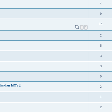
4
9
15
1
2
2
5
3
3
0
 dindan MOVE
2
1
2