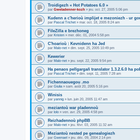
Troidigezh « Hot Potatoes 6.0 »
par
Gweladenner-kozh
»
jeu. oct. 27, 2005 5:06 pm
Kudenn a c'herioù implijet e mezoniezh - ur go
par
Pascal Trichet
»
mar. oct. 18, 2005 8:24 am
FileZilla e brezhoneg
par
Kristen
»
mer. déc. 01, 2004 5:58 pm
C'hoarioù : Kevnidenn ha Jed
par
Malo-net
»
dim. sept. 25, 2005 10:49 pm
Kewerier
par
Malo-net
»
jeu. sept. 22, 2005 9:54 pm
Ha penaos pellgargañ translator 1.3.2.6.0 ha poE
par
Pascal Trichet
»
dim. sept. 11, 2005 7:28 am
Fichennaouegou .mo
par
Giulia
»
sam. août 20, 2005 5:16 pm
Winisis
par
yannig
»
lun. juin 20, 2005 11:47 am
meziantoù war pladennoù
par
lolo
»
ven. avr. 29, 2005 4:58 pm
Reizhadennoù phpBB
par
Malo-net
»
jeu. févr. 03, 2005 11:32 am
Meziantoù nested pe genealogiezh
par
Gwenael
»
jeu. déc. 09, 2004 2:14 pm