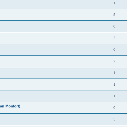
1
5
0
2
0
2
1
1
1
an Monfort)
0
5