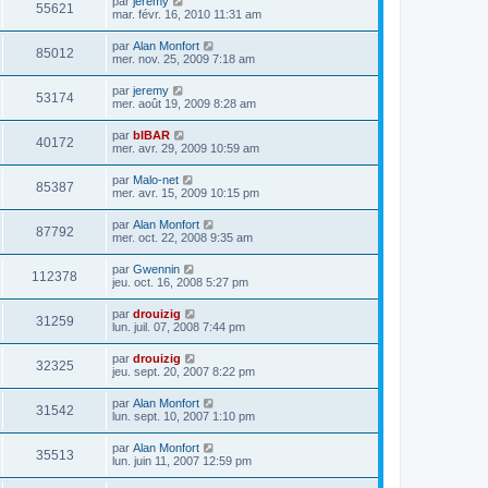
par
jeremy
55621
mar. févr. 16, 2010 11:31 am
par
Alan Monfort
85012
mer. nov. 25, 2009 7:18 am
par
jeremy
53174
mer. août 19, 2009 8:28 am
par
bIBAR
40172
mer. avr. 29, 2009 10:59 am
par
Malo-net
85387
mer. avr. 15, 2009 10:15 pm
par
Alan Monfort
87792
mer. oct. 22, 2008 9:35 am
par
Gwennin
112378
jeu. oct. 16, 2008 5:27 pm
par
drouizig
31259
lun. juil. 07, 2008 7:44 pm
par
drouizig
32325
jeu. sept. 20, 2007 8:22 pm
par
Alan Monfort
31542
lun. sept. 10, 2007 1:10 pm
par
Alan Monfort
35513
lun. juin 11, 2007 12:59 pm