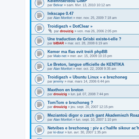
Kelennskridoù GIMP
par
Belvar
»
sam. févr. 13, 2010 10:12 am
Inkscape 0.47
par
Alan Monfort
»
mer. nov. 25, 2009 7:18 am
Troidigezh « DotClear »
par
drouizig
»
ven. mai 26, 2006 2:05 pm
Une traduction de Grisbi existe-t-elle ?
par
bIBAR
»
mar. oct. 28, 2008 6:19 am
Kemer ma flas evit treiñ phpBB
par
Malo-net
»
mer. avr. 15, 2009 10:15 pm
Le Breton, langue officielle de KENTIKA
par
Alan Monfort
»
mer. oct. 22, 2008 9:35 am
Troidigezh « Ubuntu Linux » e brezhoneg
par
jeremy
»
mar. mars 14, 2006 6:44 pm
Maxthon en breton
par
drouizig
»
lun. juil. 07, 2008 7:44 pm
TomTom e brezhoneg ?
par
drouizig
»
jeu. sept. 20, 2007 12:15 pm
Meziantoù digor o zarzh gant Akademiezh Roa
par
Alan Monfort
»
lun. sept. 10, 2007 1:10 pm
Netvibes e brezhoneg : piv a c'hallfe sikour ac
par
ki-dour
»
lun. avr. 30, 2007 1:35 pm