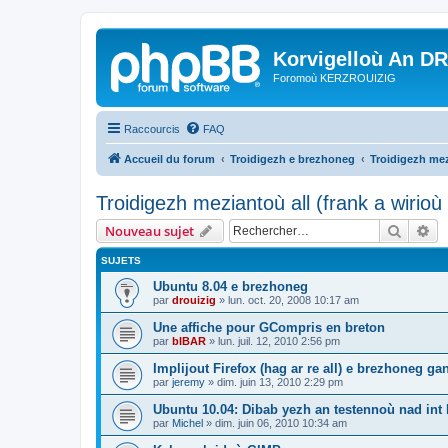
Korvigelloù An D
Foromoù KERZROUIZIG
Raccourcis
FAQ
Accueil du forum
Troidigezh e brezhoneg
Troidigezh mez
Troidigezh meziantoù all (frank a wirio
Recher
Re
Nouveau sujet
SUJETS
Ubuntu 8.04 e brezhoneg
par
drouizig
»
lun. oct. 20, 2008 10:17 am
Une affiche pour GCompris en breton
par
bIBAR
»
lun. juil. 12, 2010 2:56 pm
Implijout Firefox (hag ar re all) e brezhoneg ga
par
jeremy
»
dim. juin 13, 2010 2:29 pm
Ubuntu 10.04: Dibab yezh an testennoù nad int k
par
Michel
»
dim. juin 06, 2010 10:34 am