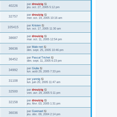
par
drouizig
40226
jeu. oct. 27, 2005 5:12 pm
par
drouizig
32757
mer. oct. 19, 2005 10:16 am
par
Kristen
105415
lun. oct. 17, 2005 11:30 am
par
drouizig
38687
mar. oct. 11, 2005 12:54 pm
par
Malo-net
36636
dim. sept. 25, 2005 10:46 pm
par
Pascal Trichet
36452
dim. sept. 11, 2005 6:23 pm
par
Giulia
34992
lun. août 29, 2005 7:33 pm
par
yannig
31108
lun. juin 20, 2005 11:47 am
par
drouizig
32500
ven. avr. 29, 2005 5:11 pm
par
drouizig
32158
jeu. févr. 03, 2005 1:31 pm
par
Gwenael
36036
jeu. déc. 09, 2004 2:14 pm