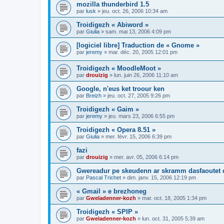
mozilla thunderbird 1.5
par
lusk
»
jeu. oct. 26, 2006 10:34 am
Troidigezh « Abiword »
par
Giulia
»
sam. mai 13, 2006 4:09 pm
[logiciel libre] Traduction de « Gnome »
par
jeremy
»
mar. déc. 20, 2005 12:01 pm
Troidigezh « MoodleMoot »
par
drouizig
»
lun. juin 26, 2006 11:10 am
Google, n'eus ket troour ken
par
Breizh
»
jeu. oct. 27, 2005 9:26 pm
Troidigezh « Gaim »
par
jeremy
»
jeu. mars 23, 2006 6:55 pm
Troidigezh « Opera 8.51 »
par
Giulia
»
mer. févr. 15, 2006 6:39 pm
fazi
par
drouizig
»
mer. avr. 05, 2006 6:14 pm
Gwereadur pe skeudenn ar skramm dasfaoutet
par
Pascal Trichet
»
dim. janv. 15, 2006 12:19 pm
« Gmail » e brezhoneg
par
Gweladenner-kozh
»
mar. oct. 18, 2005 1:34 pm
Troidigezh « SPIP »
par
Gweladenner-kozh
»
lun. oct. 31, 2005 5:39 am