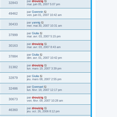
par
drouizig
32843
mar. juin 05, 2007 5:07 pm
par
Gwennin
49462
ven. juin 01, 2007 10:42 am
par
yannig
30433
mer. mai 30, 2007 10:31 am
par
Giulia
37999
mar. avr. 03, 2007 5:15 pm
par
drouizig
30163
mar. avr. 03, 2007 8:43 am
par
Giulia
37884
dim. avr. 01, 2007 10:42 pm
par
drouizig
31382
lun. mars 19, 2007 3:39 pm
par
Giulia
32879
jeu. mars 08, 2007 2:55 pm
par
Gwenael
32486
lun. févr. 19, 2007 12:17 pm
par
drouizig
30673
ven. févr. 09, 2007 10:28 am
par
drouizig
46360
jeu. oct. 26, 2006 8:12 pm