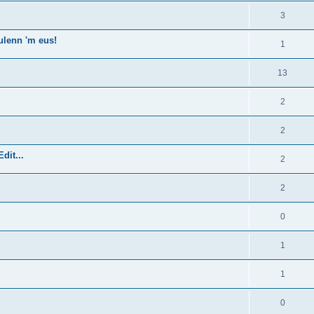
3
ulenn 'm eus!
1
13
2
2
dit...
2
2
0
1
1
0