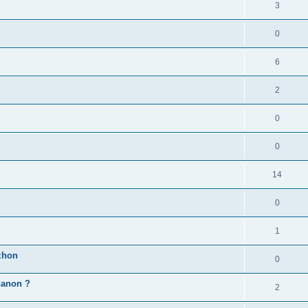
3
0
6
2
0
0
14
0
1
zhon
0
'hanon ?
2