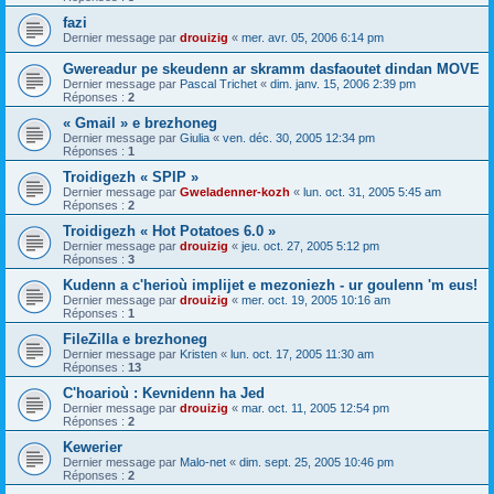
fazi
Dernier message par
drouizig
«
mer. avr. 05, 2006 6:14 pm
Gwereadur pe skeudenn ar skramm dasfaoutet dindan MOVE
Dernier message par
Pascal Trichet
«
dim. janv. 15, 2006 2:39 pm
Réponses :
2
« Gmail » e brezhoneg
Dernier message par
Giulia
«
ven. déc. 30, 2005 12:34 pm
Réponses :
1
Troidigezh « SPIP »
Dernier message par
Gweladenner-kozh
«
lun. oct. 31, 2005 5:45 am
Réponses :
2
Troidigezh « Hot Potatoes 6.0 »
Dernier message par
drouizig
«
jeu. oct. 27, 2005 5:12 pm
Réponses :
3
Kudenn a c'herioù implijet e mezoniezh - ur goulenn 'm eus!
Dernier message par
drouizig
«
mer. oct. 19, 2005 10:16 am
Réponses :
1
FileZilla e brezhoneg
Dernier message par
Kristen
«
lun. oct. 17, 2005 11:30 am
Réponses :
13
C'hoarioù : Kevnidenn ha Jed
Dernier message par
drouizig
«
mar. oct. 11, 2005 12:54 pm
Réponses :
2
Kewerier
Dernier message par
Malo-net
«
dim. sept. 25, 2005 10:46 pm
Réponses :
2