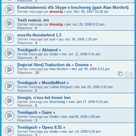
Réponses :
1
Evezhiadennoù d/b Skype e brezhoneg (gant Alan Monfort)
Dernier message par
drouizig
«
ven. févr. 09, 2007 10:28 am
Treiñ restroù .trn
Dernier message par
drouizig
«
jeu. oct. 26, 2006 8:12 pm
Réponses :
5
mozilla thunderbird 1.5
Dernier message par
lusk
«
jeu. oct. 26, 2006 1:25 pm
Réponses :
4
Troidigezh « Abiword »
Dernier message par
Giulia
«
mer. oct. 11, 2006 5:41 pm
Réponses :
9
[logiciel libre] Traduction de « Gnome »
Dernier message par
Alan Monfort
«
dim. juil. 09, 2006 8:31 pm
Réponses :
15
1
2
Troidigezh « MoodleMoot »
Dernier message par
Lukian Kergoat
«
lun. juin 26, 2006 2:52 pm
Réponses :
2
Google, n'eus ket troour ken
Dernier message par
Breizhadig
«
sam. juin 17, 2006 6:32 pm
Réponses :
5
Troidigezh « Gaim »
Dernier message par
Giulia
«
mar. mai 09, 2006 1:08 pm
Réponses :
3
Troidigezh « Opera 8.51 »
Dernier message par
Giulia
«
ven. avr. 14, 2006 6:26 pm
Réponses :
3