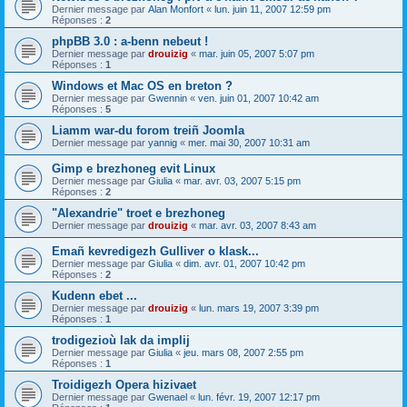
Dernier message par
Alan Monfort
«
lun. juin 11, 2007 12:59 pm
Réponses :
2
phpBB 3.0 : a-benn nebeut !
Dernier message par
drouizig
«
mar. juin 05, 2007 5:07 pm
Réponses :
1
Windows et Mac OS en breton ?
Dernier message par
Gwennin
«
ven. juin 01, 2007 10:42 am
Réponses :
5
Liamm war-du forom treiñ Joomla
Dernier message par
yannig
«
mer. mai 30, 2007 10:31 am
Gimp e brezhoneg evit Linux
Dernier message par
Giulia
«
mar. avr. 03, 2007 5:15 pm
Réponses :
2
"Alexandrie" troet e brezhoneg
Dernier message par
drouizig
«
mar. avr. 03, 2007 8:43 am
Emañ kevredigezh Gulliver o klask...
Dernier message par
Giulia
«
dim. avr. 01, 2007 10:42 pm
Réponses :
2
Kudenn ebet ...
Dernier message par
drouizig
«
lun. mars 19, 2007 3:39 pm
Réponses :
1
trodigezioù lak da implij
Dernier message par
Giulia
«
jeu. mars 08, 2007 2:55 pm
Réponses :
1
Troidigezh Opera hizivaet
Dernier message par
Gwenael
«
lun. févr. 19, 2007 12:17 pm