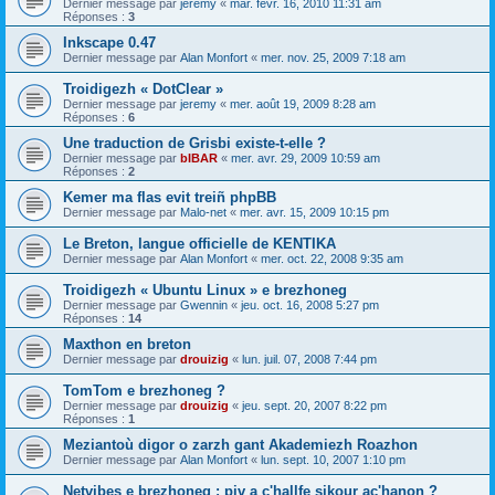
Dernier message par
jeremy
«
mar. févr. 16, 2010 11:31 am
Réponses :
3
Inkscape 0.47
Dernier message par
Alan Monfort
«
mer. nov. 25, 2009 7:18 am
Troidigezh « DotClear »
Dernier message par
jeremy
«
mer. août 19, 2009 8:28 am
Réponses :
6
Une traduction de Grisbi existe-t-elle ?
Dernier message par
bIBAR
«
mer. avr. 29, 2009 10:59 am
Réponses :
2
Kemer ma flas evit treiñ phpBB
Dernier message par
Malo-net
«
mer. avr. 15, 2009 10:15 pm
Le Breton, langue officielle de KENTIKA
Dernier message par
Alan Monfort
«
mer. oct. 22, 2008 9:35 am
Troidigezh « Ubuntu Linux » e brezhoneg
Dernier message par
Gwennin
«
jeu. oct. 16, 2008 5:27 pm
Réponses :
14
Maxthon en breton
Dernier message par
drouizig
«
lun. juil. 07, 2008 7:44 pm
TomTom e brezhoneg ?
Dernier message par
drouizig
«
jeu. sept. 20, 2007 8:22 pm
Réponses :
1
Meziantoù digor o zarzh gant Akademiezh Roazhon
Dernier message par
Alan Monfort
«
lun. sept. 10, 2007 1:10 pm
Netvibes e brezhoneg : piv a c'hallfe sikour ac'hanon ?