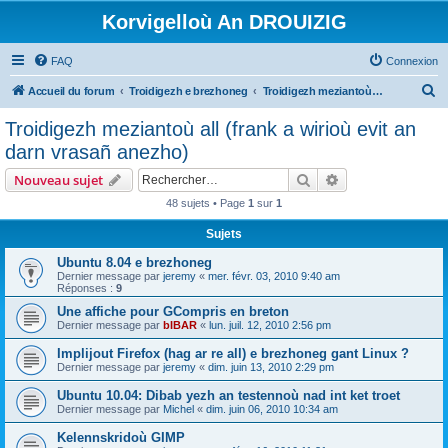
Korvigelloù An DROUIZIG
FAQ
Connexion
R
Accueil du forum
Troidigezh e brezhoneg
Troidigezh meziantoù all (frank a wirioù evit an darn vrasañ anezho)
e
Troidigezh meziantoù all (frank a wirioù evit an
c
darn vrasañ anezho)
h
Rechercher
Recherche avanc
Nouveau sujet
e
48 sujets • Page
1
sur
1
r
Sujets
c
h
Ubuntu 8.04 e brezhoneg
Dernier message par
jeremy
«
mer. févr. 03, 2010 9:40 am
e
Réponses :
9
r
Une affiche pour GCompris en breton
Dernier message par
bIBAR
«
lun. juil. 12, 2010 2:56 pm
Implijout Firefox (hag ar re all) e brezhoneg gant Linux ?
Dernier message par
jeremy
«
dim. juin 13, 2010 2:29 pm
Ubuntu 10.04: Dibab yezh an testennoù nad int ket troet
Dernier message par
Michel
«
dim. juin 06, 2010 10:34 am
Kelennskridoù GIMP