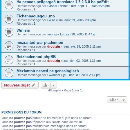
Ha penaos pellgargañ translator 1.3.2.6.0 ha poEdit...
Dernier message par
Pascal Trichet
«
dim. sept. 11, 2005 6:23 pm
Réponses :
2
Fichennaouegou .mo
Dernier message par
Giulia
«
lun. août 29, 2005 7:33 pm
Réponses :
2
Winisis
Dernier message par
yannig
«
lun. juin 20, 2005 11:47 am
meziantoù war pladennoù
Dernier message par
drouizig
«
ven. avr. 29, 2005 5:11 pm
Réponses :
1
Reizhadennoù phpBB
Dernier message par
drouizig
«
jeu. févr. 03, 2005 1:31 pm
Réponses :
1
Meziantoù nested pe genealogiezh
Dernier message par
Gwenael
«
jeu. déc. 09, 2004 2:14 pm
Nouveau sujet
48 sujets • Page
1
sur
1
Aller
PERMISSIONS DU FORUM
Vous
ne pouvez pas
publier de nouveaux sujets dans ce forum
Vous
ne pouvez pas
répondre aux sujets dans ce forum
Vous
ne pouvez pas
modifier vos messages dans ce forum
Vous
ne pouvez pas
supprimer vos messages dans ce forum