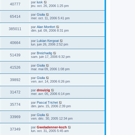
par
lusk
40777
jeu. oct. 26, 2006 1:25 pm
par
Giulia
65414
mer. oct. 11, 2006 5:41 pm
par
Alan Monfort
385011
dim. juil. 09, 2006 8:31 pm
par
Lukian Kergoat
40664
lun. juin 26, 2006 2:52 pm
par
Breizhadig
51439
sam. juin 17, 2006 6:32 pm
par
Giulia
41526
mar. mai 09, 2006 1:08 pm
par
Giulia
39892
ven. avr. 14, 2006 6:26 pm
par
drouizig
31472
mer. avr. 05, 2006 6:14 pm
par
Pascal Trichet
35774
dim. janv. 15, 2006 2:39 pm
par
Giulia
33969
ven. déc. 30, 2005 12:34 pm
par
Gweladenner-kozh
37349
lun. oct. 31, 2005 5:45 am