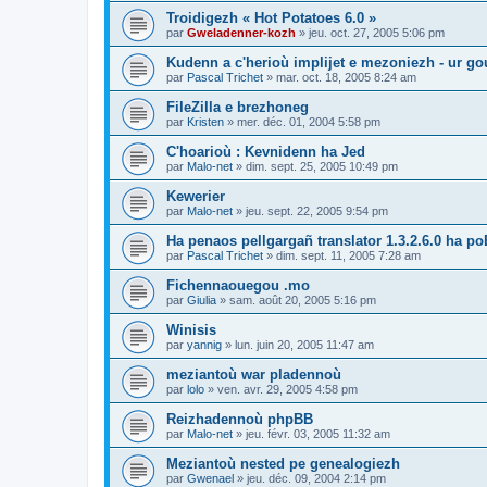
Troidigezh « Hot Potatoes 6.0 »
par
Gweladenner-kozh
»
jeu. oct. 27, 2005 5:06 pm
Kudenn a c'herioù implijet e mezoniezh - ur go
par
Pascal Trichet
»
mar. oct. 18, 2005 8:24 am
FileZilla e brezhoneg
par
Kristen
»
mer. déc. 01, 2004 5:58 pm
C'hoarioù : Kevnidenn ha Jed
par
Malo-net
»
dim. sept. 25, 2005 10:49 pm
Kewerier
par
Malo-net
»
jeu. sept. 22, 2005 9:54 pm
Ha penaos pellgargañ translator 1.3.2.6.0 ha poE
par
Pascal Trichet
»
dim. sept. 11, 2005 7:28 am
Fichennaouegou .mo
par
Giulia
»
sam. août 20, 2005 5:16 pm
Winisis
par
yannig
»
lun. juin 20, 2005 11:47 am
meziantoù war pladennoù
par
lolo
»
ven. avr. 29, 2005 4:58 pm
Reizhadennoù phpBB
par
Malo-net
»
jeu. févr. 03, 2005 11:32 am
Meziantoù nested pe genealogiezh
par
Gwenael
»
jeu. déc. 09, 2004 2:14 pm