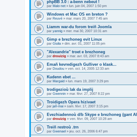
phpBB 3.0 : a-benn nebeut !
par
Malo-net
»
lun. juin 04, 2007 1:50 pm
Windows et Mac OS en breton ?
par
Reuvé
»
mar. mars 20, 2007 7:45 am
Liamm war-du forom treiñ Joomla
par
yannig
»
mer. mai 30, 2007 10:31 am
Gimp e brezhoneg evit Linux
par
Giulia
»
dim. avr. 01, 2007 11:05 pm
"Alexandrie" troet e brezhoneg
par
drouizig
»
mar. avr. 03, 2007 8:43 am
Emañ kevredigezh Gulliver o klask...
par
Doudou
»
ven. oct. 14, 2005 12:33 am
Kudenn ebet ...
par
Margaid
»
lun. mars 19, 2007 3:29 pm
trodigezioù lak da implij
par
Gwennin
»
mar. févr. 27, 2007 8:22 pm
Troidigezh Opera hizivaet
par
jañ-mai
»
sam. févr. 17, 2007 3:15 pm
Evezhiadennoù d/b Skype e brezhoneg (gant Al
par
drouizig
»
ven. févr. 09, 2007 10:28 am
Treiñ restroù .trn
par
Gwenael
»
jeu. oct. 26, 2006 6:47 pm