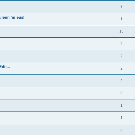
3
ulenn 'm eus!
1
13
2
2
dit...
2
2
0
1
1
0