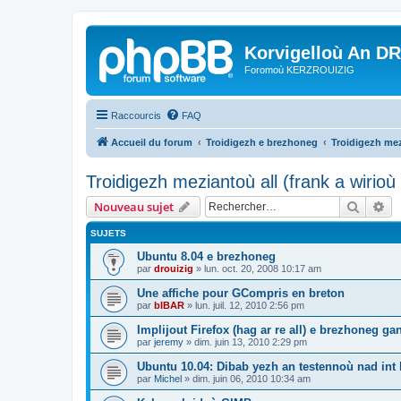
Korvigelloù An D
Foromoù KERZROUIZIG
Raccourcis
FAQ
Accueil du forum
Troidigezh e brezhoneg
Troidigezh mez
Troidigezh meziantoù all (frank a wirio
Recher
Re
Nouveau sujet
SUJETS
Ubuntu 8.04 e brezhoneg
par
drouizig
»
lun. oct. 20, 2008 10:17 am
Une affiche pour GCompris en breton
par
bIBAR
»
lun. juil. 12, 2010 2:56 pm
Implijout Firefox (hag ar re all) e brezhoneg ga
par
jeremy
»
dim. juin 13, 2010 2:29 pm
Ubuntu 10.04: Dibab yezh an testennoù nad int k
par
Michel
»
dim. juin 06, 2010 10:34 am