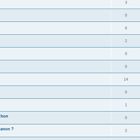
3
0
6
2
0
0
14
0
1
zhon
0
'hanon ?
2