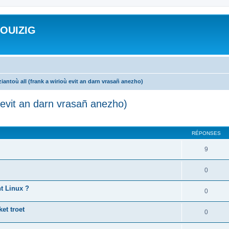
ROUIZIG
iantoù all (frank a wirioù evit an darn vrasañ anezho)
ù evit an darn vrasañ anezho)
cher
cherche avancée
RÉPONSES
9
0
nt Linux ?
0
et troet
0