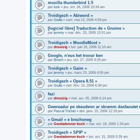
mozilla thunderbird 1.5
par
lusk
»
jeu. oct. 26, 2006 10:34 am
Troidigezh « Abiword »
par
Giulia
»
sam. mai 13, 2006 4:09 pm
[logiciel libre] Traduction de « Gnome »
par
jeremy
»
mar. déc. 20, 2005 12:01 pm
Troidigezh « MoodleMoot »
par
drouizig
»
lun. juin 26, 2006 11:10 am
Google, n'eus ket troour ken
par
Breizh
»
jeu. oct. 27, 2005 9:26 pm
Troidigezh « Gaim »
par
jeremy
»
jeu. mars 23, 2006 6:55 pm
Troidigezh « Opera 8.51 »
par
Giulia
»
mer. févr. 15, 2006 6:39 pm
fazi
par
drouizig
»
mer. avr. 05, 2006 6:14 pm
Gwereadur pe skeudenn ar skramm dasfaoutet
par
Pascal Trichet
»
dim. janv. 15, 2006 12:19 pm
« Gmail » e brezhoneg
par
Gweladenner-kozh
»
mar. oct. 18, 2005 1:34 pm
Troidigezh « SPIP »
par
Gweladenner-kozh
»
lun. oct. 31, 2005 5:39 am