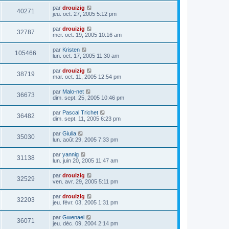
par
drouizig
40271
jeu. oct. 27, 2005 5:12 pm
par
drouizig
32787
mer. oct. 19, 2005 10:16 am
par
Kristen
105466
lun. oct. 17, 2005 11:30 am
par
drouizig
38719
mar. oct. 11, 2005 12:54 pm
par
Malo-net
36673
dim. sept. 25, 2005 10:46 pm
par
Pascal Trichet
36482
dim. sept. 11, 2005 6:23 pm
par
Giulia
35030
lun. août 29, 2005 7:33 pm
par
yannig
31138
lun. juin 20, 2005 11:47 am
par
drouizig
32529
ven. avr. 29, 2005 5:11 pm
par
drouizig
32203
jeu. févr. 03, 2005 1:31 pm
par
Gwenael
36071
jeu. déc. 09, 2004 2:14 pm