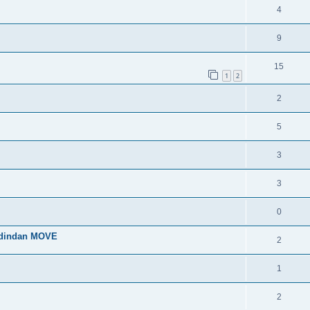
4
9
15
1
2
2
5
3
3
0
 dindan MOVE
2
1
2