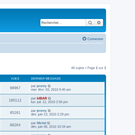
Rechercher
Recherche avancé
Connexion
48 sujets • Page
1
sur
1
VUES
DERNIER MESSAGE
par
jeremy
98967
mer. févr. 03, 2010 9:40 am
par
bIBAR
180112
lun. juil. 12, 2010 2:56 pm
par
jeremy
85261
dim. juin 13, 2010 2:29 pm
par
Michel
86264
dim. juin 06, 2010 10:34 am