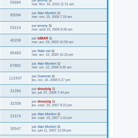
par
jeremy
55684
mar. févr. 16, 2010 11:31 am
par
Alan Monfort
85094
mer. nov. 25, 2009 7:18 am
par
jeremy
53214
mer. août 19, 2009 8:28 am
par
bIBAR
40208
mer. avr. 29, 2009 10:59 am
par
Malo-net
85483
mer. avr. 15, 2009 10:15 pm
par
Alan Monfort
87882
mer. oct. 22, 2008 9:35 am
par
Gwennin
112437
jeu. oct. 16, 2008 5:27 pm
par
drouizig
31284
lun. juil. 07, 2008 7:44 pm
par
drouizig
32358
jeu. sept. 20, 2007 8:22 pm
par
Alan Monfort
31574
lun. sept. 10, 2007 1:10 pm
par
Alan Monfort
35547
lun. juin 11, 2007 12:59 pm