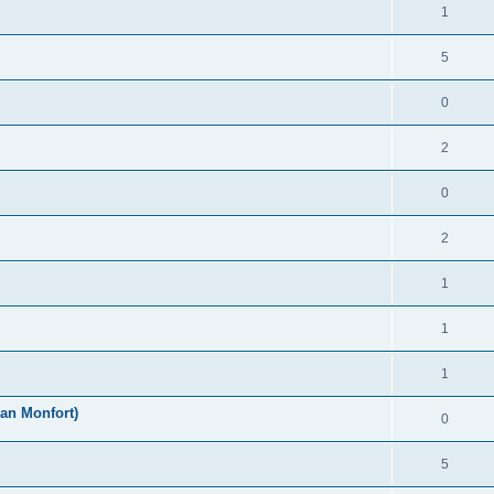
1
5
0
2
0
2
1
1
1
an Monfort)
0
5