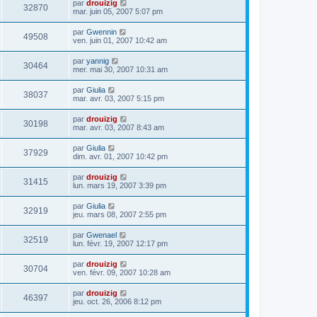
par
drouizig
32870
mar. juin 05, 2007 5:07 pm
par
Gwennin
49508
ven. juin 01, 2007 10:42 am
par
yannig
30464
mer. mai 30, 2007 10:31 am
par
Giulia
38037
mar. avr. 03, 2007 5:15 pm
par
drouizig
30198
mar. avr. 03, 2007 8:43 am
par
Giulia
37929
dim. avr. 01, 2007 10:42 pm
par
drouizig
31415
lun. mars 19, 2007 3:39 pm
par
Giulia
32919
jeu. mars 08, 2007 2:55 pm
par
Gwenael
32519
lun. févr. 19, 2007 12:17 pm
par
drouizig
30704
ven. févr. 09, 2007 10:28 am
par
drouizig
46397
jeu. oct. 26, 2006 8:12 pm