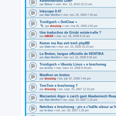
Kelennskridoù GIMP
par
Belvar
»
sam. févr. 13, 2010 10:12 am
Inkscape 0.47
par
Alan Monfort
»
mer. nov. 25, 2009 7:18 am
Troidigezh « DotClear »
par
drouizig
»
ven. mai 26, 2006 2:05 pm
Une traduction de Grisbi existe-t-elle ?
par
bIBAR
»
mar. oct. 28, 2008 6:19 am
Kemer ma flas evit treiñ phpBB
par
Malo-net
»
mer. avr. 15, 2009 10:15 pm
Le Breton, langue officielle de KENTIKA
par
Alan Monfort
»
mer. oct. 22, 2008 9:35 am
Troidigezh « Ubuntu Linux » e brezhoneg
par
jeremy
»
mar. mars 14, 2006 6:44 pm
Maxthon en breton
par
drouizig
»
lun. juil. 07, 2008 7:44 pm
TomTom e brezhoneg ?
par
drouizig
»
jeu. sept. 20, 2007 12:15 pm
Meziantoù digor o zarzh gant Akademiezh Roa
par
Alan Monfort
»
lun. sept. 10, 2007 1:10 pm
Netvibes e brezhoneg : piv a c'hallfe sikour ac
par
ki-dour
»
lun. avr. 30, 2007 1:35 pm