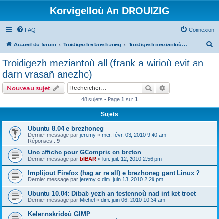
Korvigelloù An DROUIZIG
FAQ
Connexion
R
Accueil du forum
Troidigezh e brezhoneg
Troidigezh meziantoù all (frank a wirioù evit an darn vrasañ anezho)
e
Troidigezh meziantoù all (frank a wirioù evit an
c
darn vrasañ anezho)
h
Rechercher
Recherche avanc
Nouveau sujet
e
48 sujets • Page
1
sur
1
r
Sujets
c
h
Ubuntu 8.04 e brezhoneg
Dernier message par
jeremy
«
mer. févr. 03, 2010 9:40 am
e
Réponses :
9
r
Une affiche pour GCompris en breton
Dernier message par
bIBAR
«
lun. juil. 12, 2010 2:56 pm
Implijout Firefox (hag ar re all) e brezhoneg gant Linux ?
Dernier message par
jeremy
«
dim. juin 13, 2010 2:29 pm
Ubuntu 10.04: Dibab yezh an testennoù nad int ket troet
Dernier message par
Michel
«
dim. juin 06, 2010 10:34 am
Kelennskridoù GIMP