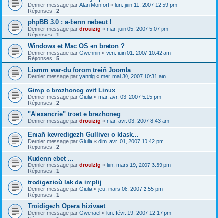
Dernier message par
Alan Monfort
«
lun. juin 11, 2007 12:59 pm
Réponses :
2
phpBB 3.0 : a-benn nebeut !
Dernier message par
drouizig
«
mar. juin 05, 2007 5:07 pm
Réponses :
1
Windows et Mac OS en breton ?
Dernier message par
Gwennin
«
ven. juin 01, 2007 10:42 am
Réponses :
5
Liamm war-du forom treiñ Joomla
Dernier message par
yannig
«
mer. mai 30, 2007 10:31 am
Gimp e brezhoneg evit Linux
Dernier message par
Giulia
«
mar. avr. 03, 2007 5:15 pm
Réponses :
2
"Alexandrie" troet e brezhoneg
Dernier message par
drouizig
«
mar. avr. 03, 2007 8:43 am
Emañ kevredigezh Gulliver o klask...
Dernier message par
Giulia
«
dim. avr. 01, 2007 10:42 pm
Réponses :
2
Kudenn ebet ...
Dernier message par
drouizig
«
lun. mars 19, 2007 3:39 pm
Réponses :
1
trodigezioù lak da implij
Dernier message par
Giulia
«
jeu. mars 08, 2007 2:55 pm
Réponses :
1
Troidigezh Opera hizivaet
Dernier message par
Gwenael
«
lun. févr. 19, 2007 12:17 pm