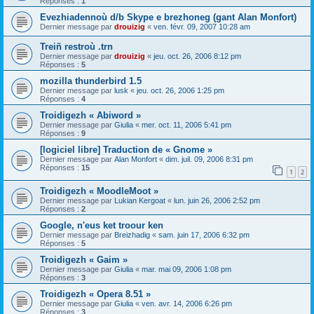
Réponses :
1
Evezhiadennoù d/b Skype e brezhoneg (gant Alan Monfort)
Dernier message par
drouizig
«
ven. févr. 09, 2007 10:28 am
Treiñ restroù .trn
Dernier message par
drouizig
«
jeu. oct. 26, 2006 8:12 pm
Réponses :
5
mozilla thunderbird 1.5
Dernier message par
lusk
«
jeu. oct. 26, 2006 1:25 pm
Réponses :
4
Troidigezh « Abiword »
Dernier message par
Giulia
«
mer. oct. 11, 2006 5:41 pm
Réponses :
9
[logiciel libre] Traduction de « Gnome »
Dernier message par
Alan Monfort
«
dim. juil. 09, 2006 8:31 pm
Réponses :
15
1
2
Troidigezh « MoodleMoot »
Dernier message par
Lukian Kergoat
«
lun. juin 26, 2006 2:52 pm
Réponses :
2
Google, n'eus ket troour ken
Dernier message par
Breizhadig
«
sam. juin 17, 2006 6:32 pm
Réponses :
5
Troidigezh « Gaim »
Dernier message par
Giulia
«
mar. mai 09, 2006 1:08 pm
Réponses :
3
Troidigezh « Opera 8.51 »
Dernier message par
Giulia
«
ven. avr. 14, 2006 6:26 pm
Réponses :
3