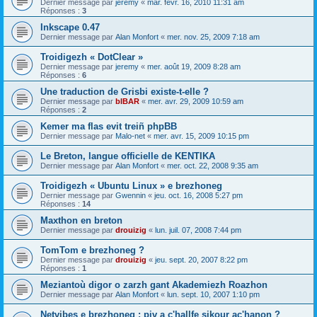
Dernier message par
jeremy
«
mar. févr. 16, 2010 11:31 am
Réponses :
3
Inkscape 0.47
Dernier message par
Alan Monfort
«
mer. nov. 25, 2009 7:18 am
Troidigezh « DotClear »
Dernier message par
jeremy
«
mer. août 19, 2009 8:28 am
Réponses :
6
Une traduction de Grisbi existe-t-elle ?
Dernier message par
bIBAR
«
mer. avr. 29, 2009 10:59 am
Réponses :
2
Kemer ma flas evit treiñ phpBB
Dernier message par
Malo-net
«
mer. avr. 15, 2009 10:15 pm
Le Breton, langue officielle de KENTIKA
Dernier message par
Alan Monfort
«
mer. oct. 22, 2008 9:35 am
Troidigezh « Ubuntu Linux » e brezhoneg
Dernier message par
Gwennin
«
jeu. oct. 16, 2008 5:27 pm
Réponses :
14
Maxthon en breton
Dernier message par
drouizig
«
lun. juil. 07, 2008 7:44 pm
TomTom e brezhoneg ?
Dernier message par
drouizig
«
jeu. sept. 20, 2007 8:22 pm
Réponses :
1
Meziantoù digor o zarzh gant Akademiezh Roazhon
Dernier message par
Alan Monfort
«
lun. sept. 10, 2007 1:10 pm
Netvibes e brezhoneg : piv a c'hallfe sikour ac'hanon ?