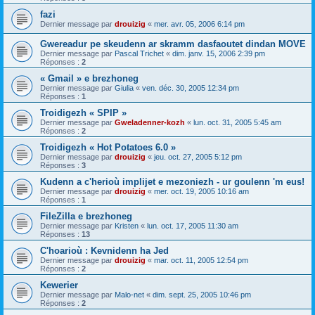
fazi
Dernier message par
drouizig
«
mer. avr. 05, 2006 6:14 pm
Gwereadur pe skeudenn ar skramm dasfaoutet dindan MOVE
Dernier message par
Pascal Trichet
«
dim. janv. 15, 2006 2:39 pm
Réponses :
2
« Gmail » e brezhoneg
Dernier message par
Giulia
«
ven. déc. 30, 2005 12:34 pm
Réponses :
1
Troidigezh « SPIP »
Dernier message par
Gweladenner-kozh
«
lun. oct. 31, 2005 5:45 am
Réponses :
2
Troidigezh « Hot Potatoes 6.0 »
Dernier message par
drouizig
«
jeu. oct. 27, 2005 5:12 pm
Réponses :
3
Kudenn a c'herioù implijet e mezoniezh - ur goulenn 'm eus!
Dernier message par
drouizig
«
mer. oct. 19, 2005 10:16 am
Réponses :
1
FileZilla e brezhoneg
Dernier message par
Kristen
«
lun. oct. 17, 2005 11:30 am
Réponses :
13
C'hoarioù : Kevnidenn ha Jed
Dernier message par
drouizig
«
mar. oct. 11, 2005 12:54 pm
Réponses :
2
Kewerier
Dernier message par
Malo-net
«
dim. sept. 25, 2005 10:46 pm
Réponses :
2