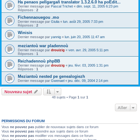
Ha penaos pellgargañ translator 1.3.2.6.0 ha poEdit...
Dernier message par
Pascal Trichet
«
dim. sept. 11, 2005 6:23 pm
Réponses :
2
Fichennaouegou .mo
Dernier message par
Giulia
«
lun. août 29, 2005 7:33 pm
Réponses :
2
Winisis
Dernier message par
yannig
«
lun. juin 20, 2005 11:47 am
meziantoù war pladennoù
Dernier message par
drouizig
«
ven. avr. 29, 2005 5:11 pm
Réponses :
1
Reizhadennoù phpBB
Dernier message par
drouizig
«
jeu. févr. 03, 2005 1:31 pm
Réponses :
1
Meziantoù nested pe genealogiezh
Dernier message par
Gwenael
«
jeu. déc. 09, 2004 2:14 pm
Nouveau sujet
48 sujets • Page
1
sur
1
Aller
PERMISSIONS DU FORUM
Vous
ne pouvez pas
publier de nouveaux sujets dans ce forum
Vous
ne pouvez pas
répondre aux sujets dans ce forum
Vous
ne pouvez pas
modifier vos messages dans ce forum
Vous
ne pouvez pas
supprimer vos messages dans ce forum