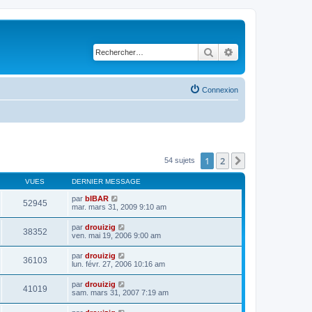
Rechercher
Recherche avancé
Connexion
1
2
Suivant
54 sujets
VUES
DERNIER MESSAGE
par
bIBAR
52945
mar. mars 31, 2009 9:10 am
par
drouizig
38352
ven. mai 19, 2006 9:00 am
par
drouizig
36103
lun. févr. 27, 2006 10:16 am
par
drouizig
41019
sam. mars 31, 2007 7:19 am