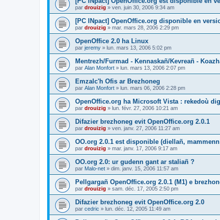
[PC INpact] OpenOffice.org est disponible en ve
par
drouizig
»
ven. juin 30, 2006 9:34 am
[PC INpact] OpenOffice.org disponible en versio
par
drouizig
»
mar. mars 28, 2006 2:29 pm
OpenOffice 2.0 ha Linux
par
jeremy
»
lun. mars 13, 2006 5:02 pm
Mentrezh/Furmad - Kennaskañ/Kevreañ - Koaz
par
Alan Monfort
»
lun. mars 13, 2006 2:07 pm
Emzalc'h Ofis ar Brezhoneg
par
Alan Monfort
»
lun. mars 06, 2006 2:28 pm
OpenOffice.org ha Microsoft Vista : rekedoù dig
par
drouizig
»
lun. févr. 27, 2006 10:21 am
Difazier brezhoneg evit OpenOffice.org 2.0.1
par
drouizig
»
ven. janv. 27, 2006 11:27 am
OO.org 2.0.1 est disponible (diellañ, mammenn
par
drouizig
»
mar. janv. 17, 2006 9:17 am
OO.org 2.0: ur gudenn gant ar staliañ ?
par
Malo-net
»
dim. janv. 15, 2006 11:57 am
Pellgargañ OpenOffice.org 2.0.1 (M1) e brezh
par
drouizig
»
sam. déc. 17, 2005 2:50 pm
Difazier brezhoneg evit OpenOffice.org 2.0
par
cedric
»
lun. déc. 12, 2005 11:49 am