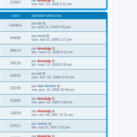
par
drouizig
37687
mer. févr. 01, 2006 5:21 pm
VUES
DERNIER MESSAGE
par
job
140903
lun. août 24, 2009 5:55 pm
par
envel
84836
sam. mai 23, 2009 1:27 pm
par
drouizig
89614
dim. mars 01, 2009 8:22 am
par
drouizig
34218
lun. mars 10, 2008 5:35 pm
par
job
42632
sam. févr. 02, 2008 10:43 pm
par
Alan Monfort
32198
mer. janv. 16, 2008 10:48 pm
par
drouizig
31895
mer. janv. 09, 2008 1:08 pm
par
drouizig
33829
ven. nov. 09, 2007 11:21 am
par
vinstor
33322
dim. mai 20, 2007 2:52 pm
par
drouizig