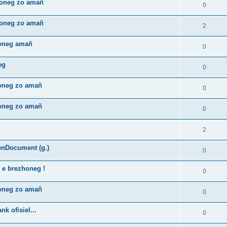
zhoneg zo amañ
0
zhoneg zo amañ
2
honeg amañ
0
eg
0
honeg zo amañ
0
honeg zo amañ
0
2
enDocument (g.)
0
 e brezhoneg !
0
honeg zo amañ
0
k ofisiel...
0