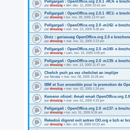
Pellgargañ : OpenOffice.org 2.0.1 -RC4- e bre
par
drouizig
»
dim. déc. 11, 2005 10:01 am
Pellgargañ : OpenOffice.org 2.0.1 -RC1- e bre
par
drouizig
»
lun. nov. 28, 2005 12:47 pm
Pellgargañ : OpenOffice.org 2.0 -m142- e brez
par
drouizig
»
mer. nov. 23, 2005 9:28 am
Diviz : geriaoueg OpenOffice.org 2.0 e brezhon
par
drouizig
»
mar. nov. 22, 2005 2:23 pm
Pellgargañ : OpenOffice.org 2.0 -m140- e brez
par
drouizig
»
sam. nov. 19, 2005 4:06 pm
Pellgargañ : OpenOffice.org 2.0 -m139- e brez
par
drouizig
»
dim. nov. 13, 2005 11:47 am
Cheñch yezh pa vez cheñchet an implijer
par
Nicolas
»
mar. nov. 08, 2005 10:28 am
IBM et Sun ensemble pour la promotion de Op
par
drouizig
»
mer. nov. 02, 2005 1:24 pm
Kemenn ofisiel: Amañ emañ OpenOffice.org 2.0
par
drouizig
»
mar. nov. 01, 2005 4:33 pm
Pellgargañ : OpenOffice.org 2.0 -m137- e brez
par
drouizig
»
lun. oct. 31, 2005 9:26 am
Rekedoù digoret evit aotren OO.org e bzh er bran
par
drouizig
»
dim. oct. 30, 2005 10:22 am