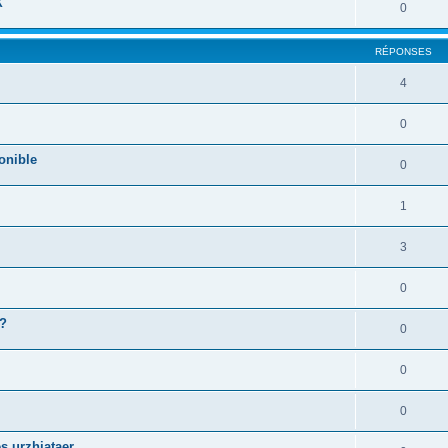
X
0
RÉPONSES
4
0
onible
0
1
3
0
 ?
0
0
0
s urzhiataer