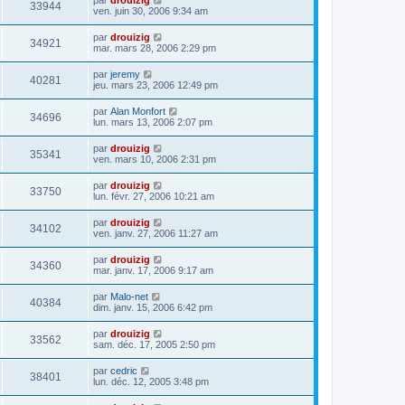
33944
ven. juin 30, 2006 9:34 am
par
drouizig
34921
mar. mars 28, 2006 2:29 pm
par
jeremy
40281
jeu. mars 23, 2006 12:49 pm
par
Alan Monfort
34696
lun. mars 13, 2006 2:07 pm
par
drouizig
35341
ven. mars 10, 2006 2:31 pm
par
drouizig
33750
lun. févr. 27, 2006 10:21 am
par
drouizig
34102
ven. janv. 27, 2006 11:27 am
par
drouizig
34360
mar. janv. 17, 2006 9:17 am
par
Malo-net
40384
dim. janv. 15, 2006 6:42 pm
par
drouizig
33562
sam. déc. 17, 2005 2:50 pm
par
cedric
38401
lun. déc. 12, 2005 3:48 pm