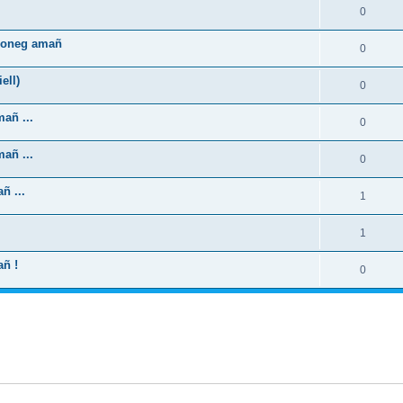
0
zhoneg amañ
0
ell)
0
añ ...
0
añ ...
0
ñ ...
1
1
añ !
0