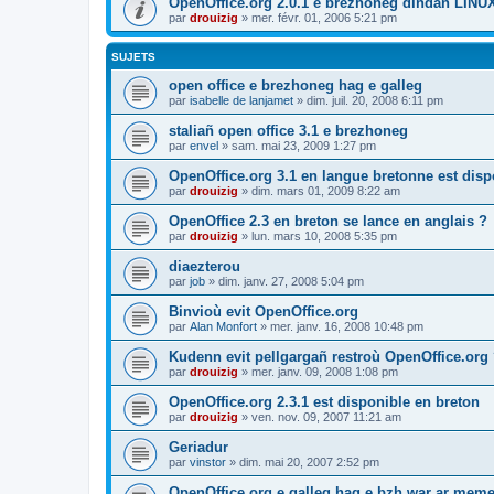
OpenOffice.org 2.0.1 e brezhoneg dindan LINU
par
drouizig
»
mer. févr. 01, 2006 5:21 pm
SUJETS
open office e brezhoneg hag e galleg
par
isabelle de lanjamet
»
dim. juil. 20, 2008 6:11 pm
staliañ open office 3.1 e brezhoneg
par
envel
»
sam. mai 23, 2009 1:27 pm
OpenOffice.org 3.1 en langue bretonne est disp
par
drouizig
»
dim. mars 01, 2009 8:22 am
OpenOffice 2.3 en breton se lance en anglais ?
par
drouizig
»
lun. mars 10, 2008 5:35 pm
diaezterou
par
job
»
dim. janv. 27, 2008 5:04 pm
Binvioù evit OpenOffice.org
par
Alan Monfort
»
mer. janv. 16, 2008 10:48 pm
Kudenn evit pellgargañ restroù OpenOffice.org
par
drouizig
»
mer. janv. 09, 2008 1:08 pm
OpenOffice.org 2.3.1 est disponible en breton
par
drouizig
»
ven. nov. 09, 2007 11:21 am
Geriadur
par
vinstor
»
dim. mai 20, 2007 2:52 pm
OpenOffice.org e galleg hag e bzh war ar meme