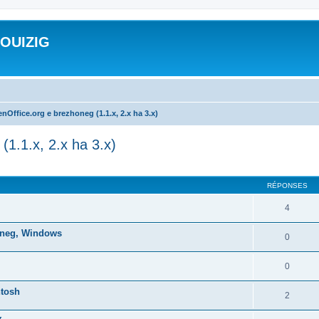
ROUIZIG
nOffice.org e brezhoneg (1.1.x, 2.x ha 3.x)
(1.1.x, 2.x ha 3.x)
cher
cherche avancée
RÉPONSES
4
honeg, Windows
0
0
ntosh
2