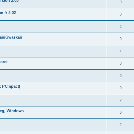
rsion 2.03
0
n fr 2.02
0
2
hañ/Gwaskañ
0
1
oret
0
0
: PCInpact)
0
2
oneg, Windows
0
2