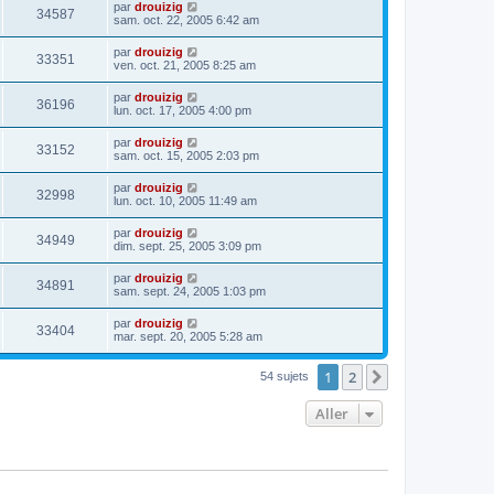
par
drouizig
34587
sam. oct. 22, 2005 6:42 am
par
drouizig
33351
ven. oct. 21, 2005 8:25 am
par
drouizig
36196
lun. oct. 17, 2005 4:00 pm
par
drouizig
33152
sam. oct. 15, 2005 2:03 pm
par
drouizig
32998
lun. oct. 10, 2005 11:49 am
par
drouizig
34949
dim. sept. 25, 2005 3:09 pm
par
drouizig
34891
sam. sept. 24, 2005 1:03 pm
par
drouizig
33404
mar. sept. 20, 2005 5:28 am
1
2
Suivant
54 sujets
Aller