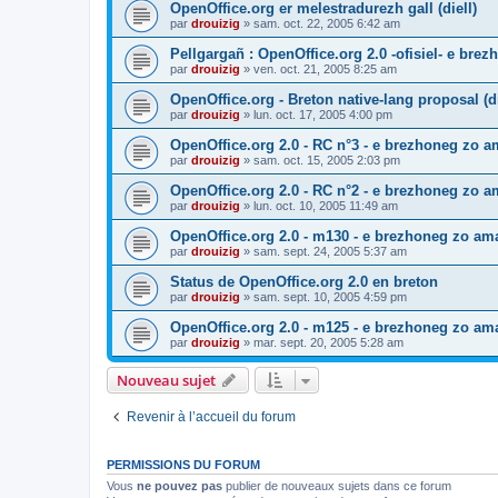
OpenOffice.org er melestradurezh gall (diell)
par
drouizig
»
sam. oct. 22, 2005 6:42 am
Pellgargañ : OpenOffice.org 2.0 -ofisiel- e bre
par
drouizig
»
ven. oct. 21, 2005 8:25 am
OpenOffice.org - Breton native-lang proposal (di
par
drouizig
»
lun. oct. 17, 2005 4:00 pm
OpenOffice.org 2.0 - RC n°3 - e brezhoneg zo am
par
drouizig
»
sam. oct. 15, 2005 2:03 pm
OpenOffice.org 2.0 - RC n°2 - e brezhoneg zo am
par
drouizig
»
lun. oct. 10, 2005 11:49 am
OpenOffice.org 2.0 - m130 - e brezhoneg zo ama
par
drouizig
»
sam. sept. 24, 2005 5:37 am
Status de OpenOffice.org 2.0 en breton
par
drouizig
»
sam. sept. 10, 2005 4:59 pm
OpenOffice.org 2.0 - m125 - e brezhoneg zo am
par
drouizig
»
mar. sept. 20, 2005 5:28 am
Nouveau sujet
Revenir à l’accueil du forum
PERMISSIONS DU FORUM
Vous
ne pouvez pas
publier de nouveaux sujets dans ce forum