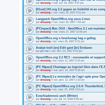
par
drouizig
»
mar. avr. 03, 2007 4:07 pm
[01net] OO.org 2.2 gagne en lisibilité et en comp
par
drouizig
»
ven. mars 30, 2007 8:31 pm
Langpack OpenOffice.org sous Linux
par
drouizig
»
ven. mars 30, 2007 7:03 am
[PCinpact] Mac OSX : NeoOffice 2.1 est mainten
par
drouizig
»
mar. mars 27, 2007 12:06 pm
OpenOffice.org e brezhoneg hag e galleg
par
drouizig
»
lun. mars 26, 2007 5:31 pm
Arabat treiñ [en] Edit gant [br] Embann
par
jañ-mai
»
ven. févr. 23, 2007 6:41 pm
OpenOffice.org 2.2 RC3 : nouveautés et support
par
drouizig
»
lun. mars 12, 2007 5:42 pm
[PC INpact] Chantage au logiciel libre dans l'E.
par
drouizig
»
mar. janv. 16, 2007 8:28 am
[PC INpact] Le ministère de l'agri opte pour Op
par
drouizig
»
ven. janv. 12, 2007 2:10 pm
[PC INpact] OpenOffice.org 2.0.4: Thunderbird, 
par
drouizig
»
lun. sept. 25, 2006 3:53 pm
Evezhiadennoù yezh (Writer)
par
drouizig
»
ven. juil. 14, 2006 8:09 am