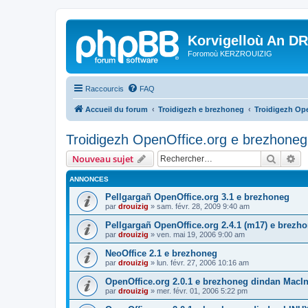
Korvigelloù An D
Foromoù KERZROUIZIG
Raccourcis
FAQ
Accueil du forum
Troidigezh e brezhoneg
Troidigezh Ope
Troidigezh OpenOffice.org e brezhoneg 
Recher
Re
Nouveau sujet
ANNONCES
Pellgargañ OpenOffice.org 3.1 e brezhoneg
par
drouizig
»
sam. févr. 28, 2009 9:40 am
Pellgargañ OpenOffice.org 2.4.1 (m17) e brez
par
drouizig
»
ven. mai 19, 2006 9:00 am
NeoOffice 2.1 e brezhoneg
par
drouizig
»
lun. févr. 27, 2006 10:16 am
OpenOffice.org 2.0.1 e brezhoneg dindan MacI
par
drouizig
»
mer. févr. 01, 2006 5:22 pm