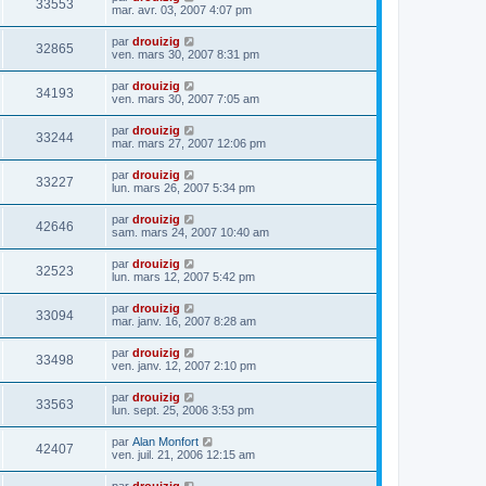
33553
mar. avr. 03, 2007 4:07 pm
par
drouizig
32865
ven. mars 30, 2007 8:31 pm
par
drouizig
34193
ven. mars 30, 2007 7:05 am
par
drouizig
33244
mar. mars 27, 2007 12:06 pm
par
drouizig
33227
lun. mars 26, 2007 5:34 pm
par
drouizig
42646
sam. mars 24, 2007 10:40 am
par
drouizig
32523
lun. mars 12, 2007 5:42 pm
par
drouizig
33094
mar. janv. 16, 2007 8:28 am
par
drouizig
33498
ven. janv. 12, 2007 2:10 pm
par
drouizig
33563
lun. sept. 25, 2006 3:53 pm
par
Alan Monfort
42407
ven. juil. 21, 2006 12:15 am
par
drouizig