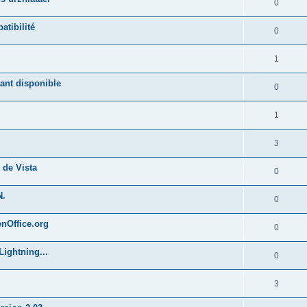
0
atibilité
0
1
ant disponible
0
1
3
 de Vista
0
N.
0
enOffice.org
0
Lightning...
0
3