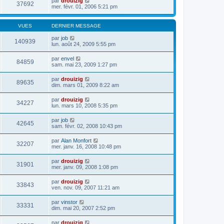
par
drouizig
37692
mer. févr. 01, 2006 5:21 pm
VUES
DERNIER MESSAGE
par
job
140939
lun. août 24, 2009 5:55 pm
par
envel
84859
sam. mai 23, 2009 1:27 pm
par
drouizig
89635
dim. mars 01, 2009 8:22 am
par
drouizig
34227
lun. mars 10, 2008 5:35 pm
par
job
42645
sam. févr. 02, 2008 10:43 pm
par
Alan Monfort
32207
mer. janv. 16, 2008 10:48 pm
par
drouizig
31901
mer. janv. 09, 2008 1:08 pm
par
drouizig
33843
ven. nov. 09, 2007 11:21 am
par
vinstor
33331
dim. mai 20, 2007 2:52 pm
par
drouizig