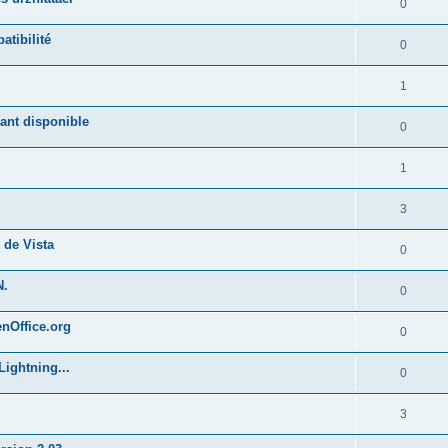
0
atibilité
0
1
ant disponible
0
1
3
 de Vista
0
N.
0
enOffice.org
0
Lightning...
0
3