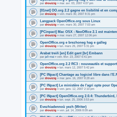
par
drouizig
»
mar. avr. 03, 2007 4:07 pm
[01net] OO.org 2.2 gagne en lisibilité et en comp
par
drouizig
»
ven. mars 30, 2007 8:31 pm
Langpack OpenOffice.org sous Linux
par
drouizig
»
ven. mars 30, 2007 7:03 am
[PCinpact] Mac OSX : NeoOffice 2.1 est mainten
par
drouizig
»
mar. mars 27, 2007 12:06 pm
OpenOffice.org e brezhoneg hag e galleg
par
drouizig
»
lun. mars 26, 2007 5:31 pm
Arabat treiñ [en] Edit gant [br] Embann
par
jañ-mai
»
ven. févr. 23, 2007 6:41 pm
OpenOffice.org 2.2 RC3 : nouveautés et support
par
drouizig
»
lun. mars 12, 2007 5:42 pm
[PC INpact] Chantage au logiciel libre dans l'E.
par
drouizig
»
mar. janv. 16, 2007 8:28 am
[PC INpact] Le ministère de l'agri opte pour Op
par
drouizig
»
ven. janv. 12, 2007 2:10 pm
[PC INpact] OpenOffice.org 2.0.4: Thunderbird, 
par
drouizig
»
lun. sept. 25, 2006 3:53 pm
Evezhiadennoù yezh (Writer)
par
drouizig
»
ven. juil. 14, 2006 8:09 am