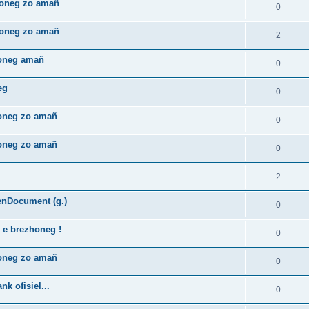
zhoneg zo amañ
0
zhoneg zo amañ
2
honeg amañ
0
eg
0
honeg zo amañ
0
honeg zo amañ
0
2
enDocument (g.)
0
 e brezhoneg !
0
honeg zo amañ
0
k ofisiel...
0