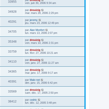
33955
ven. juin 30, 2006 9:34 am
par
drouizig
34928
mar. mars 28, 2006 2:29 pm
par
jeremy
40291
jeu. mars 23, 2006 12:49 pm
par
Alan Monfort
34705
lun. mars 13, 2006 2:07 pm
par
drouizig
35348
ven. mars 10, 2006 2:31 pm
par
drouizig
33759
lun. févr. 27, 2006 10:21 am
par
drouizig
34110
ven. janv. 27, 2006 11:27 am
par
drouizig
34365
mar. janv. 17, 2006 9:17 am
par
Malo-net
40391
dim. janv. 15, 2006 6:42 pm
par
drouizig
33569
sam. déc. 17, 2005 2:50 pm
par
cedric
38412
lun. déc. 12, 2005 3:48 pm