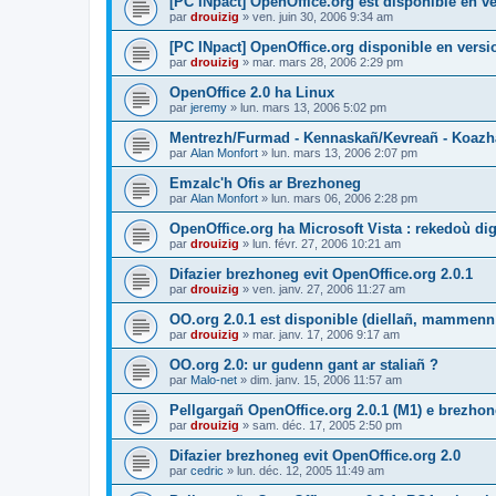
[PC INpact] OpenOffice.org est disponible en ve
par
drouizig
»
ven. juin 30, 2006 9:34 am
[PC INpact] OpenOffice.org disponible en versio
par
drouizig
»
mar. mars 28, 2006 2:29 pm
OpenOffice 2.0 ha Linux
par
jeremy
»
lun. mars 13, 2006 5:02 pm
Mentrezh/Furmad - Kennaskañ/Kevreañ - Koaz
par
Alan Monfort
»
lun. mars 13, 2006 2:07 pm
Emzalc'h Ofis ar Brezhoneg
par
Alan Monfort
»
lun. mars 06, 2006 2:28 pm
OpenOffice.org ha Microsoft Vista : rekedoù dig
par
drouizig
»
lun. févr. 27, 2006 10:21 am
Difazier brezhoneg evit OpenOffice.org 2.0.1
par
drouizig
»
ven. janv. 27, 2006 11:27 am
OO.org 2.0.1 est disponible (diellañ, mammenn
par
drouizig
»
mar. janv. 17, 2006 9:17 am
OO.org 2.0: ur gudenn gant ar staliañ ?
par
Malo-net
»
dim. janv. 15, 2006 11:57 am
Pellgargañ OpenOffice.org 2.0.1 (M1) e brezh
par
drouizig
»
sam. déc. 17, 2005 2:50 pm
Difazier brezhoneg evit OpenOffice.org 2.0
par
cedric
»
lun. déc. 12, 2005 11:49 am