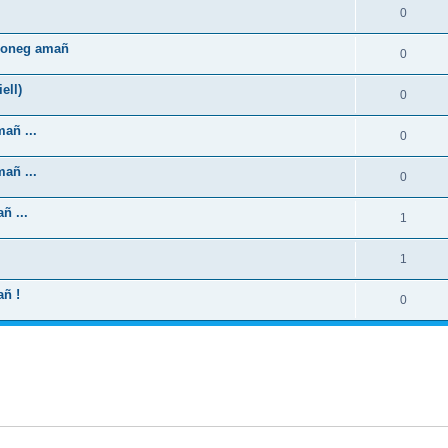
0
zhoneg amañ
0
ell)
0
añ ...
0
añ ...
0
ñ ...
1
1
añ !
0