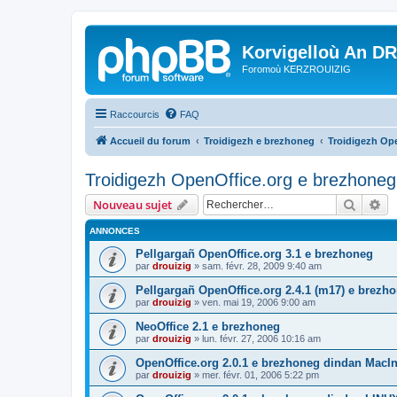
Korvigelloù An D
Foromoù KERZROUIZIG
Raccourcis
FAQ
Accueil du forum
Troidigezh e brezhoneg
Troidigezh Ope
Troidigezh OpenOffice.org e brezhoneg 
Recher
Re
Nouveau sujet
ANNONCES
Pellgargañ OpenOffice.org 3.1 e brezhoneg
par
drouizig
»
sam. févr. 28, 2009 9:40 am
Pellgargañ OpenOffice.org 2.4.1 (m17) e brez
par
drouizig
»
ven. mai 19, 2006 9:00 am
NeoOffice 2.1 e brezhoneg
par
drouizig
»
lun. févr. 27, 2006 10:16 am
OpenOffice.org 2.0.1 e brezhoneg dindan MacI
par
drouizig
»
mer. févr. 01, 2006 5:22 pm