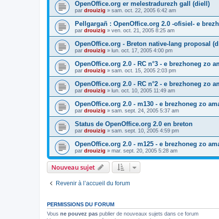
OpenOffice.org er melestradurezh gall (diell)
par
drouizig
»
sam. oct. 22, 2005 6:42 am
Pellgargañ : OpenOffice.org 2.0 -ofisiel- e bre
par
drouizig
»
ven. oct. 21, 2005 8:25 am
OpenOffice.org - Breton native-lang proposal (di
par
drouizig
»
lun. oct. 17, 2005 4:00 pm
OpenOffice.org 2.0 - RC n°3 - e brezhoneg zo am
par
drouizig
»
sam. oct. 15, 2005 2:03 pm
OpenOffice.org 2.0 - RC n°2 - e brezhoneg zo am
par
drouizig
»
lun. oct. 10, 2005 11:49 am
OpenOffice.org 2.0 - m130 - e brezhoneg zo ama
par
drouizig
»
sam. sept. 24, 2005 5:37 am
Status de OpenOffice.org 2.0 en breton
par
drouizig
»
sam. sept. 10, 2005 4:59 pm
OpenOffice.org 2.0 - m125 - e brezhoneg zo am
par
drouizig
»
mar. sept. 20, 2005 5:28 am
Nouveau sujet
Revenir à l’accueil du forum
PERMISSIONS DU FORUM
Vous
ne pouvez pas
publier de nouveaux sujets dans ce forum