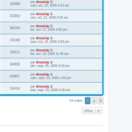
par
drouizig
34596
sam. oct. 22, 2005 6:42 am
par
drouizig
33362
ven. oct. 21, 2005 8:25 am
par
drouizig
36200
lun. oct. 17, 2005 4:00 pm
par
drouizig
33160
sam. oct. 15, 2005 2:03 pm
par
drouizig
33011
lun. oct. 10, 2005 11:49 am
par
drouizig
34958
dim. sept. 25, 2005 3:09 pm
par
drouizig
34907
sam. sept. 24, 2005 1:03 pm
par
drouizig
33414
mar. sept. 20, 2005 5:28 am
1
2
Suivant
54 sujets
Aller