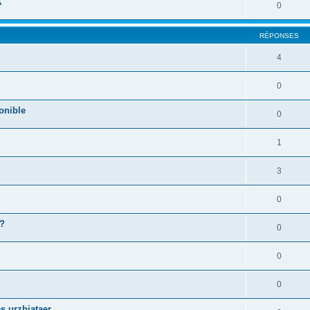
X
0
RÉPONSES
4
0
onible
0
1
3
0
 ?
0
0
0
s urzhiataer