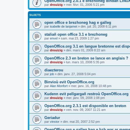
OpenOffice.org 2.0.1 e brezhoneg dindan LINU
par
drouizig
»
mer. févr. 01, 2006 5:21 pm
SUJETS
open office e brezhoneg hag e galleg
par
isabelle de lanjamet
»
dim. juil. 20, 2008 6:11 pm
staliañ open office 3.1 e brezhoneg
par
envel
»
sam. mai 23, 2009 1:27 pm
OpenOffice.org 3.1 en langue bretonne est disp
par
drouizig
»
dim. mars 01, 2009 8:22 am
OpenOffice 2.3 en breton se lance en anglais ?
par
drouizig
»
lun. mars 10, 2008 5:35 pm
diaezterou
par
job
»
dim. janv. 27, 2008 5:04 pm
Binvioù evit OpenOffice.org
par
Alan Monfort
»
mer. janv. 16, 2008 10:48 pm
Kudenn evit pellgargañ restroù OpenOffice.org
par
drouizig
»
mer. janv. 09, 2008 1:08 pm
OpenOffice.org 2.3.1 est disponible en breton
par
drouizig
»
ven. nov. 09, 2007 11:21 am
Geriadur
par
vinstor
»
dim. mai 20, 2007 2:52 pm
OpenOffice.org e galleg hag e bzh war ar meme