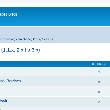
ROUIZIG
nOffice.org e brezhoneg (1.1.x, 2.x ha 3.x)
(1.1.x, 2.x ha 3.x)
cher
cherche avancée
RÉPONSES
4
honeg, Windows
0
0
ntosh
2