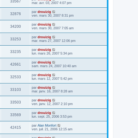
33567
mar. avr. 03, 2007 4:07 pm
par
drouizig
32876
ven. mars 30, 2007 8:31 pm
par
drouizig
34200
ven. mars 30, 2007 7:05 am
par
drouizig
33253
mar. mars 27, 2007 12:06 pm
par
drouizig
33235
lun. mars 26, 2007 5:34 pm
par
drouizig
42661
sam. mars 24, 2007 10:40 am
par
drouizig
32533
lun. mars 12, 2007 5:42 pm
par
drouizig
33103
mar. janv. 16, 2007 8:28 am
par
drouizig
33503
ven. janv. 12, 2007 2:10 pm
par
drouizig
33569
lun. sept. 25, 2006 3:53 pm
par
Alan Monfort
42415
ven. juil. 21, 2006 12:15 am
par
drouizig