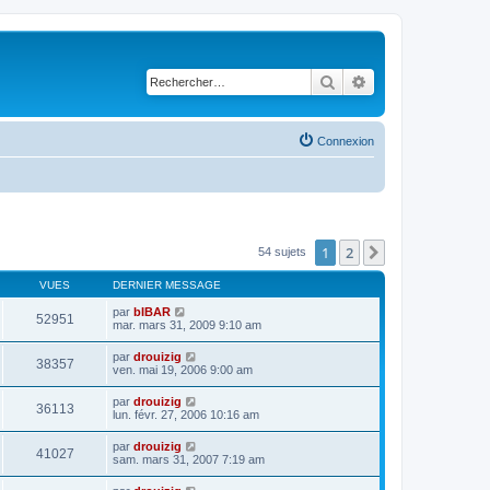
Rechercher
Recherche avancé
Connexion
1
2
Suivant
54 sujets
VUES
DERNIER MESSAGE
par
bIBAR
52951
mar. mars 31, 2009 9:10 am
par
drouizig
38357
ven. mai 19, 2006 9:00 am
par
drouizig
36113
lun. févr. 27, 2006 10:16 am
par
drouizig
41027
sam. mars 31, 2007 7:19 am