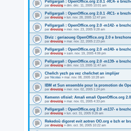
Pellgargañ : OpenOffice.org 2.0.1 -RC4- e bre
par
drouizig
»
dim. déc. 11, 2005 10:01 am
Pellgargañ : OpenOffice.org 2.0.1 -RC1- e bre
par
drouizig
»
lun. nov. 28, 2005 12:47 pm
Pellgargañ : OpenOffice.org 2.0 -m142- e brez
par
drouizig
»
mer. nov. 23, 2005 9:28 am
Diviz : geriaoueg OpenOffice.org 2.0 e brezhon
par
drouizig
»
mar. nov. 22, 2005 2:23 pm
Pellgargañ : OpenOffice.org 2.0 -m140- e brez
par
drouizig
»
sam. nov. 19, 2005 4:06 pm
Pellgargañ : OpenOffice.org 2.0 -m139- e brez
par
drouizig
»
dim. nov. 13, 2005 11:47 am
Cheñch yezh pa vez cheñchet an implijer
par
Nicolas
»
mar. nov. 08, 2005 10:28 am
IBM et Sun ensemble pour la promotion de Op
par
drouizig
»
mer. nov. 02, 2005 1:24 pm
Kemenn ofisiel: Amañ emañ OpenOffice.org 2.0
par
drouizig
»
mar. nov. 01, 2005 4:33 pm
Pellgargañ : OpenOffice.org 2.0 -m137- e brez
par
drouizig
»
lun. oct. 31, 2005 9:26 am
Rekedoù digoret evit aotren OO.org e bzh er bran
par
drouizig
»
dim. oct. 30, 2005 10:22 am