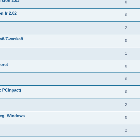
rsion 2.03
0
n fr 2.02
0
2
hañ/Gwaskañ
0
1
oret
0
0
: PCInpact)
0
2
oneg, Windows
0
2