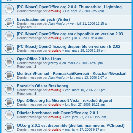
[PC INpact] OpenOffice.org 2.0.4: Thunderbird, Lightning...
Dernier message par
drouizig
«
lun. sept. 25, 2006 3:53 pm
Evezhiadennoù yezh (Writer)
Dernier message par
Alan Monfort
«
ven. juil. 21, 2006 12:15 am
Réponses :
3
[PC INpact] OpenOffice.org est disponible en version 2.03
Dernier message par
drouizig
«
ven. juin 30, 2006 9:34 am
[PC INpact] OpenOffice.org disponible en version fr 2.02
Dernier message par
drouizig
«
mar. mars 28, 2006 2:29 pm
OpenOffice 2.0 ha Linux
Dernier message par
jeremy
«
jeu. mars 23, 2006 12:49 pm
Réponses :
2
Mentrezh/Furmad - Kennaskañ/Kevreañ - Koazhañ/Gwaskañ
Dernier message par
Alan Monfort
«
lun. mars 13, 2006 2:07 pm
Emzalc'h Ofis ar Brezhoneg
Dernier message par
drouizig
«
ven. mars 10, 2006 2:31 pm
Réponses :
1
OpenOffice.org ha Microsoft Vista : rekedoù digoret
Dernier message par
drouizig
«
lun. févr. 27, 2006 10:21 am
Difazier brezhoneg evit OpenOffice.org 2.0.1
Dernier message par
drouizig
«
ven. janv. 27, 2006 11:27 am
OO.org 2.0.1 est disponible (diellañ, mammenn: PCInpact)
Dernier message par
drouizig
«
mar. janv. 17, 2006 9:17 am