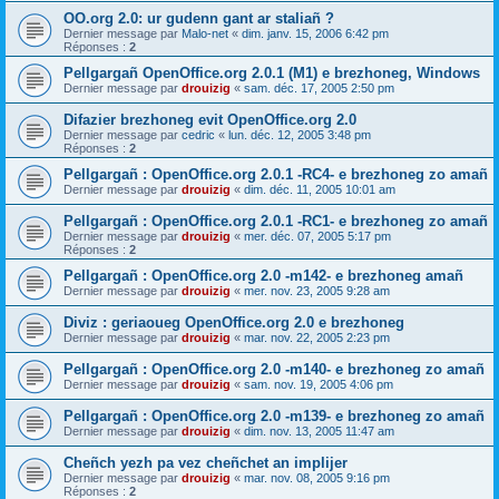
OO.org 2.0: ur gudenn gant ar staliañ ?
Dernier message par
Malo-net
«
dim. janv. 15, 2006 6:42 pm
Réponses :
2
Pellgargañ OpenOffice.org 2.0.1 (M1) e brezhoneg, Windows
Dernier message par
drouizig
«
sam. déc. 17, 2005 2:50 pm
Difazier brezhoneg evit OpenOffice.org 2.0
Dernier message par
cedric
«
lun. déc. 12, 2005 3:48 pm
Réponses :
2
Pellgargañ : OpenOffice.org 2.0.1 -RC4- e brezhoneg zo amañ
Dernier message par
drouizig
«
dim. déc. 11, 2005 10:01 am
Pellgargañ : OpenOffice.org 2.0.1 -RC1- e brezhoneg zo amañ
Dernier message par
drouizig
«
mer. déc. 07, 2005 5:17 pm
Réponses :
2
Pellgargañ : OpenOffice.org 2.0 -m142- e brezhoneg amañ
Dernier message par
drouizig
«
mer. nov. 23, 2005 9:28 am
Diviz : geriaoueg OpenOffice.org 2.0 e brezhoneg
Dernier message par
drouizig
«
mar. nov. 22, 2005 2:23 pm
Pellgargañ : OpenOffice.org 2.0 -m140- e brezhoneg zo amañ
Dernier message par
drouizig
«
sam. nov. 19, 2005 4:06 pm
Pellgargañ : OpenOffice.org 2.0 -m139- e brezhoneg zo amañ
Dernier message par
drouizig
«
dim. nov. 13, 2005 11:47 am
Cheñch yezh pa vez cheñchet an implijer
Dernier message par
drouizig
«
mar. nov. 08, 2005 9:16 pm
Réponses :
2