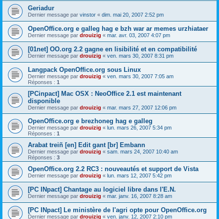
Geriadur
Dernier message par
vinstor
«
dim. mai 20, 2007 2:52 pm
OpenOffice.org e galleg hag e bzh war ar memes urzhiataer
Dernier message par
drouizig
«
mar. avr. 03, 2007 4:07 pm
[01net] OO.org 2.2 gagne en lisibilité et en compatibilité
Dernier message par
drouizig
«
ven. mars 30, 2007 8:31 pm
Langpack OpenOffice.org sous Linux
Dernier message par
drouizig
«
ven. mars 30, 2007 7:05 am
Réponses :
1
[PCinpact] Mac OSX : NeoOffice 2.1 est maintenant
disponible
Dernier message par
drouizig
«
mar. mars 27, 2007 12:06 pm
OpenOffice.org e brezhoneg hag e galleg
Dernier message par
drouizig
«
lun. mars 26, 2007 5:34 pm
Réponses :
1
Arabat treiñ [en] Edit gant [br] Embann
Dernier message par
drouizig
«
sam. mars 24, 2007 10:40 am
Réponses :
3
OpenOffice.org 2.2 RC3 : nouveautés et support de Vista
Dernier message par
drouizig
«
lun. mars 12, 2007 5:42 pm
[PC INpact] Chantage au logiciel libre dans l'E.N.
Dernier message par
drouizig
«
mar. janv. 16, 2007 8:28 am
[PC INpact] Le ministère de l'agri opte pour OpenOffice.org
Dernier message par
drouizig
«
ven. janv. 12, 2007 2:10 pm