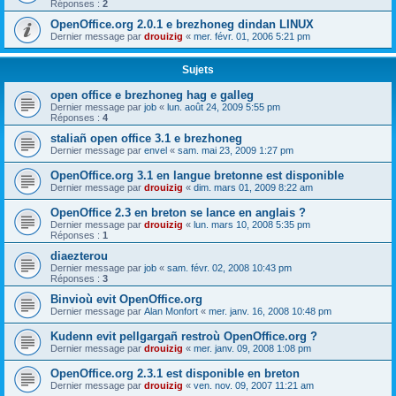
Réponses :
2
OpenOffice.org 2.0.1 e brezhoneg dindan LINUX
Dernier message par
drouizig
«
mer. févr. 01, 2006 5:21 pm
Sujets
open office e brezhoneg hag e galleg
Dernier message par
job
«
lun. août 24, 2009 5:55 pm
Réponses :
4
staliañ open office 3.1 e brezhoneg
Dernier message par
envel
«
sam. mai 23, 2009 1:27 pm
OpenOffice.org 3.1 en langue bretonne est disponible
Dernier message par
drouizig
«
dim. mars 01, 2009 8:22 am
OpenOffice 2.3 en breton se lance en anglais ?
Dernier message par
drouizig
«
lun. mars 10, 2008 5:35 pm
Réponses :
1
diaezterou
Dernier message par
job
«
sam. févr. 02, 2008 10:43 pm
Réponses :
3
Binvioù evit OpenOffice.org
Dernier message par
Alan Monfort
«
mer. janv. 16, 2008 10:48 pm
Kudenn evit pellgargañ restroù OpenOffice.org ?
Dernier message par
drouizig
«
mer. janv. 09, 2008 1:08 pm
OpenOffice.org 2.3.1 est disponible en breton
Dernier message par
drouizig
«
ven. nov. 09, 2007 11:21 am