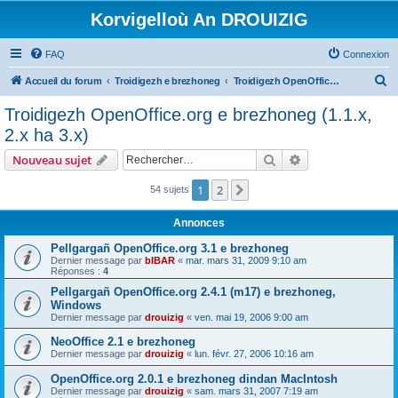
Korvigelloù An DROUIZIG
FAQ
Connexion
R
Accueil du forum
Troidigezh e brezhoneg
Troidigezh OpenOffice.org e brezhoneg (1.1.x, 2.x ha 3.x)
e
Troidigezh OpenOffice.org e brezhoneg (1.1.x,
c
2.x ha 3.x)
h
Rechercher
Recherche avanc
Nouveau sujet
e
r
1
2
Suivant
54 sujets
c
Annonces
h
Pellgargañ OpenOffice.org 3.1 e brezhoneg
e
Dernier message par
bIBAR
«
mar. mars 31, 2009 9:10 am
Réponses :
4
r
Pellgargañ OpenOffice.org 2.4.1 (m17) e brezhoneg,
Windows
Dernier message par
drouizig
«
ven. mai 19, 2006 9:00 am
NeoOffice 2.1 e brezhoneg
Dernier message par
drouizig
«
lun. févr. 27, 2006 10:16 am
OpenOffice.org 2.0.1 e brezhoneg dindan MacIntosh
Dernier message par
drouizig
«
sam. mars 31, 2007 7:19 am