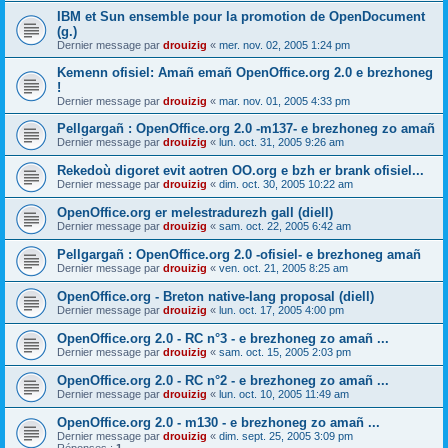
IBM et Sun ensemble pour la promotion de OpenDocument
(g.)
Dernier message par
drouizig
«
mer. nov. 02, 2005 1:24 pm
Kemenn ofisiel: Amañ emañ OpenOffice.org 2.0 e brezhoneg
!
Dernier message par
drouizig
«
mar. nov. 01, 2005 4:33 pm
Pellgargañ : OpenOffice.org 2.0 -m137- e brezhoneg zo amañ
Dernier message par
drouizig
«
lun. oct. 31, 2005 9:26 am
Rekedoù digoret evit aotren OO.org e bzh er brank ofisiel...
Dernier message par
drouizig
«
dim. oct. 30, 2005 10:22 am
OpenOffice.org er melestradurezh gall (diell)
Dernier message par
drouizig
«
sam. oct. 22, 2005 6:42 am
Pellgargañ : OpenOffice.org 2.0 -ofisiel- e brezhoneg amañ
Dernier message par
drouizig
«
ven. oct. 21, 2005 8:25 am
OpenOffice.org - Breton native-lang proposal (diell)
Dernier message par
drouizig
«
lun. oct. 17, 2005 4:00 pm
OpenOffice.org 2.0 - RC n°3 - e brezhoneg zo amañ ...
Dernier message par
drouizig
«
sam. oct. 15, 2005 2:03 pm
OpenOffice.org 2.0 - RC n°2 - e brezhoneg zo amañ ...
Dernier message par
drouizig
«
lun. oct. 10, 2005 11:49 am
OpenOffice.org 2.0 - m130 - e brezhoneg zo amañ ...
Dernier message par
drouizig
«
dim. sept. 25, 2005 3:09 pm