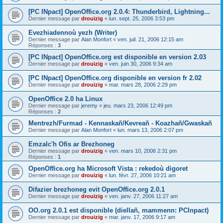
[PC INpact] OpenOffice.org 2.0.4: Thunderbird, Lightning...
Dernier message par
drouizig
«
lun. sept. 25, 2006 3:53 pm
Evezhiadennoù yezh (Writer)
Dernier message par
Alan Monfort
«
ven. juil. 21, 2006 12:15 am
Réponses :
3
[PC INpact] OpenOffice.org est disponible en version 2.03
Dernier message par
drouizig
«
ven. juin 30, 2006 9:34 am
[PC INpact] OpenOffice.org disponible en version fr 2.02
Dernier message par
drouizig
«
mar. mars 28, 2006 2:29 pm
OpenOffice 2.0 ha Linux
Dernier message par
jeremy
«
jeu. mars 23, 2006 12:49 pm
Réponses :
2
Mentrezh/Furmad - Kennaskañ/Kevreañ - Koazhañ/Gwaskañ
Dernier message par
Alan Monfort
«
lun. mars 13, 2006 2:07 pm
Emzalc'h Ofis ar Brezhoneg
Dernier message par
drouizig
«
ven. mars 10, 2006 2:31 pm
Réponses :
1
OpenOffice.org ha Microsoft Vista : rekedoù digoret
Dernier message par
drouizig
«
lun. févr. 27, 2006 10:21 am
Difazier brezhoneg evit OpenOffice.org 2.0.1
Dernier message par
drouizig
«
ven. janv. 27, 2006 11:27 am
OO.org 2.0.1 est disponible (diellañ, mammenn: PCInpact)
Dernier message par
drouizig
«
mar. janv. 17, 2006 9:17 am