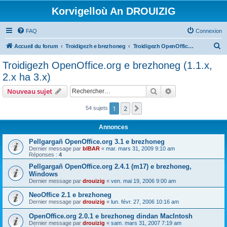
Korvigelloù An DROUIZIG
FAQ
Connexion
R
Accueil du forum
Troidigezh e brezhoneg
Troidigezh OpenOffice.org e brezhoneg (1.1.x, 2.x ha 3.x)
e
Troidigezh OpenOffice.org e brezhoneg (1.1.x,
c
2.x ha 3.x)
h
Rechercher
Recherche avanc
Nouveau sujet
e
r
1
2
Suivant
54 sujets
c
Annonces
h
Pellgargañ OpenOffice.org 3.1 e brezhoneg
e
Dernier message par
bIBAR
«
mar. mars 31, 2009 9:10 am
Réponses :
4
r
Pellgargañ OpenOffice.org 2.4.1 (m17) e brezhoneg,
Windows
Dernier message par
drouizig
«
ven. mai 19, 2006 9:00 am
NeoOffice 2.1 e brezhoneg
Dernier message par
drouizig
«
lun. févr. 27, 2006 10:16 am
OpenOffice.org 2.0.1 e brezhoneg dindan MacIntosh
Dernier message par
drouizig
«
sam. mars 31, 2007 7:19 am