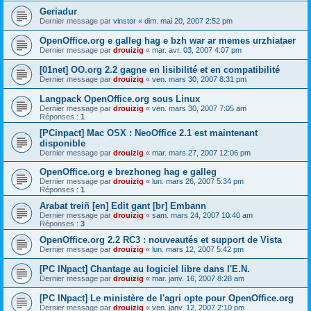
Geriadur
Dernier message par
vinstor
«
dim. mai 20, 2007 2:52 pm
OpenOffice.org e galleg hag e bzh war ar memes urzhiataer
Dernier message par
drouizig
«
mar. avr. 03, 2007 4:07 pm
[01net] OO.org 2.2 gagne en lisibilité et en compatibilité
Dernier message par
drouizig
«
ven. mars 30, 2007 8:31 pm
Langpack OpenOffice.org sous Linux
Dernier message par
drouizig
«
ven. mars 30, 2007 7:05 am
Réponses :
1
[PCinpact] Mac OSX : NeoOffice 2.1 est maintenant
disponible
Dernier message par
drouizig
«
mar. mars 27, 2007 12:06 pm
OpenOffice.org e brezhoneg hag e galleg
Dernier message par
drouizig
«
lun. mars 26, 2007 5:34 pm
Réponses :
1
Arabat treiñ [en] Edit gant [br] Embann
Dernier message par
drouizig
«
sam. mars 24, 2007 10:40 am
Réponses :
3
OpenOffice.org 2.2 RC3 : nouveautés et support de Vista
Dernier message par
drouizig
«
lun. mars 12, 2007 5:42 pm
[PC INpact] Chantage au logiciel libre dans l'E.N.
Dernier message par
drouizig
«
mar. janv. 16, 2007 8:28 am
[PC INpact] Le ministère de l'agri opte pour OpenOffice.org
Dernier message par
drouizig
«
ven. janv. 12, 2007 2:10 pm