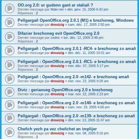
OO.org 2.0: ur gudenn gant ar staliañ ?
Dernier message par
Malo-net
«
dim. janv. 15, 2006 6:42 pm
Réponses :
2
Pellgargañ OpenOffice.org 2.0.1 (M1) e brezhoneg, Windows
Dernier message par
drouizig
«
sam. déc. 17, 2005 2:50 pm
Difazier brezhoneg evit OpenOffice.org 2.0
Dernier message par
cedric
«
lun. déc. 12, 2005 3:48 pm
Réponses :
2
Pellgargañ : OpenOffice.org 2.0.1 -RC4- e brezhoneg zo amañ
Dernier message par
drouizig
«
dim. déc. 11, 2005 10:01 am
Pellgargañ : OpenOffice.org 2.0.1 -RC1- e brezhoneg zo amañ
Dernier message par
drouizig
«
mer. déc. 07, 2005 5:17 pm
Réponses :
2
Pellgargañ : OpenOffice.org 2.0 -m142- e brezhoneg amañ
Dernier message par
drouizig
«
mer. nov. 23, 2005 9:28 am
Diviz : geriaoueg OpenOffice.org 2.0 e brezhoneg
Dernier message par
drouizig
«
mar. nov. 22, 2005 2:23 pm
Pellgargañ : OpenOffice.org 2.0 -m140- e brezhoneg zo amañ
Dernier message par
drouizig
«
sam. nov. 19, 2005 4:06 pm
Pellgargañ : OpenOffice.org 2.0 -m139- e brezhoneg zo amañ
Dernier message par
drouizig
«
dim. nov. 13, 2005 11:47 am
Cheñch yezh pa vez cheñchet an implijer
Dernier message par
drouizig
«
mar. nov. 08, 2005 9:16 pm
Réponses :
2