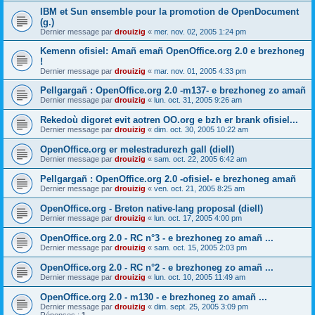
IBM et Sun ensemble pour la promotion de OpenDocument
(g.)
Dernier message par
drouizig
«
mer. nov. 02, 2005 1:24 pm
Kemenn ofisiel: Amañ emañ OpenOffice.org 2.0 e brezhoneg
!
Dernier message par
drouizig
«
mar. nov. 01, 2005 4:33 pm
Pellgargañ : OpenOffice.org 2.0 -m137- e brezhoneg zo amañ
Dernier message par
drouizig
«
lun. oct. 31, 2005 9:26 am
Rekedoù digoret evit aotren OO.org e bzh er brank ofisiel...
Dernier message par
drouizig
«
dim. oct. 30, 2005 10:22 am
OpenOffice.org er melestradurezh gall (diell)
Dernier message par
drouizig
«
sam. oct. 22, 2005 6:42 am
Pellgargañ : OpenOffice.org 2.0 -ofisiel- e brezhoneg amañ
Dernier message par
drouizig
«
ven. oct. 21, 2005 8:25 am
OpenOffice.org - Breton native-lang proposal (diell)
Dernier message par
drouizig
«
lun. oct. 17, 2005 4:00 pm
OpenOffice.org 2.0 - RC n°3 - e brezhoneg zo amañ ...
Dernier message par
drouizig
«
sam. oct. 15, 2005 2:03 pm
OpenOffice.org 2.0 - RC n°2 - e brezhoneg zo amañ ...
Dernier message par
drouizig
«
lun. oct. 10, 2005 11:49 am
OpenOffice.org 2.0 - m130 - e brezhoneg zo amañ ...
Dernier message par
drouizig
«
dim. sept. 25, 2005 3:09 pm