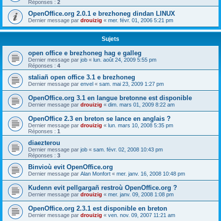
Réponses :
2
OpenOffice.org 2.0.1 e brezhoneg dindan LINUX
Dernier message par
drouizig
«
mer. févr. 01, 2006 5:21 pm
Sujets
open office e brezhoneg hag e galleg
Dernier message par
job
«
lun. août 24, 2009 5:55 pm
Réponses :
4
staliañ open office 3.1 e brezhoneg
Dernier message par
envel
«
sam. mai 23, 2009 1:27 pm
OpenOffice.org 3.1 en langue bretonne est disponible
Dernier message par
drouizig
«
dim. mars 01, 2009 8:22 am
OpenOffice 2.3 en breton se lance en anglais ?
Dernier message par
drouizig
«
lun. mars 10, 2008 5:35 pm
Réponses :
1
diaezterou
Dernier message par
job
«
sam. févr. 02, 2008 10:43 pm
Réponses :
3
Binvioù evit OpenOffice.org
Dernier message par
Alan Monfort
«
mer. janv. 16, 2008 10:48 pm
Kudenn evit pellgargañ restroù OpenOffice.org ?
Dernier message par
drouizig
«
mer. janv. 09, 2008 1:08 pm
OpenOffice.org 2.3.1 est disponible en breton
Dernier message par
drouizig
«
ven. nov. 09, 2007 11:21 am