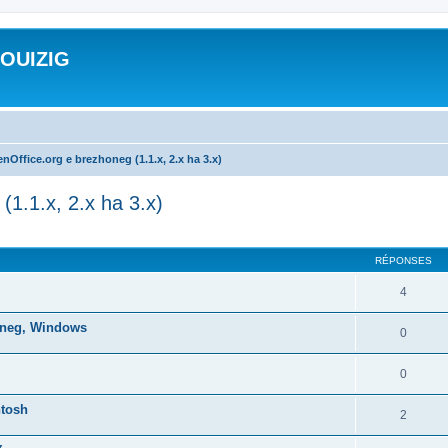
ROUIZIG
nOffice.org e brezhoneg (1.1.x, 2.x ha 3.x)
(1.1.x, 2.x ha 3.x)
cher
cherche avancée
RÉPONSES
4
honeg, Windows
0
0
ntosh
2