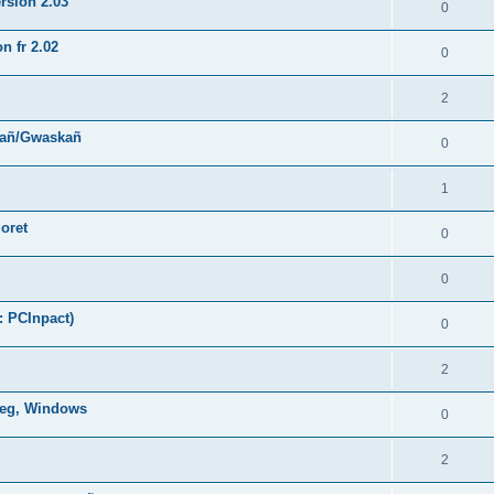
rsion 2.03
0
n fr 2.02
0
2
hañ/Gwaskañ
0
1
oret
0
0
: PCInpact)
0
2
oneg, Windows
0
2