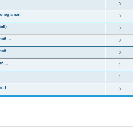
0
zhoneg amañ
0
ell)
0
añ ...
0
añ ...
0
ñ ...
1
1
añ !
0