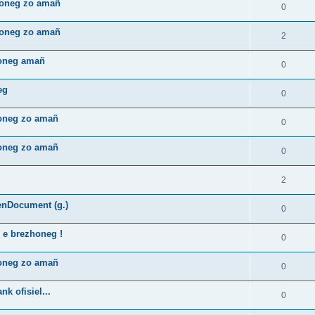
zhoneg zo amañ
0
zhoneg zo amañ
2
honeg amañ
0
eg
0
honeg zo amañ
0
honeg zo amañ
0
2
enDocument (g.)
0
 e brezhoneg !
0
honeg zo amañ
0
k ofisiel...
0