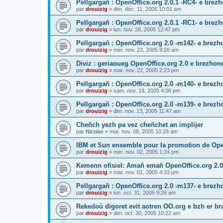
Pellgargañ : OpenOffice.org 2.0.1 -RC4- e bre
par
drouizig
»
dim. déc. 11, 2005 10:01 am
Pellgargañ : OpenOffice.org 2.0.1 -RC1- e bre
par
drouizig
»
lun. nov. 28, 2005 12:47 pm
Pellgargañ : OpenOffice.org 2.0 -m142- e brez
par
drouizig
»
mer. nov. 23, 2005 9:28 am
Diviz : geriaoueg OpenOffice.org 2.0 e brezhon
par
drouizig
»
mar. nov. 22, 2005 2:23 pm
Pellgargañ : OpenOffice.org 2.0 -m140- e brez
par
drouizig
»
sam. nov. 19, 2005 4:06 pm
Pellgargañ : OpenOffice.org 2.0 -m139- e brez
par
drouizig
»
dim. nov. 13, 2005 11:47 am
Cheñch yezh pa vez cheñchet an implijer
par
Nicolas
»
mar. nov. 08, 2005 10:28 am
IBM et Sun ensemble pour la promotion de Op
par
drouizig
»
mer. nov. 02, 2005 1:24 pm
Kemenn ofisiel: Amañ emañ OpenOffice.org 2.0
par
drouizig
»
mar. nov. 01, 2005 4:33 pm
Pellgargañ : OpenOffice.org 2.0 -m137- e brez
par
drouizig
»
lun. oct. 31, 2005 9:26 am
Rekedoù digoret evit aotren OO.org e bzh er bran
par
drouizig
»
dim. oct. 30, 2005 10:22 am