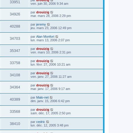
33951
ven. juin 30, 2006 9:34 am
par
drouizig
34926
mar. mars 28, 2006 2:29 pm
par
jeremy
40288
jeu. mars 23, 2006 12:49 pm
par
Alan Monfort
34703
lun. mars 13, 2006 2:07 pm
par
drouizig
35347
ven. mars 10, 2006 2:31 pm
par
drouizig
33758
lun. févr. 27, 2006 10:21 am
par
drouizig
34108
ven. janv. 27, 2006 11:27 am
par
drouizig
34364
mar. janv. 17, 2006 9:17 am
par
Malo-net
40389
dim. janv. 15, 2006 6:42 pm
par
drouizig
33568
sam. déc. 17, 2005 2:50 pm
par
cedric
38410
lun. déc. 12, 2005 3:48 pm