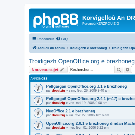
Korvigelloù An D
Foromoù KERZROUIZIG
Raccourcis
FAQ
Accueil du forum
Troidigezh e brezhoneg
Troidigezh Ope
Troidigezh OpenOffice.org e brezhoneg 
Recher
Re
Nouveau sujet
ANNONCES
Pellgargañ OpenOffice.org 3.1 e brezhoneg
par
drouizig
»
sam. févr. 28, 2009 9:40 am
Pellgargañ OpenOffice.org 2.4.1 (m17) e brez
par
drouizig
»
ven. mai 19, 2006 9:00 am
NeoOffice 2.1 e brezhoneg
par
drouizig
»
lun. févr. 27, 2006 10:16 am
OpenOffice.org 2.0.1 e brezhoneg dindan MacI
par
drouizig
»
mer. févr. 01, 2006 5:22 pm