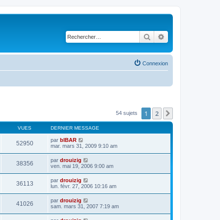
Rechercher
Recherche avancé
Connexion
1
2
Suivant
54 sujets
VUES
DERNIER MESSAGE
par
bIBAR
52950
mar. mars 31, 2009 9:10 am
par
drouizig
38356
ven. mai 19, 2006 9:00 am
par
drouizig
36113
lun. févr. 27, 2006 10:16 am
par
drouizig
41026
sam. mars 31, 2007 7:19 am