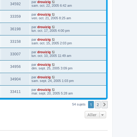
par
drouizig
34592
sam. oct. 22, 2005 6:42 am
par
drouizig
33359
ven. oct. 21, 2005 8:25 am
par
drouizig
36198
lun. oct. 17, 2005 4:00 pm
par
drouizig
33158
sam. oct. 15, 2005 2:03 pm
par
drouizig
33007
lun. oct. 10, 2005 11:49 am
par
drouizig
34956
dim. sept. 25, 2005 3:09 pm
par
drouizig
34904
sam. sept. 24, 2005 1:03 pm
par
drouizig
33411
mar. sept. 20, 2005 5:28 am
1
2
Suivant
54 sujets
Aller