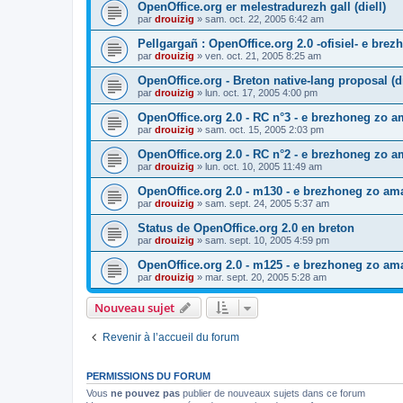
OpenOffice.org er melestradurezh gall (diell)
par
drouizig
»
sam. oct. 22, 2005 6:42 am
Pellgargañ : OpenOffice.org 2.0 -ofisiel- e bre
par
drouizig
»
ven. oct. 21, 2005 8:25 am
OpenOffice.org - Breton native-lang proposal (di
par
drouizig
»
lun. oct. 17, 2005 4:00 pm
OpenOffice.org 2.0 - RC n°3 - e brezhoneg zo am
par
drouizig
»
sam. oct. 15, 2005 2:03 pm
OpenOffice.org 2.0 - RC n°2 - e brezhoneg zo am
par
drouizig
»
lun. oct. 10, 2005 11:49 am
OpenOffice.org 2.0 - m130 - e brezhoneg zo ama
par
drouizig
»
sam. sept. 24, 2005 5:37 am
Status de OpenOffice.org 2.0 en breton
par
drouizig
»
sam. sept. 10, 2005 4:59 pm
OpenOffice.org 2.0 - m125 - e brezhoneg zo am
par
drouizig
»
mar. sept. 20, 2005 5:28 am
Nouveau sujet
Revenir à l’accueil du forum
PERMISSIONS DU FORUM
Vous
ne pouvez pas
publier de nouveaux sujets dans ce forum