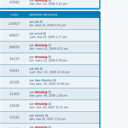
par
drouizig
37692
mer. févr. 01, 2006 5:21 pm
VUES
DERNIER MESSAGE
par
job
140927
lun. août 24, 2009 5:55 pm
par
envel
84857
sam. mai 23, 2009 1:27 pm
par
drouizig
89629
dim. mars 01, 2009 8:22 am
par
drouizig
34225
lun. mars 10, 2008 5:35 pm
par
job
42641
sam. févr. 02, 2008 10:43 pm
par
Alan Monfort
32205
mer. janv. 16, 2008 10:48 pm
par
drouizig
31900
mer. janv. 09, 2008 1:08 pm
par
drouizig
33838
ven. nov. 09, 2007 11:21 am
par
vinstor
33330
dim. mai 20, 2007 2:52 pm
par
drouizig