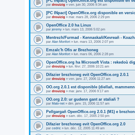
[PC INpact] OpenOffice.org est disponible en ve
par
drouizig
»
ven. juin 30, 2006 9:34 am
[PC INpact] OpenOffice.org disponible en versio
par
drouizig
»
mar. mars 28, 2006 2:29 pm
OpenOffice 2.0 ha Linux
par
jeremy
»
lun. mars 13, 2006 5:02 pm
Mentrezh/Furmad - Kennaskañ/Kevreañ - Koaz
par
Alan Monfort
»
lun. mars 13, 2006 2:07 pm
Emzalc'h Ofis ar Brezhoneg
par
Alan Monfort
»
lun. mars 06, 2006 2:28 pm
OpenOffice.org ha Microsoft Vista : rekedoù dig
par
drouizig
»
lun. févr. 27, 2006 10:21 am
Difazier brezhoneg evit OpenOffice.org 2.0.1
par
drouizig
»
ven. janv. 27, 2006 11:27 am
OO.org 2.0.1 est disponible (diellañ, mammenn
par
drouizig
»
mar. janv. 17, 2006 9:17 am
OO.org 2.0: ur gudenn gant ar staliañ ?
par
Malo-net
»
dim. janv. 15, 2006 11:57 am
Pellgargañ OpenOffice.org 2.0.1 (M1) e brezh
par
drouizig
»
sam. déc. 17, 2005 2:50 pm
Difazier brezhoneg evit OpenOffice.org 2.0
par
cedric
»
lun. déc. 12, 2005 11:49 am