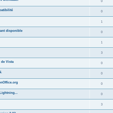
0
atibilité
0
1
ant disponible
0
1
3
 de Vista
0
N.
0
enOffice.org
0
Lightning...
0
3