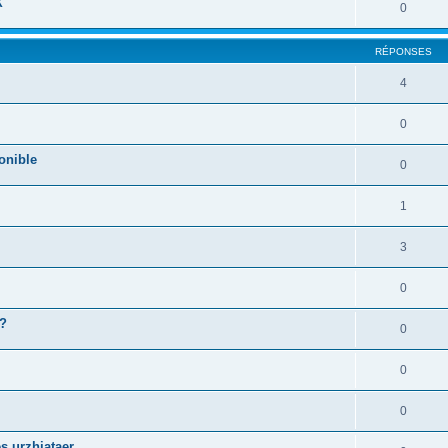
X
0
RÉPONSES
4
0
onible
0
1
3
0
 ?
0
0
0
s urzhiataer