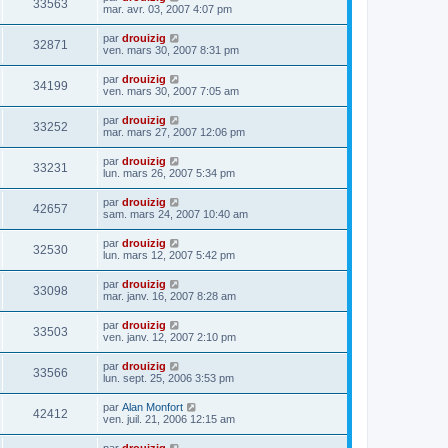
33563
mar. avr. 03, 2007 4:07 pm
par
drouizig
32871
ven. mars 30, 2007 8:31 pm
par
drouizig
34199
ven. mars 30, 2007 7:05 am
par
drouizig
33252
mar. mars 27, 2007 12:06 pm
par
drouizig
33231
lun. mars 26, 2007 5:34 pm
par
drouizig
42657
sam. mars 24, 2007 10:40 am
par
drouizig
32530
lun. mars 12, 2007 5:42 pm
par
drouizig
33098
mar. janv. 16, 2007 8:28 am
par
drouizig
33503
ven. janv. 12, 2007 2:10 pm
par
drouizig
33566
lun. sept. 25, 2006 3:53 pm
par
Alan Monfort
42412
ven. juil. 21, 2006 12:15 am
par
drouizig