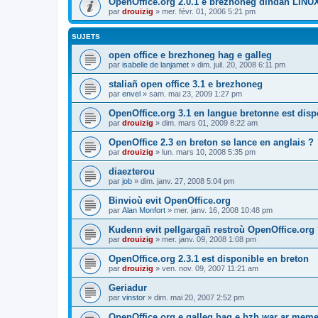
OpenOffice.org 2.0.1 e brezhoneg dindan LINU
par
drouizig
»
mer. févr. 01, 2006 5:21 pm
SUJETS
open office e brezhoneg hag e galleg
par
isabelle de lanjamet
»
dim. juil. 20, 2008 6:11 pm
staliañ open office 3.1 e brezhoneg
par
envel
»
sam. mai 23, 2009 1:27 pm
OpenOffice.org 3.1 en langue bretonne est disp
par
drouizig
»
dim. mars 01, 2009 8:22 am
OpenOffice 2.3 en breton se lance en anglais ?
par
drouizig
»
lun. mars 10, 2008 5:35 pm
diaezterou
par
job
»
dim. janv. 27, 2008 5:04 pm
Binvioù evit OpenOffice.org
par
Alan Monfort
»
mer. janv. 16, 2008 10:48 pm
Kudenn evit pellgargañ restroù OpenOffice.org
par
drouizig
»
mer. janv. 09, 2008 1:08 pm
OpenOffice.org 2.3.1 est disponible en breton
par
drouizig
»
ven. nov. 09, 2007 11:21 am
Geriadur
par
vinstor
»
dim. mai 20, 2007 2:52 pm
OpenOffice.org e galleg hag e bzh war ar meme