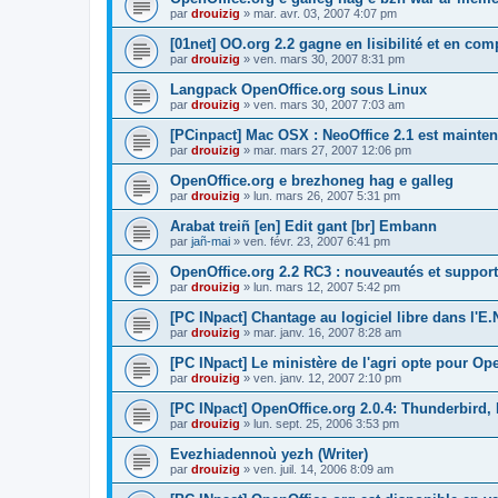
par
drouizig
»
mar. avr. 03, 2007 4:07 pm
[01net] OO.org 2.2 gagne en lisibilité et en comp
par
drouizig
»
ven. mars 30, 2007 8:31 pm
Langpack OpenOffice.org sous Linux
par
drouizig
»
ven. mars 30, 2007 7:03 am
[PCinpact] Mac OSX : NeoOffice 2.1 est mainten
par
drouizig
»
mar. mars 27, 2007 12:06 pm
OpenOffice.org e brezhoneg hag e galleg
par
drouizig
»
lun. mars 26, 2007 5:31 pm
Arabat treiñ [en] Edit gant [br] Embann
par
jañ-mai
»
ven. févr. 23, 2007 6:41 pm
OpenOffice.org 2.2 RC3 : nouveautés et support
par
drouizig
»
lun. mars 12, 2007 5:42 pm
[PC INpact] Chantage au logiciel libre dans l'E.
par
drouizig
»
mar. janv. 16, 2007 8:28 am
[PC INpact] Le ministère de l'agri opte pour Op
par
drouizig
»
ven. janv. 12, 2007 2:10 pm
[PC INpact] OpenOffice.org 2.0.4: Thunderbird, 
par
drouizig
»
lun. sept. 25, 2006 3:53 pm
Evezhiadennoù yezh (Writer)
par
drouizig
»
ven. juil. 14, 2006 8:09 am