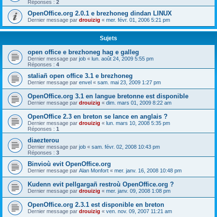
Réponses :
2
OpenOffice.org 2.0.1 e brezhoneg dindan LINUX
Dernier message par
drouizig
«
mer. févr. 01, 2006 5:21 pm
Sujets
open office e brezhoneg hag e galleg
Dernier message par
job
«
lun. août 24, 2009 5:55 pm
Réponses :
4
staliañ open office 3.1 e brezhoneg
Dernier message par
envel
«
sam. mai 23, 2009 1:27 pm
OpenOffice.org 3.1 en langue bretonne est disponible
Dernier message par
drouizig
«
dim. mars 01, 2009 8:22 am
OpenOffice 2.3 en breton se lance en anglais ?
Dernier message par
drouizig
«
lun. mars 10, 2008 5:35 pm
Réponses :
1
diaezterou
Dernier message par
job
«
sam. févr. 02, 2008 10:43 pm
Réponses :
3
Binvioù evit OpenOffice.org
Dernier message par
Alan Monfort
«
mer. janv. 16, 2008 10:48 pm
Kudenn evit pellgargañ restroù OpenOffice.org ?
Dernier message par
drouizig
«
mer. janv. 09, 2008 1:08 pm
OpenOffice.org 2.3.1 est disponible en breton
Dernier message par
drouizig
«
ven. nov. 09, 2007 11:21 am