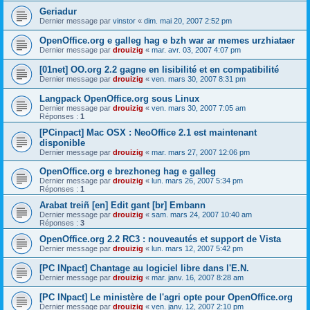
Geriadur
Dernier message par
vinstor
«
dim. mai 20, 2007 2:52 pm
OpenOffice.org e galleg hag e bzh war ar memes urzhiataer
Dernier message par
drouizig
«
mar. avr. 03, 2007 4:07 pm
[01net] OO.org 2.2 gagne en lisibilité et en compatibilité
Dernier message par
drouizig
«
ven. mars 30, 2007 8:31 pm
Langpack OpenOffice.org sous Linux
Dernier message par
drouizig
«
ven. mars 30, 2007 7:05 am
Réponses :
1
[PCinpact] Mac OSX : NeoOffice 2.1 est maintenant
disponible
Dernier message par
drouizig
«
mar. mars 27, 2007 12:06 pm
OpenOffice.org e brezhoneg hag e galleg
Dernier message par
drouizig
«
lun. mars 26, 2007 5:34 pm
Réponses :
1
Arabat treiñ [en] Edit gant [br] Embann
Dernier message par
drouizig
«
sam. mars 24, 2007 10:40 am
Réponses :
3
OpenOffice.org 2.2 RC3 : nouveautés et support de Vista
Dernier message par
drouizig
«
lun. mars 12, 2007 5:42 pm
[PC INpact] Chantage au logiciel libre dans l'E.N.
Dernier message par
drouizig
«
mar. janv. 16, 2007 8:28 am
[PC INpact] Le ministère de l'agri opte pour OpenOffice.org
Dernier message par
drouizig
«
ven. janv. 12, 2007 2:10 pm