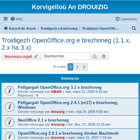
Korvigelloù An DROUIZIG
FAQ
Connexion
R
Accueil du forum
Troidigezh e brezhoneg
Troidigezh OpenOffice.org e brezhoneg (1.1.x, 2.x ha 3.x)
e
Troidigezh OpenOffice.org e brezhoneg (1.1.x,
c
2.x ha 3.x)
h
Rechercher
Recherche avanc
Nouveau sujet
e
r
1
2
Suivant
54 sujets
c
Annonces
h
Pellgargañ OpenOffice.org 3.1 e brezhoneg
e
Dernier message par
bIBAR
«
mar. mars 31, 2009 9:10 am
Réponses :
4
r
Pellgargañ OpenOffice.org 2.4.1 (m17) e brezhoneg,
Windows
Dernier message par
drouizig
«
ven. mai 19, 2006 9:00 am
NeoOffice 2.1 e brezhoneg
Dernier message par
drouizig
«
lun. févr. 27, 2006 10:16 am
OpenOffice.org 2.0.1 e brezhoneg dindan MacIntosh
Dernier message par
drouizig
«
sam. mars 31, 2007 7:19 am