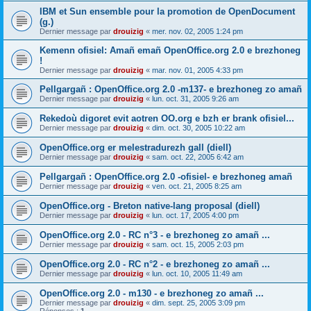
IBM et Sun ensemble pour la promotion de OpenDocument
(g.)
Dernier message par
drouizig
«
mer. nov. 02, 2005 1:24 pm
Kemenn ofisiel: Amañ emañ OpenOffice.org 2.0 e brezhoneg
!
Dernier message par
drouizig
«
mar. nov. 01, 2005 4:33 pm
Pellgargañ : OpenOffice.org 2.0 -m137- e brezhoneg zo amañ
Dernier message par
drouizig
«
lun. oct. 31, 2005 9:26 am
Rekedoù digoret evit aotren OO.org e bzh er brank ofisiel...
Dernier message par
drouizig
«
dim. oct. 30, 2005 10:22 am
OpenOffice.org er melestradurezh gall (diell)
Dernier message par
drouizig
«
sam. oct. 22, 2005 6:42 am
Pellgargañ : OpenOffice.org 2.0 -ofisiel- e brezhoneg amañ
Dernier message par
drouizig
«
ven. oct. 21, 2005 8:25 am
OpenOffice.org - Breton native-lang proposal (diell)
Dernier message par
drouizig
«
lun. oct. 17, 2005 4:00 pm
OpenOffice.org 2.0 - RC n°3 - e brezhoneg zo amañ ...
Dernier message par
drouizig
«
sam. oct. 15, 2005 2:03 pm
OpenOffice.org 2.0 - RC n°2 - e brezhoneg zo amañ ...
Dernier message par
drouizig
«
lun. oct. 10, 2005 11:49 am
OpenOffice.org 2.0 - m130 - e brezhoneg zo amañ ...
Dernier message par
drouizig
«
dim. sept. 25, 2005 3:09 pm