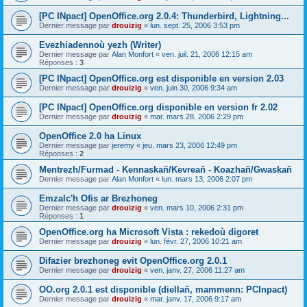
[PC INpact] OpenOffice.org 2.0.4: Thunderbird, Lightning...
Dernier message par
drouizig
«
lun. sept. 25, 2006 3:53 pm
Evezhiadennoù yezh (Writer)
Dernier message par
Alan Monfort
«
ven. juil. 21, 2006 12:15 am
Réponses :
3
[PC INpact] OpenOffice.org est disponible en version 2.03
Dernier message par
drouizig
«
ven. juin 30, 2006 9:34 am
[PC INpact] OpenOffice.org disponible en version fr 2.02
Dernier message par
drouizig
«
mar. mars 28, 2006 2:29 pm
OpenOffice 2.0 ha Linux
Dernier message par
jeremy
«
jeu. mars 23, 2006 12:49 pm
Réponses :
2
Mentrezh/Furmad - Kennaskañ/Kevreañ - Koazhañ/Gwaskañ
Dernier message par
Alan Monfort
«
lun. mars 13, 2006 2:07 pm
Emzalc'h Ofis ar Brezhoneg
Dernier message par
drouizig
«
ven. mars 10, 2006 2:31 pm
Réponses :
1
OpenOffice.org ha Microsoft Vista : rekedoù digoret
Dernier message par
drouizig
«
lun. févr. 27, 2006 10:21 am
Difazier brezhoneg evit OpenOffice.org 2.0.1
Dernier message par
drouizig
«
ven. janv. 27, 2006 11:27 am
OO.org 2.0.1 est disponible (diellañ, mammenn: PCInpact)
Dernier message par
drouizig
«
mar. janv. 17, 2006 9:17 am