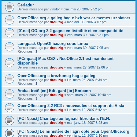
Geriadur
Dernier message par
vinstor
«
dim. mai 20, 2007 2:52 pm
OpenOffice.org e galleg hag e bzh war ar memes urzhiataer
Dernier message par
drouizig
«
mar. avr. 03, 2007 4:07 pm
[01net] OO.org 2.2 gagne en lisibilité et en compatibilité
Dernier message par
drouizig
«
ven. mars 30, 2007 8:31 pm
Langpack OpenOffice.org sous Linux
Dernier message par
drouizig
«
ven. mars 30, 2007 7:05 am
Réponses :
1
[PCinpact] Mac OSX : NeoOffice 2.1 est maintenant
disponible
Dernier message par
drouizig
«
mar. mars 27, 2007 12:06 pm
OpenOffice.org e brezhoneg hag e galleg
Dernier message par
drouizig
«
lun. mars 26, 2007 5:34 pm
Réponses :
1
Arabat treiñ [en] Edit gant [br] Embann
Dernier message par
drouizig
«
sam. mars 24, 2007 10:40 am
Réponses :
3
OpenOffice.org 2.2 RC3 : nouveautés et support de Vista
Dernier message par
drouizig
«
lun. mars 12, 2007 5:42 pm
[PC INpact] Chantage au logiciel libre dans l'E.N.
Dernier message par
drouizig
«
mar. janv. 16, 2007 8:28 am
[PC INpact] Le ministère de l'agri opte pour OpenOffice.org
Dernier message par
drouizig
«
ven. janv. 12, 2007 2:10 pm