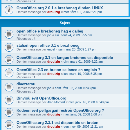
Réponses :
2
OpenOffice.org 2.0.1 e brezhoneg dindan LINUX
Dernier message par
drouizig
«
mer. févr. 01, 2006 5:21 pm
Sujets
open office e brezhoneg hag e galleg
Dernier message par
job
«
lun. août 24, 2009 5:55 pm
Réponses :
4
staliañ open office 3.1 e brezhoneg
Dernier message par
envel
«
sam. mai 23, 2009 1:27 pm
OpenOffice.org 3.1 en langue bretonne est disponible
Dernier message par
drouizig
«
dim. mars 01, 2009 8:22 am
OpenOffice 2.3 en breton se lance en anglais ?
Dernier message par
drouizig
«
lun. mars 10, 2008 5:35 pm
Réponses :
1
diaezterou
Dernier message par
job
«
sam. févr. 02, 2008 10:43 pm
Réponses :
3
Binvioù evit OpenOffice.org
Dernier message par
Alan Monfort
«
mer. janv. 16, 2008 10:48 pm
Kudenn evit pellgargañ restroù OpenOffice.org ?
Dernier message par
drouizig
«
mer. janv. 09, 2008 1:08 pm
OpenOffice.org 2.3.1 est disponible en breton
Dernier message par
drouizig
«
ven. nov. 09, 2007 11:21 am