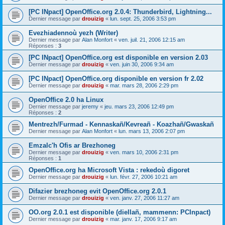
[PC INpact] OpenOffice.org 2.0.4: Thunderbird, Lightning...
Dernier message par
drouizig
«
lun. sept. 25, 2006 3:53 pm
Evezhiadennoù yezh (Writer)
Dernier message par
Alan Monfort
«
ven. juil. 21, 2006 12:15 am
Réponses :
3
[PC INpact] OpenOffice.org est disponible en version 2.03
Dernier message par
drouizig
«
ven. juin 30, 2006 9:34 am
[PC INpact] OpenOffice.org disponible en version fr 2.02
Dernier message par
drouizig
«
mar. mars 28, 2006 2:29 pm
OpenOffice 2.0 ha Linux
Dernier message par
jeremy
«
jeu. mars 23, 2006 12:49 pm
Réponses :
2
Mentrezh/Furmad - Kennaskañ/Kevreañ - Koazhañ/Gwaskañ
Dernier message par
Alan Monfort
«
lun. mars 13, 2006 2:07 pm
Emzalc'h Ofis ar Brezhoneg
Dernier message par
drouizig
«
ven. mars 10, 2006 2:31 pm
Réponses :
1
OpenOffice.org ha Microsoft Vista : rekedoù digoret
Dernier message par
drouizig
«
lun. févr. 27, 2006 10:21 am
Difazier brezhoneg evit OpenOffice.org 2.0.1
Dernier message par
drouizig
«
ven. janv. 27, 2006 11:27 am
OO.org 2.0.1 est disponible (diellañ, mammenn: PCInpact)
Dernier message par
drouizig
«
mar. janv. 17, 2006 9:17 am