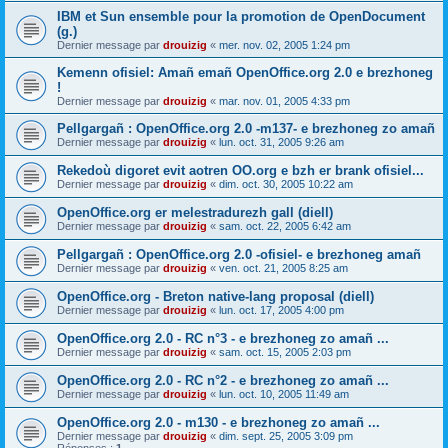
IBM et Sun ensemble pour la promotion de OpenDocument
(g.)
Dernier message par
drouizig
«
mer. nov. 02, 2005 1:24 pm
Kemenn ofisiel: Amañ emañ OpenOffice.org 2.0 e brezhoneg
!
Dernier message par
drouizig
«
mar. nov. 01, 2005 4:33 pm
Pellgargañ : OpenOffice.org 2.0 -m137- e brezhoneg zo amañ
Dernier message par
drouizig
«
lun. oct. 31, 2005 9:26 am
Rekedoù digoret evit aotren OO.org e bzh er brank ofisiel...
Dernier message par
drouizig
«
dim. oct. 30, 2005 10:22 am
OpenOffice.org er melestradurezh gall (diell)
Dernier message par
drouizig
«
sam. oct. 22, 2005 6:42 am
Pellgargañ : OpenOffice.org 2.0 -ofisiel- e brezhoneg amañ
Dernier message par
drouizig
«
ven. oct. 21, 2005 8:25 am
OpenOffice.org - Breton native-lang proposal (diell)
Dernier message par
drouizig
«
lun. oct. 17, 2005 4:00 pm
OpenOffice.org 2.0 - RC n°3 - e brezhoneg zo amañ ...
Dernier message par
drouizig
«
sam. oct. 15, 2005 2:03 pm
OpenOffice.org 2.0 - RC n°2 - e brezhoneg zo amañ ...
Dernier message par
drouizig
«
lun. oct. 10, 2005 11:49 am
OpenOffice.org 2.0 - m130 - e brezhoneg zo amañ ...
Dernier message par
drouizig
«
dim. sept. 25, 2005 3:09 pm