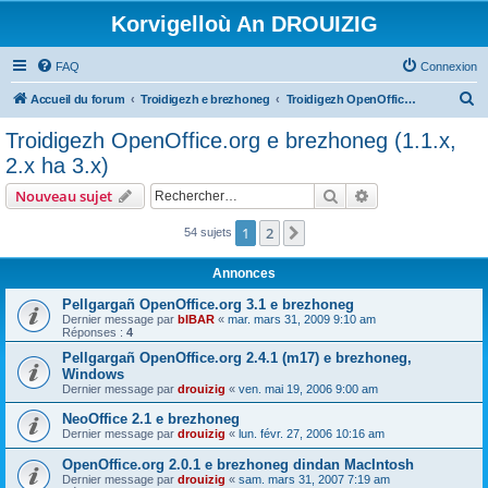
Korvigelloù An DROUIZIG
FAQ
Connexion
R
Accueil du forum
Troidigezh e brezhoneg
Troidigezh OpenOffice.org e brezhoneg (1.1.x, 2.x ha 3.x)
e
Troidigezh OpenOffice.org e brezhoneg (1.1.x,
c
2.x ha 3.x)
h
Rechercher
Recherche avanc
Nouveau sujet
e
r
1
2
Suivant
54 sujets
c
Annonces
h
Pellgargañ OpenOffice.org 3.1 e brezhoneg
e
Dernier message par
bIBAR
«
mar. mars 31, 2009 9:10 am
Réponses :
4
r
Pellgargañ OpenOffice.org 2.4.1 (m17) e brezhoneg,
Windows
Dernier message par
drouizig
«
ven. mai 19, 2006 9:00 am
NeoOffice 2.1 e brezhoneg
Dernier message par
drouizig
«
lun. févr. 27, 2006 10:16 am
OpenOffice.org 2.0.1 e brezhoneg dindan MacIntosh
Dernier message par
drouizig
«
sam. mars 31, 2007 7:19 am