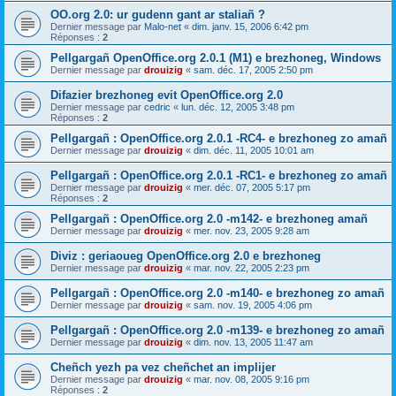
OO.org 2.0: ur gudenn gant ar staliañ ?
Dernier message par
Malo-net
«
dim. janv. 15, 2006 6:42 pm
Réponses :
2
Pellgargañ OpenOffice.org 2.0.1 (M1) e brezhoneg, Windows
Dernier message par
drouizig
«
sam. déc. 17, 2005 2:50 pm
Difazier brezhoneg evit OpenOffice.org 2.0
Dernier message par
cedric
«
lun. déc. 12, 2005 3:48 pm
Réponses :
2
Pellgargañ : OpenOffice.org 2.0.1 -RC4- e brezhoneg zo amañ
Dernier message par
drouizig
«
dim. déc. 11, 2005 10:01 am
Pellgargañ : OpenOffice.org 2.0.1 -RC1- e brezhoneg zo amañ
Dernier message par
drouizig
«
mer. déc. 07, 2005 5:17 pm
Réponses :
2
Pellgargañ : OpenOffice.org 2.0 -m142- e brezhoneg amañ
Dernier message par
drouizig
«
mer. nov. 23, 2005 9:28 am
Diviz : geriaoueg OpenOffice.org 2.0 e brezhoneg
Dernier message par
drouizig
«
mar. nov. 22, 2005 2:23 pm
Pellgargañ : OpenOffice.org 2.0 -m140- e brezhoneg zo amañ
Dernier message par
drouizig
«
sam. nov. 19, 2005 4:06 pm
Pellgargañ : OpenOffice.org 2.0 -m139- e brezhoneg zo amañ
Dernier message par
drouizig
«
dim. nov. 13, 2005 11:47 am
Cheñch yezh pa vez cheñchet an implijer
Dernier message par
drouizig
«
mar. nov. 08, 2005 9:16 pm
Réponses :
2