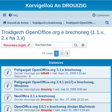
Korvigelloù An DROUIZIG
FAQ
Connexion
R
Accueil du forum
Troidigezh e brezhoneg
Troidigezh OpenOffice.org e brezhoneg (1.1.x, 2.x ha 3.x)
e
Troidigezh OpenOffice.org e brezhoneg (1.1.x,
c
2.x ha 3.x)
h
Rechercher
Recherche avanc
Nouveau sujet
e
r
1
2
Suivant
54 sujets
c
Annonces
h
Pellgargañ OpenOffice.org 3.1 e brezhoneg
e
Dernier message par
bIBAR
«
mar. mars 31, 2009 9:10 am
Réponses :
4
r
Pellgargañ OpenOffice.org 2.4.1 (m17) e brezhoneg,
Windows
Dernier message par
drouizig
«
ven. mai 19, 2006 9:00 am
NeoOffice 2.1 e brezhoneg
Dernier message par
drouizig
«
lun. févr. 27, 2006 10:16 am
OpenOffice.org 2.0.1 e brezhoneg dindan MacIntosh
Dernier message par
drouizig
«
sam. mars 31, 2007 7:19 am