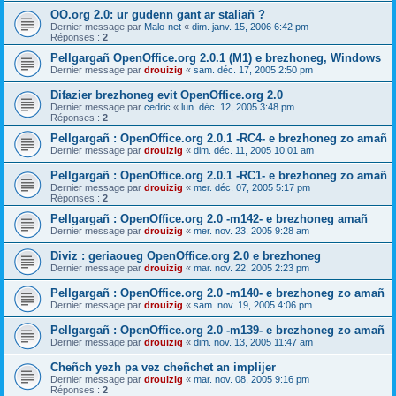
OO.org 2.0: ur gudenn gant ar staliañ ?
Dernier message par
Malo-net
«
dim. janv. 15, 2006 6:42 pm
Réponses :
2
Pellgargañ OpenOffice.org 2.0.1 (M1) e brezhoneg, Windows
Dernier message par
drouizig
«
sam. déc. 17, 2005 2:50 pm
Difazier brezhoneg evit OpenOffice.org 2.0
Dernier message par
cedric
«
lun. déc. 12, 2005 3:48 pm
Réponses :
2
Pellgargañ : OpenOffice.org 2.0.1 -RC4- e brezhoneg zo amañ
Dernier message par
drouizig
«
dim. déc. 11, 2005 10:01 am
Pellgargañ : OpenOffice.org 2.0.1 -RC1- e brezhoneg zo amañ
Dernier message par
drouizig
«
mer. déc. 07, 2005 5:17 pm
Réponses :
2
Pellgargañ : OpenOffice.org 2.0 -m142- e brezhoneg amañ
Dernier message par
drouizig
«
mer. nov. 23, 2005 9:28 am
Diviz : geriaoueg OpenOffice.org 2.0 e brezhoneg
Dernier message par
drouizig
«
mar. nov. 22, 2005 2:23 pm
Pellgargañ : OpenOffice.org 2.0 -m140- e brezhoneg zo amañ
Dernier message par
drouizig
«
sam. nov. 19, 2005 4:06 pm
Pellgargañ : OpenOffice.org 2.0 -m139- e brezhoneg zo amañ
Dernier message par
drouizig
«
dim. nov. 13, 2005 11:47 am
Cheñch yezh pa vez cheñchet an implijer
Dernier message par
drouizig
«
mar. nov. 08, 2005 9:16 pm
Réponses :
2