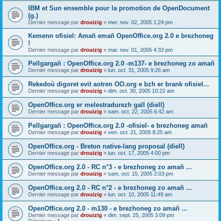
IBM et Sun ensemble pour la promotion de OpenDocument
(g.)
Dernier message par
drouizig
«
mer. nov. 02, 2005 1:24 pm
Kemenn ofisiel: Amañ emañ OpenOffice.org 2.0 e brezhoneg
!
Dernier message par
drouizig
«
mar. nov. 01, 2005 4:33 pm
Pellgargañ : OpenOffice.org 2.0 -m137- e brezhoneg zo amañ
Dernier message par
drouizig
«
lun. oct. 31, 2005 9:26 am
Rekedoù digoret evit aotren OO.org e bzh er brank ofisiel...
Dernier message par
drouizig
«
dim. oct. 30, 2005 10:22 am
OpenOffice.org er melestradurezh gall (diell)
Dernier message par
drouizig
«
sam. oct. 22, 2005 6:42 am
Pellgargañ : OpenOffice.org 2.0 -ofisiel- e brezhoneg amañ
Dernier message par
drouizig
«
ven. oct. 21, 2005 8:25 am
OpenOffice.org - Breton native-lang proposal (diell)
Dernier message par
drouizig
«
lun. oct. 17, 2005 4:00 pm
OpenOffice.org 2.0 - RC n°3 - e brezhoneg zo amañ ...
Dernier message par
drouizig
«
sam. oct. 15, 2005 2:03 pm
OpenOffice.org 2.0 - RC n°2 - e brezhoneg zo amañ ...
Dernier message par
drouizig
«
lun. oct. 10, 2005 11:49 am
OpenOffice.org 2.0 - m130 - e brezhoneg zo amañ ...
Dernier message par
drouizig
«
dim. sept. 25, 2005 3:09 pm