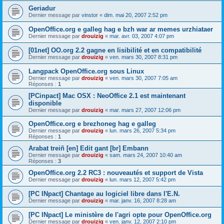
Geriadur
Dernier message par
vinstor
«
dim. mai 20, 2007 2:52 pm
OpenOffice.org e galleg hag e bzh war ar memes urzhiataer
Dernier message par
drouizig
«
mar. avr. 03, 2007 4:07 pm
[01net] OO.org 2.2 gagne en lisibilité et en compatibilité
Dernier message par
drouizig
«
ven. mars 30, 2007 8:31 pm
Langpack OpenOffice.org sous Linux
Dernier message par
drouizig
«
ven. mars 30, 2007 7:05 am
Réponses :
1
[PCinpact] Mac OSX : NeoOffice 2.1 est maintenant
disponible
Dernier message par
drouizig
«
mar. mars 27, 2007 12:06 pm
OpenOffice.org e brezhoneg hag e galleg
Dernier message par
drouizig
«
lun. mars 26, 2007 5:34 pm
Réponses :
1
Arabat treiñ [en] Edit gant [br] Embann
Dernier message par
drouizig
«
sam. mars 24, 2007 10:40 am
Réponses :
3
OpenOffice.org 2.2 RC3 : nouveautés et support de Vista
Dernier message par
drouizig
«
lun. mars 12, 2007 5:42 pm
[PC INpact] Chantage au logiciel libre dans l'E.N.
Dernier message par
drouizig
«
mar. janv. 16, 2007 8:28 am
[PC INpact] Le ministère de l'agri opte pour OpenOffice.org
Dernier message par
drouizig
«
ven. janv. 12, 2007 2:10 pm