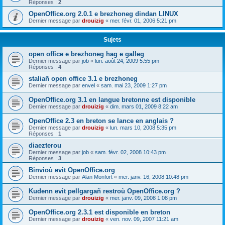
Réponses :
2
OpenOffice.org 2.0.1 e brezhoneg dindan LINUX
Dernier message par
drouizig
«
mer. févr. 01, 2006 5:21 pm
Sujets
open office e brezhoneg hag e galleg
Dernier message par
job
«
lun. août 24, 2009 5:55 pm
Réponses :
4
staliañ open office 3.1 e brezhoneg
Dernier message par
envel
«
sam. mai 23, 2009 1:27 pm
OpenOffice.org 3.1 en langue bretonne est disponible
Dernier message par
drouizig
«
dim. mars 01, 2009 8:22 am
OpenOffice 2.3 en breton se lance en anglais ?
Dernier message par
drouizig
«
lun. mars 10, 2008 5:35 pm
Réponses :
1
diaezterou
Dernier message par
job
«
sam. févr. 02, 2008 10:43 pm
Réponses :
3
Binvioù evit OpenOffice.org
Dernier message par
Alan Monfort
«
mer. janv. 16, 2008 10:48 pm
Kudenn evit pellgargañ restroù OpenOffice.org ?
Dernier message par
drouizig
«
mer. janv. 09, 2008 1:08 pm
OpenOffice.org 2.3.1 est disponible en breton
Dernier message par
drouizig
«
ven. nov. 09, 2007 11:21 am