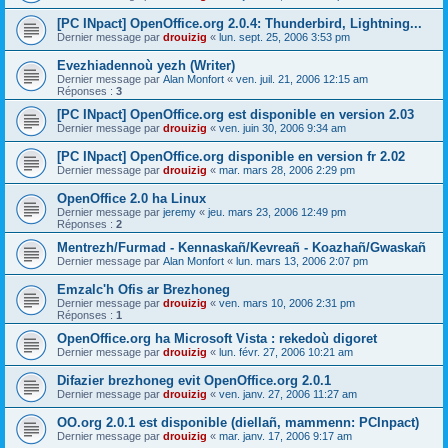
[PC INpact] OpenOffice.org 2.0.4: Thunderbird, Lightning...
Dernier message par
drouizig
«
lun. sept. 25, 2006 3:53 pm
Evezhiadennoù yezh (Writer)
Dernier message par
Alan Monfort
«
ven. juil. 21, 2006 12:15 am
Réponses :
3
[PC INpact] OpenOffice.org est disponible en version 2.03
Dernier message par
drouizig
«
ven. juin 30, 2006 9:34 am
[PC INpact] OpenOffice.org disponible en version fr 2.02
Dernier message par
drouizig
«
mar. mars 28, 2006 2:29 pm
OpenOffice 2.0 ha Linux
Dernier message par
jeremy
«
jeu. mars 23, 2006 12:49 pm
Réponses :
2
Mentrezh/Furmad - Kennaskañ/Kevreañ - Koazhañ/Gwaskañ
Dernier message par
Alan Monfort
«
lun. mars 13, 2006 2:07 pm
Emzalc'h Ofis ar Brezhoneg
Dernier message par
drouizig
«
ven. mars 10, 2006 2:31 pm
Réponses :
1
OpenOffice.org ha Microsoft Vista : rekedoù digoret
Dernier message par
drouizig
«
lun. févr. 27, 2006 10:21 am
Difazier brezhoneg evit OpenOffice.org 2.0.1
Dernier message par
drouizig
«
ven. janv. 27, 2006 11:27 am
OO.org 2.0.1 est disponible (diellañ, mammenn: PCInpact)
Dernier message par
drouizig
«
mar. janv. 17, 2006 9:17 am