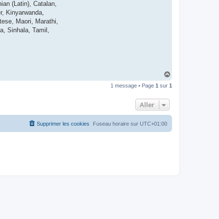
ian (Latin), Catalan,
t
e
mer, Kinyarwanda,
r
ese, Maori, Marathi,
d
r
a, Sinhala, Tamil,
o
u
i
z
i
g
H
a
1 message • Page
1
sur
1
u
t
Aller
Supprimer les cookies
Fuseau horaire sur
UTC+01:00