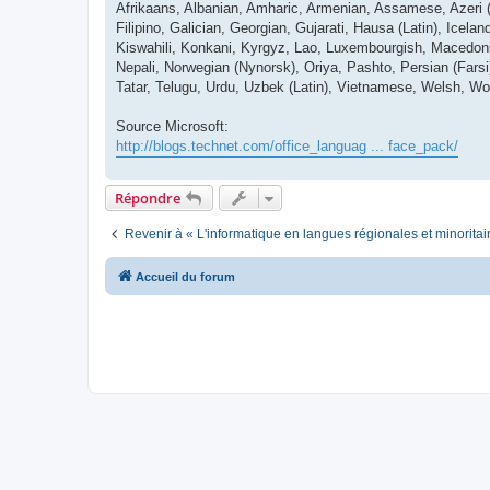
Afrikaans, Albanian, Amharic, Armenian, Assamese, Azeri (La
Filipino, Galician, Georgian, Gujarati, Hausa (Latin), Icelan
Kiswahili, Konkani, Kyrgyz, Lao, Luxembourgish, Macedon
Nepali, Norwegian (Nynorsk), Oriya, Pashto, Persian (Fars
Tatar, Telugu, Urdu, Uzbek (Latin), Vietnamese, Welsh, Wo
Source Microsoft:
http://blogs.technet.com/office_languag ... face_pack/
Répondre
Revenir à « L'informatique en langues régionales et minoritai
Accueil du forum