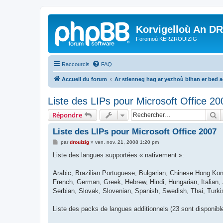
Korvigelloù An D
Foromoù KERZROUIZIG
Raccourcis
FAQ
Accueil du forum
Ar stlenneg hag ar yezhoù bihan er bed 
Liste des LIPs pour Microsoft Office 20
R
Répondre
Liste des LIPs pour Microsoft Office 2007
M
par
drouizig
»
ven. nov. 21, 2008 1:20 pm
e
s
Liste des langues supportées « nativement »:
s
a
g
Arabic, Brazilian Portuguese, Bulgarian, Chinese Hong Kong
e
French, German, Greek, Hebrew, Hindi, Hungarian, Italian,
Serbian, Slovak, Slovenian, Spanish, Swedish, Thai, Turki
Liste des packs de langues additionnels (23 sont disponibl