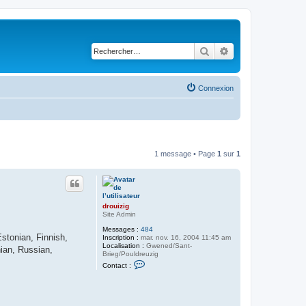
Rechercher
Recherche avancé
Connexion
1 message • Page
1
sur
1
drouizig
Site Admin
Messages :
484
stonian, Finnish,
Inscription :
mar. nov. 16, 2004 11:45 am
Localisation :
Gwened/Sant-
ian, Russian,
Brieg/Pouldreuzig
C
Contact :
o
n
t
a
c