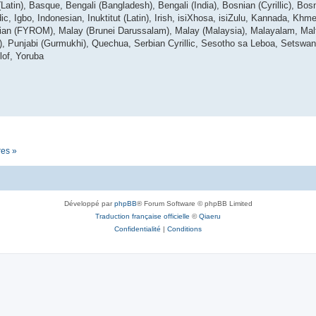
tin), Basque, Bengali (Bangladesh), Bengali (India), Bosnian (Cyrillic), Bosn
dic, Igbo, Indonesian, Inuktitut (Latin), Irish, isiXhosa, isiZulu, Kannada, Kh
ian (FYROM), Malay (Brunei Darussalam), Malay (Malaysia), Malayalam, Malt
i), Punjabi (Gurmukhi), Quechua, Serbian Cyrillic, Sesotho sa Leboa, Setswan
lof, Yoruba
res »
Développé par
phpBB
® Forum Software © phpBB Limited
Traduction française officielle
©
Qiaeru
Confidentialité
|
Conditions