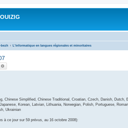
ROUIZIG
a-bezh
L'informatique en langues régionales et minoritaires
07
echercher
Recherche avancée
, Chinese Simplified, Chinese Traditional, Croatian, Czech, Danish, Dutch, E
 Japanese, Korean, Latvian, Lithuania, Norwegian, Polish, Portuguese, Roman
sh, Ukrainian
es à ce jour sur 59 prévus, au 16 octobre 2008):