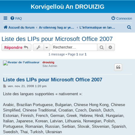
Korvigelloù An DROUIZIG
FAQ
Connexion
R
Accueil du forum
Ar stlenneg hag ar yezhoù bihan er bed a-bezh
L'informatique en langues régionales et minoritaires
e
Liste des LIPs pour Microsoft Office 2007
c
Rechercher
Recherche 
Répondre
h
1 message • Page
1
sur
1
e
drouizig
r
Site Admin
c
h
Liste des LIPs pour Microsoft Office 2007
e
M
ven. nov. 21, 2008 1:20 pm
e
r
s
Liste des langues supportées « nativement »:
s
a
g
Arabic, Brazilian Portuguese, Bulgarian, Chinese Hong Kong, Chinese
e
Simplified, Chinese Traditional, Croatian, Czech, Danish, Dutch,
Estonian, Finnish, French, German, Greek, Hebrew, Hindi, Hungarian,
Italian, Japanese, Korean, Latvian, Lithuania, Norwegian, Polish,
Portuguese, Romanian, Russian, Serbian, Slovak, Slovenian, Spanish,
Swedish, Thai, Turkish, Ukrainian