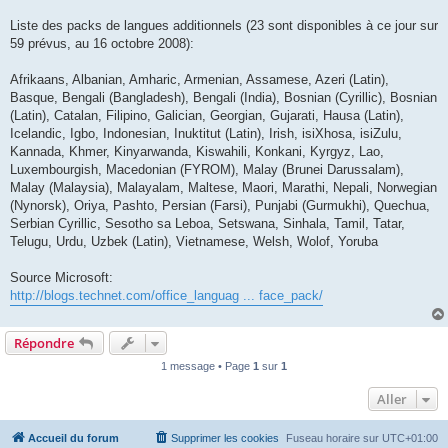
Liste des packs de langues additionnels (23 sont disponibles à ce jour sur
59 prévus, au 16 octobre 2008):
Afrikaans, Albanian, Amharic, Armenian, Assamese, Azeri (Latin),
Basque, Bengali (Bangladesh), Bengali (India), Bosnian (Cyrillic), Bosnian
(Latin), Catalan, Filipino, Galician, Georgian, Gujarati, Hausa (Latin),
Icelandic, Igbo, Indonesian, Inuktitut (Latin), Irish, isiXhosa, isiZulu,
Kannada, Khmer, Kinyarwanda, Kiswahili, Konkani, Kyrgyz, Lao,
Luxembourgish, Macedonian (FYROM), Malay (Brunei Darussalam),
Malay (Malaysia), Malayalam, Maltese, Maori, Marathi, Nepali, Norwegian
(Nynorsk), Oriya, Pashto, Persian (Farsi), Punjabi (Gurmukhi), Quechua,
Serbian Cyrillic, Sesotho sa Leboa, Setswana, Sinhala, Tamil, Tatar,
Telugu, Urdu, Uzbek (Latin), Vietnamese, Welsh, Wolof, Yoruba
Source Microsoft:
http://blogs.technet.com/office_languag ... face_pack/
Répondre
1 message • Page
1
sur
1
Aller
Accueil du forum
Supprimer les cookies
Fuseau horaire sur
UTC+01:00