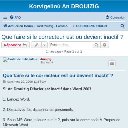
Korvigelloù An DROUIZIG
FAQ
Connexion
R
Accueil du forum
Kerzrouizig - Foromoù An Drouizig
An DROUIZIG Difazier
e
Que faire si le correcteur est ou devient inactif ?
c
Rechercher
Recherche 
Répondre
h
1 message • Page
1
sur
1
e
drouizig
r
Site Admin
c
h
Que faire si le correcteur est ou devient inactif ?
e
M
sam. nov. 29, 2008 11:34 am
e
r
s
Si An Drouizig Difazier est inactif dans Word 2003
s
a
g
1. Lancez Word,
e
2. Désactivez les dictionnaires personnels,
3. Sous MS Word, cliquez sur le ?, puis sur la commande À Propos de
Microsoft Word