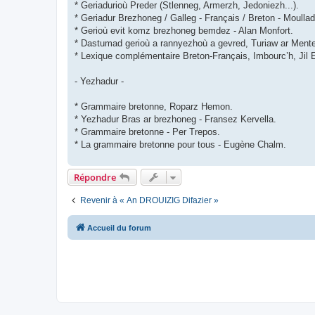
* Geriadurioù Preder (Stlenneg, Armerzh, Jedoniezh...).
* Geriadur Brezhoneg / Galleg - Français / Breton - Moulla
* Gerioù evit komz brezhoneg bemdez - Alan Monfort.
* Dastumad gerioù a rannyezhoù a gevred, Turiaw ar Ment
* Lexique complémentaire Breton-Français, Imbourc’h, Jil 
- Yezhadur -
* Grammaire bretonne, Roparz Hemon.
* Yezhadur Bras ar brezhoneg - Fransez Kervella.
* Grammaire bretonne - Per Trepos.
* La grammaire bretonne pour tous - Eugène Chalm.
Répondre
Revenir à « An DROUIZIG Difazier »
Accueil du forum