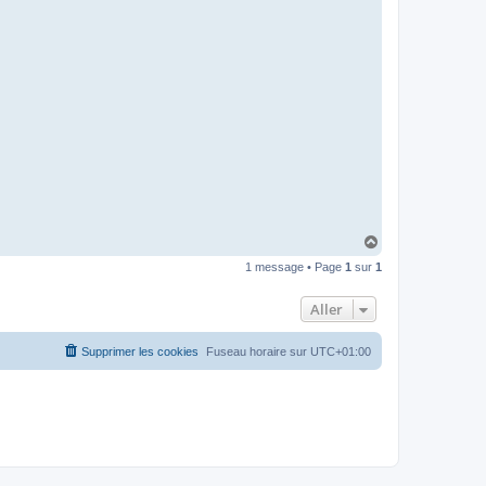
t
e
r
d
r
o
u
i
z
i
g
H
a
1 message • Page
1
sur
1
u
t
Aller
Supprimer les cookies
Fuseau horaire sur
UTC+01:00