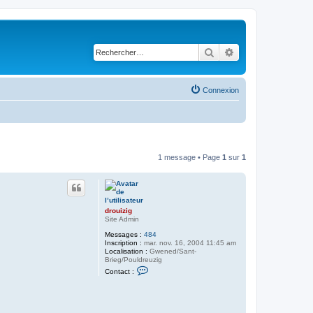
Rechercher
Recherche avancé
Connexion
1 message • Page
1
sur
1
drouizig
Site Admin
Messages :
484
Inscription :
mar. nov. 16, 2004 11:45 am
Localisation :
Gwened/Sant-
Brieg/Pouldreuzig
C
Contact :
o
n
t
a
c