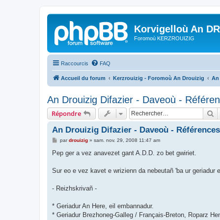
Korvigelloù An D
Foromoù KERZROUIZIG
Raccourcis
FAQ
Accueil du forum
Kerzrouizig - Foromoù An Drouizig
An
An Drouizig Difazier - Daveoù - Référe
R
Répondre
An Drouizig Difazier - Daveoù - Références
M
par
drouizig
»
sam. nov. 29, 2008 11:47 am
e
s
Pep ger a vez anavezet gant A.D.D. zo bet gwiriet.
s
a
g
Sur eo e vez kavet e wrizienn da nebeutañ 'ba ur geriadur 
e
- Reizhskrivañ -
* Geriadur An Here, eil embannadur.
* Geriadur Brezhoneg-Galleg / Français-Breton, Roparz 