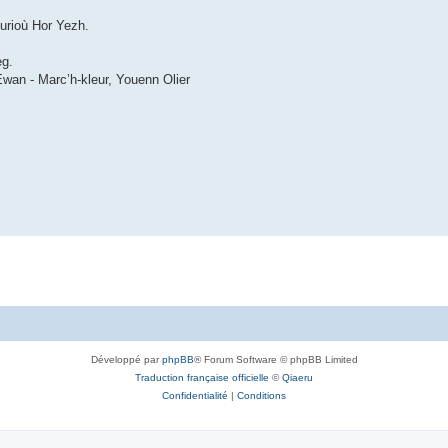
durioù Hor Yezh.
eg.
Ewan - Marc’h-kleur, Youenn Olier
Développé par
phpBB
® Forum Software © phpBB Limited
Traduction française officielle
©
Qiaeru
Confidentialité
|
Conditions