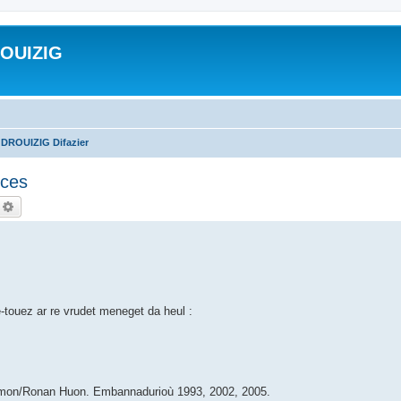
ROUIZIG
 DROUIZIG Difazier
nces
echercher
Recherche avancée
e-touez ar re vrudet meneget da heul :
Hemon/Ronan Huon. Embannadurioù 1993, 2002, 2005.