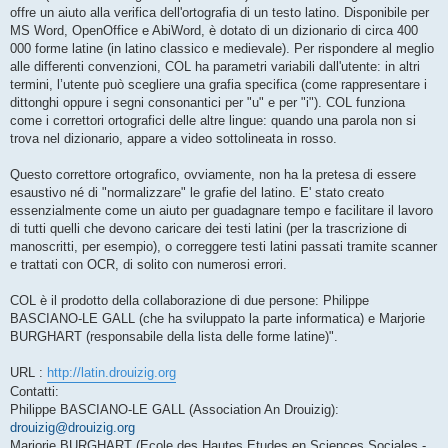
offre un aiuto alla verifica dell'ortografia di un testo latino. Disponibile per
MS Word, OpenOffice e AbiWord, è dotato di un dizionario di circa 400
000 forme latine (in latino classico e medievale). Per rispondere al meglio
alle differenti convenzioni, COL ha parametri variabili dall'utente: in altri
termini, l’utente può scegliere una grafia specifica (come rappresentare i
dittonghi oppure i segni consonantici per "u" e per "i"). COL funziona
come i correttori ortografici delle altre lingue: quando una parola non si
trova nel dizionario, appare a video sottolineata in rosso.
Questo correttore ortografico, ovviamente, non ha la pretesa di essere
esaustivo né di "normalizzare" le grafie del latino. E' stato creato
essenzialmente come un aiuto per guadagnare tempo e facilitare il lavoro
di tutti quelli che devono caricare dei testi latini (per la trascrizione di
manoscritti, per esempio), o correggere testi latini passati tramite scanner
e trattati con OCR, di solito con numerosi errori.
COL è il prodotto della collaborazione di due persone: Philippe
BASCIANO-LE GALL (che ha sviluppato la parte informatica) e Marjorie
BURGHART (responsabile della lista delle forme latine)".
URL :
http://latin.drouizig.org
Contatti:
Philippe BASCIANO-LE GALL (Association An Drouizig):
drouizig@drouizig.org
Marjorie BURGHART (Ecole des Hautes Etudes en Sciences Sociales -