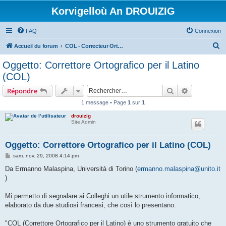
Korvigelloù An DROUIZIG
FAQ
Connexion
R
Accueil du forum
COL - Correcteur Orthographique Latin - Latin Spell Checker
e
Oggetto: Correttore Ortografico per il Latino
c
(COL)
h
Rechercher
Recherche 
Répondre
e
1 message • Page
1
sur
1
r
drouizig
c
Site Admin
h
e
Oggetto: Correttore Ortografico per il Latino (COL)
r
M
sam. nov. 29, 2008 4:14 pm
e
s
Da Ermanno Malaspina, Università di Torino (
ermanno.malaspina@unito.it
s
)
a
g
e
Mi permetto di segnalare ai Colleghi un utile strumento informatico,
elaborato da due studiosi francesi, che così lo presentano:
"COL (Correttore Ortografico per il Latino) è uno strumento gratuito che