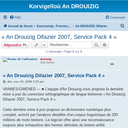
Korvigelloù An DROUIZIG
FAQ
Connexion
R
Accueil du forum
Kerzrouizig - Foromoù An Drouizig
An DROUIZIG Difazier
e
« An Drouizig Difazier 2007, Service Pack 4 »
c
Rechercher
Recherche 
Répondre
h
1 message • Page
1
sur
1
e
drouizig
r
Site Admin
c
h
« An Drouizig Difazier 2007, Service Pack 4 »
e
M
dim. nov. 30, 2008 2:55 pm
e
r
s
VANNES/GWENED — ■ L'équipe d'An Drouizig vous propose la dernière
s
mise à jour du correcteur orthographique de langue bretonne « An Drouizig
a
g
Difazier 2007, Service Pack 4 ».
e
Cette dernière mise à jour propose un dictionnaire numérique plus
complet, enrichi par l'analyse détaillée d'un corpus linguistique de 200
millions de mots bretons. Le logiciel offre ainsi une reconnaissance
toujours plus exhaustive des formes dérivées du breton unifié.