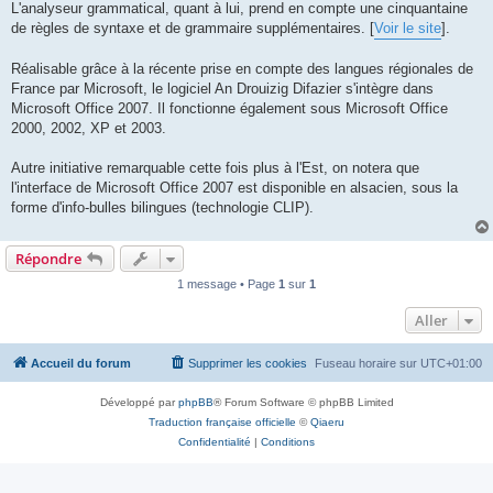
L'analyseur grammatical, quant à lui, prend en compte une cinquantaine
de règles de syntaxe et de grammaire supplémentaires. [
Voir le site
].
Réalisable grâce à la récente prise en compte des langues régionales de
France par Microsoft, le logiciel An Drouizig Difazier s'intègre dans
Microsoft Office 2007. Il fonctionne également sous Microsoft Office
2000, 2002, XP et 2003.
Autre initiative remarquable cette fois plus à l'Est, on notera que
l'interface de Microsoft Office 2007 est disponible en alsacien, sous la
forme d'info-bulles bilingues (technologie CLIP).
Répondre
1 message • Page
1
sur
1
Aller
Accueil du forum
Supprimer les cookies
Fuseau horaire sur
UTC+01:00
Développé par
phpBB
® Forum Software © phpBB Limited
Traduction française officielle
©
Qiaeru
Confidentialité
|
Conditions