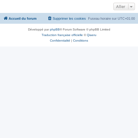
Aller
Accueil du forum
Supprimer les cookies
Fuseau horaire sur
UTC+01:00
Développé par
phpBB
® Forum Software © phpBB Limited
Traduction française officielle
©
Qiaeru
Confidentialité
|
Conditions