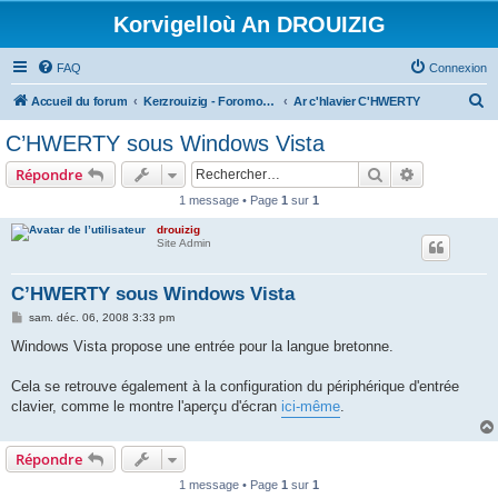
Korvigelloù An DROUIZIG
FAQ
Connexion
R
Accueil du forum
Kerzrouizig - Foromoù An Drouizig
Ar c'hlavier C'HWERTY
e
C’HWERTY sous Windows Vista
c
Rechercher
Recherche 
Répondre
h
1 message • Page
1
sur
1
e
drouizig
r
Site Admin
c
h
C’HWERTY sous Windows Vista
e
M
sam. déc. 06, 2008 3:33 pm
e
r
s
Windows Vista propose une entrée pour la langue bretonne.
s
a
g
Cela se retrouve également à la configuration du périphérique d'entrée
e
clavier, comme le montre l'aperçu d'écran
ici-même
.
Répondre
1 message • Page
1
sur
1