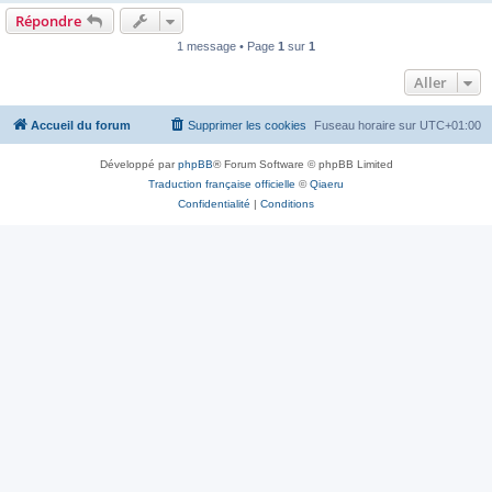
Répondre
1 message • Page
1
sur
1
Aller
Accueil du forum
Supprimer les cookies
Fuseau horaire sur
UTC+01:00
Développé par
phpBB
® Forum Software © phpBB Limited
Traduction française officielle
©
Qiaeru
Confidentialité
|
Conditions