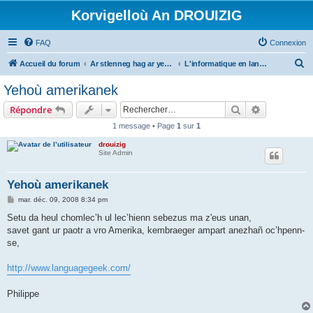
Korvigelloù An DROUIZIG
FAQ
Connexion
R
Accueil du forum
Ar stlenneg hag ar yezhoù bihan er bed a-bezh
L'informatique en langues régionales et minoritaires
e
Yehoù amerikanek
c
Rechercher
Recherche 
Répondre
h
1 message • Page
1
sur
1
e
drouizig
r
Site Admin
c
h
Yehoù amerikanek
e
M
mar. déc. 09, 2008 8:34 pm
e
r
s
Setu da heul chomlec’h ul lec’hienn sebezus ma z'eus unan,
s
savet gant ur paotr a vro Amerika, kembraeger ampart anezhañ oc’hpenn-
a
g
se,
e
http://www.languagegeek.com/
Philippe