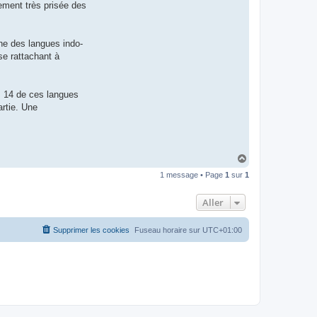
lement très prisée des
t
e
r
d
r
he des langues indo-
o
se rattachant à
u
i
z
i
g
e. 14 de ces langues
artie. Une
H
a
1 message • Page
1
sur
1
u
t
Aller
Supprimer les cookies
Fuseau horaire sur
UTC+01:00