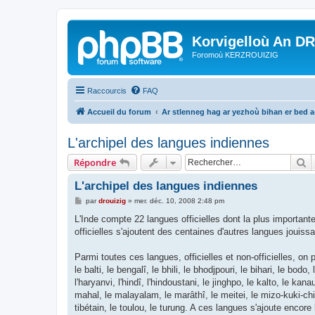
Korvigelloù An D
Foromoù KERZROUIZIG
Raccourcis
FAQ
Accueil du forum
Ar stlenneg hag ar yezhoù bihan er bed 
L'archipel des langues indiennes
R
Répondre
L'archipel des langues indiennes
M
par
drouizig
»
mer. déc. 10, 2008 2:48 pm
e
s
L'Inde compte 22 langues officielles dont la plus importante
s
officielles s'ajoutent des centaines d'autres langues jouiss
a
g
e
Parmi toutes ces langues, officielles et non-officielles, on 
le balti, le bengalî, le bhili, le bhodjpouri, le bihari, le bod
l'haryanvi, l'hindî, l'hindoustani, le jinghpo, le kalto, le ka
mahal, le malayalam, le marâthî, le meitei, le mizo-kuki-chin, 
tibétain, le toulou, le turung. A ces langues s'ajoute encore