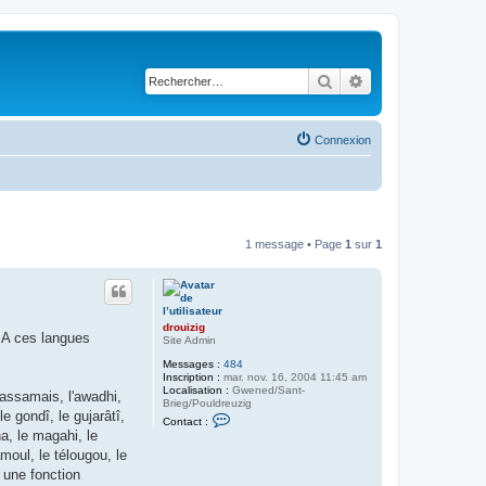
Rechercher
Recherche avancé
Connexion
1 message • Page
1
sur
1
drouizig
. A ces langues
Site Admin
Messages :
484
Inscription :
mar. nov. 16, 2004 11:45 am
Localisation :
Gwened/Sant-
l'assamais, l'awadhi,
Brieg/Pouldreuzig
le gondî, le gujarâtî,
C
Contact :
o
ha, le magahi, le
n
amoul, le télougou, le
t
a
e une fonction
c