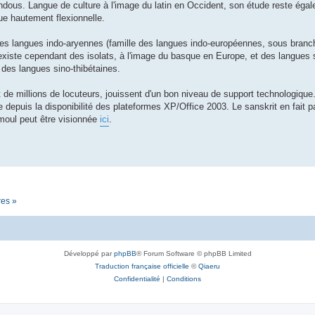
hindous. Langue de culture à l'image du latin en Occident, son étude reste éga
gue hautement flexionnelle.
les langues indo-aryennes (famille des langues indo-européennes, sous branc
 existe cependant des isolats, à l'image du basque en Europe, et des langues 
 des langues sino-thibétaines.
t de millions de locuteurs, jouissent d'un bon niveau de support technologiqu
 depuis la disponibilité des plateformes XP/Office 2003. Le sanskrit en fait p
moul peut être visionnée
ici
.
res »
Développé par
phpBB
® Forum Software © phpBB Limited
Traduction française officielle
©
Qiaeru
Confidentialité
|
Conditions