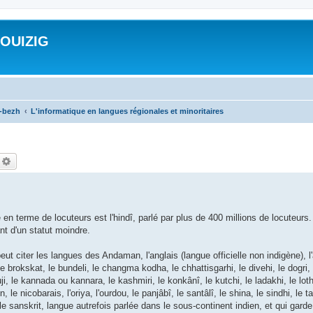
ROUIZIG
a-bezh
L'informatique en langues régionales et minoritaires
echercher
Recherche avancée
 en terme de locuteurs est l'hindî, parlé par plus de 400 millions de locuteurs
ant d'un statut moindre.
peut citer les langues des Andaman, l'anglais (langue officielle non indigène), 
o, le brokskat, le bundeli, le changma kodha, le chhattisgarhi, le divehi, le dogri, 
nauji, le kannada ou kannara, le kashmiri, le konkânî, le kutchi, le ladakhi, le lot
le nicobarais, l'oriya, l'ourdou, le panjâbî, le santâlî, le shina, le sindhi, le t
 le sanskrit, langue autrefois parlée dans le sous-continent indien, et qui gard