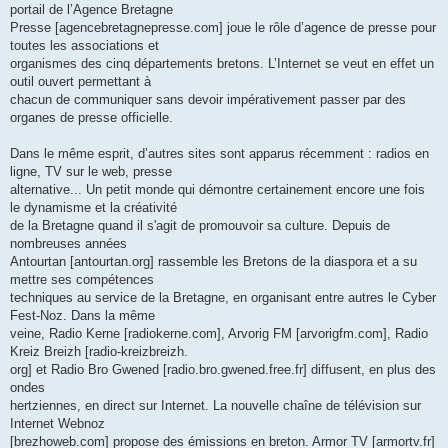
portail de l’Agence Bretagne
Presse [agencebretagnepresse.com] joue le rôle d’agence de presse pour
toutes les associations et
organismes des cinq départements bretons. L’Internet se veut en effet un
outil ouvert permettant à
chacun de communiquer sans devoir impérativement passer par des
organes de presse officielle.
Dans le même esprit, d’autres sites sont apparus récemment : radios en
ligne, TV sur le web, presse
alternative... Un petit monde qui démontre certainement encore une fois
le dynamisme et la créativité
de la Bretagne quand il s'agit de promouvoir sa culture. Depuis de
nombreuses années
Antourtan [antourtan.org] rassemble les Bretons de la diaspora et a su
mettre ses compétences
techniques au service de la Bretagne, en organisant entre autres le Cyber
Fest-Noz. Dans la même
veine, Radio Kerne [radiokerne.com], Arvorig FM [arvorigfm.com], Radio
Kreiz Breizh [radio-kreizbreizh.
org] et Radio Bro Gwened [radio.bro.gwened.free.fr] diffusent, en plus des
ondes
hertziennes, en direct sur Internet. La nouvelle chaîne de télévision sur
Internet Webnoz
[brezhoweb.com] propose des émissions en breton. Armor TV [armortv.fr]