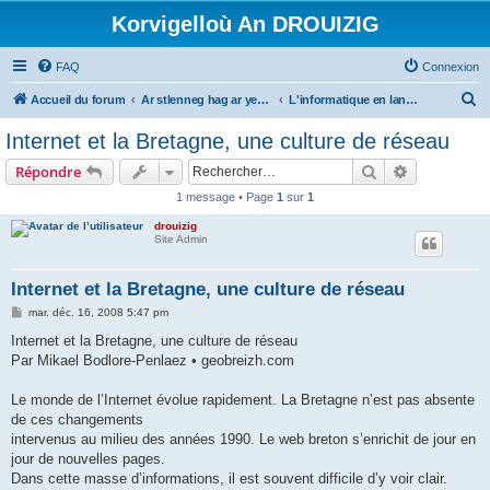
Korvigelloù An DROUIZIG
FAQ
Connexion
R
Accueil du forum
Ar stlenneg hag ar yezhoù bihan er bed a-bezh
L'informatique en langues régionales et minoritaires
e
Internet et la Bretagne, une culture de réseau
c
Rechercher
Recherche 
Répondre
h
1 message • Page
1
sur
1
e
drouizig
r
Site Admin
c
h
Internet et la Bretagne, une culture de réseau
e
M
mar. déc. 16, 2008 5:47 pm
e
r
s
Internet et la Bretagne, une culture de réseau
s
Par Mikael Bodlore-Penlaez • geobreizh.com
a
g
e
Le monde de l’Internet évolue rapidement. La Bretagne n’est pas absente
de ces changements
intervenus au milieu des années 1990. Le web breton s’enrichit de jour en
jour de nouvelles pages.
Dans cette masse d’informations, il est souvent difficile d’y voir clair.