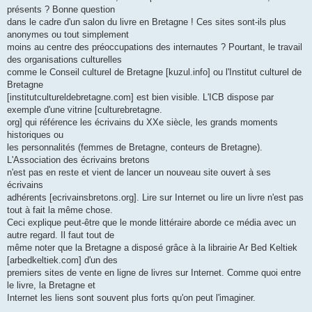
présents ? Bonne question
dans le cadre d'un salon du livre en Bretagne ! Ces sites sont-ils plus
anonymes ou tout simplement
moins au centre des préoccupations des internautes ? Pourtant, le travail
des organisations culturelles
comme le Conseil culturel de Bretagne [kuzul.info] ou l'Institut culturel de
Bretagne
[institutcultureldebretagne.com] est bien visible. L'ICB dispose par
exemple d'une vitrine [culturebretagne.
org] qui référence les écrivains du XXe siècle, les grands moments
historiques ou
les personnalités (femmes de Bretagne, conteurs de Bretagne).
L'Association des écrivains bretons
n'est pas en reste et vient de lancer un nouveau site ouvert à ses
écrivains
adhérents [ecrivainsbretons.org]. Lire sur Internet ou lire un livre n'est pas
tout à fait la même chose.
Ceci explique peut-être que le monde littéraire aborde ce média avec un
autre regard. Il faut tout de
même noter que la Bretagne a disposé grâce à la librairie Ar Bed Keltiek
[arbedkeltiek.com] d'un des
premiers sites de vente en ligne de livres sur Internet. Comme quoi entre
le livre, la Bretagne et
Internet les liens sont souvent plus forts qu'on peut l'imaginer.