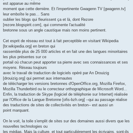
est apparue au même
moment que cette dernière. Et l'impertinente Gwagenn TV [gwagenn.tv]
leur emboîte le pas... Sans
oublier les blogs qui fleurissent ça et là, dont Rezore
[rezore.blogspirit.com], qui commente l'actualité
bretonne sous un angle caustique mais non moins pertinent.
Cet esprit de réseau est tout à fait perceptible en visitant Wikipedia
[br.wikipedia.org] en breton qui
rassemble plus de 25 000 articles et en fait une des langues minoritaires
les plus présentes sur ce
portail où chacun peut apporter sa pierre avec ses connaissances et ses
moyens. Réseau toujours
avec le travail de traduction de logiciels opéré par An Drouizig
[drouizig.org] qui permet aux internautes
de télécharger les versions bretonnes d'OpenOffice.org, Mozilla Firefox,
Mozilla Thunderbird ou le correcteur orthographique de Microsoft Word...
Enfin, la traduction de Skype (logiciel de téléphonie sur Internet) réalisée
par l'Office de la Langue Bretonne [ofis-bzh.org] --qui au passage réalise
des traductions de sites de collectivités en breton-- est aussi un
point marquant.
On le voit, la toile s'emplit de sites sur des domaines aussi divers que les
nouvelles technologies ou
les médias. Mais la culture, et tout particulièrement les écrivains, sont-ils