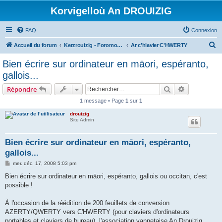
Korvigelloù An DROUIZIG
FAQ
Connexion
R
Accueil du forum
Kerzrouizig - Foromoù An Drouizig
Ar c'hlavier C'HWERTY
e
Bien écrire sur ordinateur en māori, espéranto,
c
gallois...
h
Rechercher
Recherche 
Répondre
e
1 message • Page
1
sur
1
r
drouizig
c
Site Admin
h
e
Bien écrire sur ordinateur en māori, espéranto,
gallois...
r
M
mer. déc. 17, 2008 5:03 pm
e
s
Bien écrire sur ordinateur en māori, espéranto, gallois ou occitan, c'est
s
possible !
a
g
e
À l'occasion de la réédition de 200 feuillets de conversion
AZERTY/QWERTY vers C'HWERTY (pour claviers d'ordinateurs
portables et claviers de bureau), l'association vannetaise An Drouizig