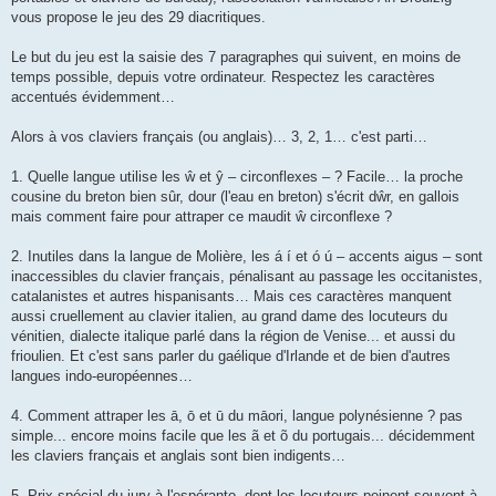
vous propose le jeu des 29 diacritiques.
Le but du jeu est la saisie des 7 paragraphes qui suivent, en moins de
temps possible, depuis votre ordinateur. Respectez les caractères
accentués évidemment…
Alors à vos claviers français (ou anglais)… 3, 2, 1… c'est parti…
1. Quelle langue utilise les ŵ et ŷ – circonflexes – ? Facile… la proche
cousine du breton bien sûr, dour (l'eau en breton) s'écrit dŵr, en gallois
mais comment faire pour attraper ce maudit ŵ circonflexe ?
2. Inutiles dans la langue de Molière, les á í et ó ú – accents aigus – sont
inaccessibles du clavier français, pénalisant au passage les occitanistes,
catalanistes et autres hispanisants… Mais ces caractères manquent
aussi cruellement au clavier italien, au grand dame des locuteurs du
vénitien, dialecte italique parlé dans la région de Venise... et aussi du
frioulien. Et c'est sans parler du gaélique d'Irlande et de bien d'autres
langues indo-européennes…
4. Comment attraper les ā, ō et ū du māori, langue polynésienne ? pas
simple... encore moins facile que les ã et õ du portugais... décidemment
les claviers français et anglais sont bien indigents…
5. Prix spécial du jury à l'espéranto, dont les locuteurs peinent souvent à