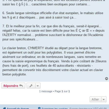
saisir les ĉ ĝ ĥ ĵ ŭ… caractères bien exotiques pour certains…
6. Seule langue sémitique officielle d'un état européen, le maltais utilise
les ħ ġ et ż diacritiques… pas aisé à saisir tout ça…
7. Et le meilleur pour la fin, car que dire du français, serait-il épargné…
négatif hélas, car la saisie est bien difficile pour les É Ç œ Œ « » depuis
l'AZERTY normalisé… problème suscitant le déshonneur de l'Académie
pour ses spécificateurs…
Le clavier breton, C'HWERTY étudié au départ pour la langue bretonne,
est également un outil pour les polyglottes. Il vous permet d'écrire
aisément sur ordinateur, en de nombreuses langues, sans remettre en
cause la saisie ergonomique du français. Vendu à prix coûtant de 20euros
(hors frais de port), ces feuillets de 40 autocollants - résistants -
permettent de convertir très discrètement votre clavier actuel en clavier
breton polyglotte.
Répondre
1 message • Page
1
sur
1
Aller
Accueil du forum
Supprimer les cookies
Fuseau horaire sur
UTC+01:00