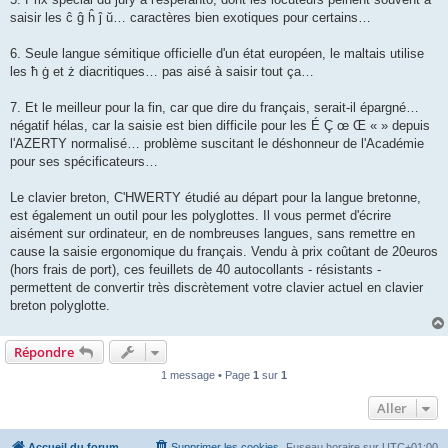
saisir les ĉ ĝ ĥ ĵ ŭ… caractères bien exotiques pour certains…
6. Seule langue sémitique officielle d'un état européen, le maltais utilise
les ħ ġ et ż diacritiques… pas aisé à saisir tout ça…
7. Et le meilleur pour la fin, car que dire du français, serait-il épargné…
négatif hélas, car la saisie est bien difficile pour les É Ç œ Œ « » depuis
l'AZERTY normalisé… problème suscitant le déshonneur de l'Académie
pour ses spécificateurs…
Le clavier breton, C'HWERTY étudié au départ pour la langue bretonne,
est également un outil pour les polyglottes. Il vous permet d'écrire
aisément sur ordinateur, en de nombreuses langues, sans remettre en
cause la saisie ergonomique du français. Vendu à prix coûtant de 20euros
(hors frais de port), ces feuillets de 40 autocollants - résistants -
permettent de convertir très discrètement votre clavier actuel en clavier
breton polyglotte.
Répondre
1 message • Page
1
sur
1
Aller
Accueil du forum
Supprimer les cookies
Fuseau horaire sur
UTC+01:00