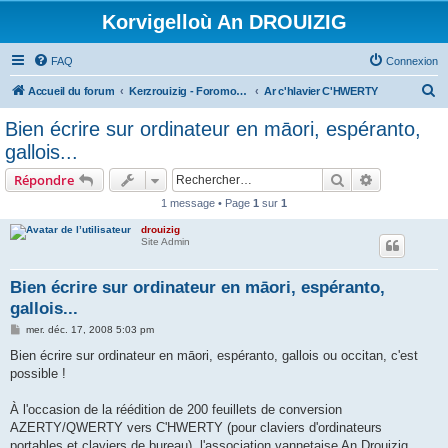
Korvigelloù An DROUIZIG
FAQ
Connexion
R
Accueil du forum
Kerzrouizig - Foromoù An Drouizig
Ar c'hlavier C'HWERTY
e
Bien écrire sur ordinateur en māori, espéranto,
c
gallois...
h
Rechercher
Recherche 
Répondre
e
1 message • Page
1
sur
1
r
drouizig
c
Site Admin
h
e
Bien écrire sur ordinateur en māori, espéranto,
gallois...
r
M
mer. déc. 17, 2008 5:03 pm
e
s
Bien écrire sur ordinateur en māori, espéranto, gallois ou occitan, c'est
s
possible !
a
g
e
À l'occasion de la réédition de 200 feuillets de conversion
AZERTY/QWERTY vers C'HWERTY (pour claviers d'ordinateurs
portables et claviers de bureau), l'association vannetaise An Drouizig