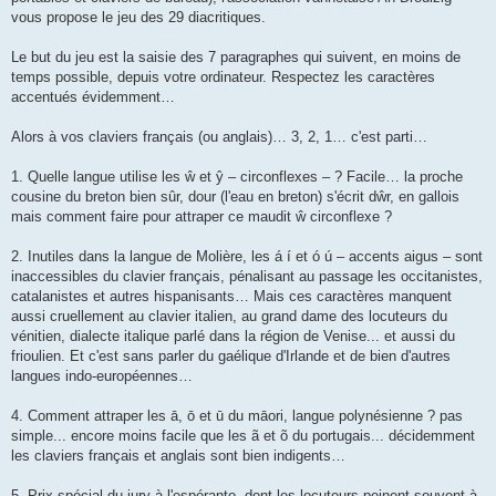
vous propose le jeu des 29 diacritiques.
Le but du jeu est la saisie des 7 paragraphes qui suivent, en moins de
temps possible, depuis votre ordinateur. Respectez les caractères
accentués évidemment…
Alors à vos claviers français (ou anglais)… 3, 2, 1… c'est parti…
1. Quelle langue utilise les ŵ et ŷ – circonflexes – ? Facile… la proche
cousine du breton bien sûr, dour (l'eau en breton) s'écrit dŵr, en gallois
mais comment faire pour attraper ce maudit ŵ circonflexe ?
2. Inutiles dans la langue de Molière, les á í et ó ú – accents aigus – sont
inaccessibles du clavier français, pénalisant au passage les occitanistes,
catalanistes et autres hispanisants… Mais ces caractères manquent
aussi cruellement au clavier italien, au grand dame des locuteurs du
vénitien, dialecte italique parlé dans la région de Venise... et aussi du
frioulien. Et c'est sans parler du gaélique d'Irlande et de bien d'autres
langues indo-européennes…
4. Comment attraper les ā, ō et ū du māori, langue polynésienne ? pas
simple... encore moins facile que les ã et õ du portugais... décidemment
les claviers français et anglais sont bien indigents…
5. Prix spécial du jury à l'espéranto, dont les locuteurs peinent souvent à