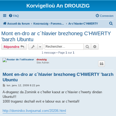
Korvigelloù An DROUIZIG
FAQ
Connexion
R
Accueil du forum
Kerzrouizig - Foromoù An Drouizig
Ar c'hlavier C'HWERTY
e
Mont en-dro ar c´hlavier brezhoneg C'HWERTY
c
'barzh Ubuntu
h
Rechercher
Recherche 
Répondre
e
1 message • Page
1
sur
1
r
drouizig
c
Site Admin
h
e
Mont en-dro ar c´hlavier brezhoneg C'HWERTY 'barzh
Ubuntu
r
M
lun. janv. 12, 2009 8:22 pm
e
s
A-drugarez da Zominik e c’heller kaout ar c’hlavier c’hwerty dindan
s
Ubuntu!!!
a
g
1000 trugarez dezhañ evit e labour eus ar c’hentañ!
e
http://dominiko.livejournal.com/20206.html