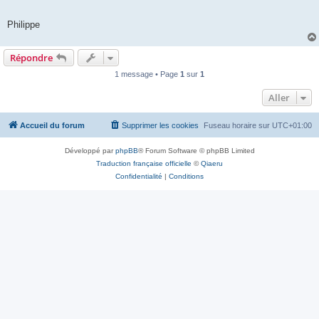
Philippe
Répondre
1 message • Page
1
sur
1
Aller
Accueil du forum
Supprimer les cookies
Fuseau horaire sur
UTC+01:00
Développé par
phpBB
® Forum Software © phpBB Limited
Traduction française officielle
©
Qiaeru
Confidentialité
|
Conditions