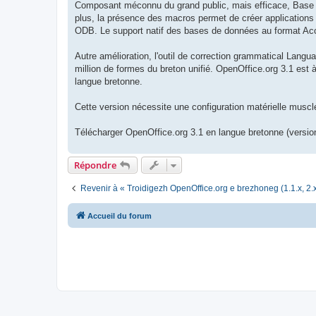
Composant méconnu du grand public, mais efficace, Base (b
plus, la présence des macros permet de créer applications 
ODB. Le support natif des bases de données au format Acce
Autre amélioration, l'outil de correction grammatical Langua
million de formes du breton unifié. OpenOffice.org 3.1 est 
langue bretonne.
Cette version nécessite une configuration matérielle mus
Télécharger OpenOffice.org 3.1 en langue bretonne (version
Répondre
Revenir à « Troidigezh OpenOffice.org e brezhoneg (1.1.x, 2.x
Accueil du forum