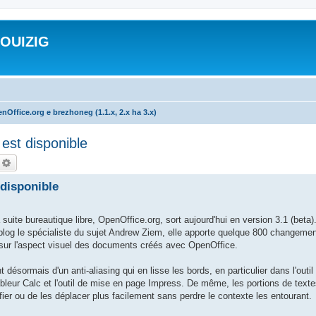
ROUIZIG
nOffice.org e brezhoneg (1.1.x, 2.x ha 3.x)
est disponible
echercher
Recherche avancée
 disponible
 bureautique libre, OpenOffice.org, sort aujourd'hui en version 3.1 (beta).
blog le spécialiste du sujet Andrew Ziem, elle apporte quelque 800 changemen
t sur l'aspect visuel des documents créés avec OpenOffice.
désormais d'un anti-aliasing qui en lisse les bords, en particulier dans l'outil 
tableur Calc et l'outil de mise en page Impress. De même, les portions de text
ier ou de les déplacer plus facilement sans perdre le contexte les entourant.