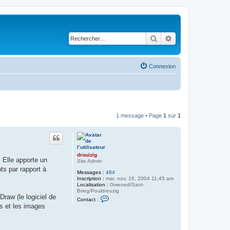
Rechercher
Recherche avancé
Connexion
1 message • Page
1
sur
1
drouizig
 Elle apporte un
Site Admin
ts par rapport à
Messages :
484
Inscription :
mar. nov. 16, 2004 11:45 am
Localisation :
Gwened/Sant-
Brieg/Pouldreuzig
Draw (le logiciel de
C
Contact :
o
es et les images
n
t
a
c