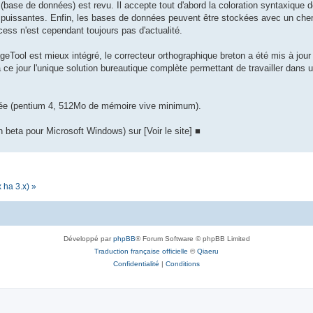
ase de données) est revu. Il accepte tout d'abord la coloration syntaxique
puissantes. Enfin, les bases de données peuvent être stockées avec un chemin
ss n'est cependant toujours pas d'actualité.
geTool est mieux intégré, le correcteur orthographique breton a été mis à jour 
à ce jour l'unique solution bureautique complète permettant de travailler dans
clée (pentium 4, 512Mo de mémoire vive minimum).
 beta pour Microsoft Windows) sur [Voir le site] ■
 ha 3.x) »
Développé par
phpBB
® Forum Software © phpBB Limited
Traduction française officielle
©
Qiaeru
Confidentialité
|
Conditions