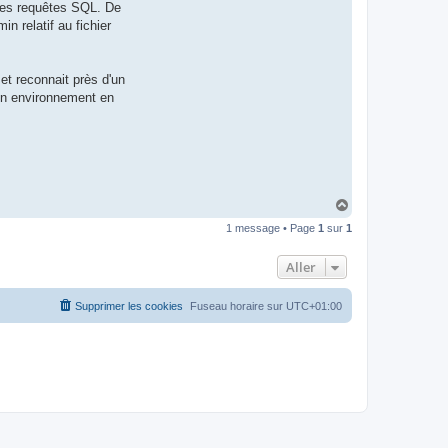
 des requêtes SQL. De
t
e
 relatif au fichier
r
d
r
o
et reconnait près d'un
u
i
 un environnement en
z
i
g
H
a
1 message • Page
1
sur
1
u
t
Aller
Supprimer les cookies
Fuseau horaire sur
UTC+01:00