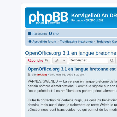
Korvigelloù An D
Foromoù KERZROUIZIG
Raccourcis
FAQ
Accueil du forum
Troidigezh e brezhoneg
Troidigezh Ope
OpenOffice.org 3.1 en langue bretonne 
R
Répondre
OpenOffice.org 3.1 en langue bretonne est
M
par
drouizig
»
dim. mars 01, 2009 8:22 am
e
s
VANNES/GWENED — La version en langue bretonne de la suite
s
certain nombre d'améliorations. Comme le signale sur son 
a
g
l'opus précédent. Les améliorations portent principalemen
e
Outre la correction de certains bugs, les dessins bénéficient 
dessin), mais aussi dans le traitement de texte Writer, le 
sélectionnées sont translucides, ce qui permet de les modif