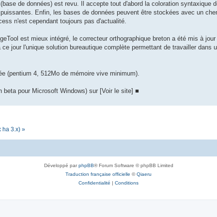
ase de données) est revu. Il accepte tout d'abord la coloration syntaxique
puissantes. Enfin, les bases de données peuvent être stockées avec un chemin
ss n'est cependant toujours pas d'actualité.
geTool est mieux intégré, le correcteur orthographique breton a été mis à jour 
à ce jour l'unique solution bureautique complète permettant de travailler dans
clée (pentium 4, 512Mo de mémoire vive minimum).
 beta pour Microsoft Windows) sur [Voir le site] ■
 ha 3.x) »
Développé par
phpBB
® Forum Software © phpBB Limited
Traduction française officielle
©
Qiaeru
Confidentialité
|
Conditions