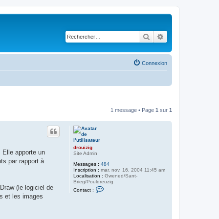
Rechercher
Recherche avancé
Connexion
1 message • Page
1
sur
1
drouizig
 Elle apporte un
Site Admin
ts par rapport à
Messages :
484
Inscription :
mar. nov. 16, 2004 11:45 am
Localisation :
Gwened/Sant-
Brieg/Pouldreuzig
Draw (le logiciel de
C
Contact :
o
es et les images
n
t
a
c