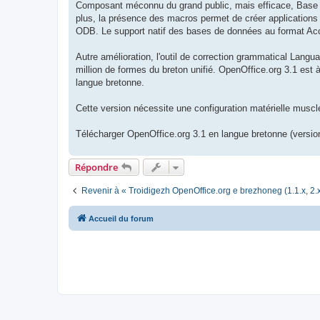
Composant méconnu du grand public, mais efficace, Base (b
plus, la présence des macros permet de créer applications 
ODB. Le support natif des bases de données au format Acce
Autre amélioration, l'outil de correction grammatical Langua
million de formes du breton unifié. OpenOffice.org 3.1 est 
langue bretonne.
Cette version nécessite une configuration matérielle mus
Télécharger OpenOffice.org 3.1 en langue bretonne (version
Répondre
Revenir à « Troidigezh OpenOffice.org e brezhoneg (1.1.x, 2.x
Accueil du forum