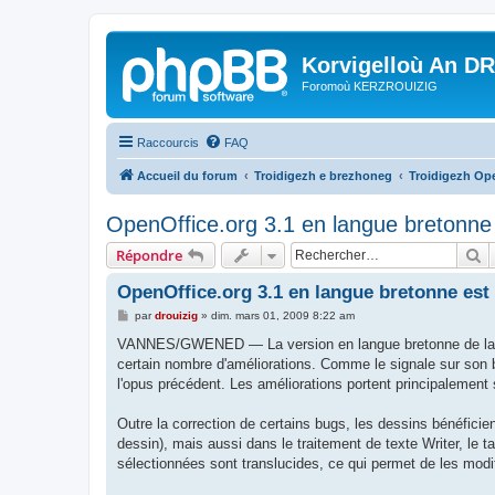
Korvigelloù An D
Foromoù KERZROUIZIG
Raccourcis
FAQ
Accueil du forum
Troidigezh e brezhoneg
Troidigezh Ope
OpenOffice.org 3.1 en langue bretonne 
R
Répondre
OpenOffice.org 3.1 en langue bretonne est
M
par
drouizig
»
dim. mars 01, 2009 8:22 am
e
s
VANNES/GWENED — La version en langue bretonne de la suite
s
certain nombre d'améliorations. Comme le signale sur son 
a
g
l'opus précédent. Les améliorations portent principalemen
e
Outre la correction de certains bugs, les dessins bénéficient 
dessin), mais aussi dans le traitement de texte Writer, le 
sélectionnées sont translucides, ce qui permet de les modif