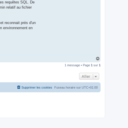
 des requêtes SQL. De
t
e
 relatif au fichier
r
d
r
o
et reconnait près d'un
u
i
 un environnement en
z
i
g
H
a
1 message • Page
1
sur
1
u
t
Aller
Supprimer les cookies
Fuseau horaire sur
UTC+01:00