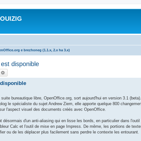
ROUIZIG
nOffice.org e brezhoneg (1.1.x, 2.x ha 3.x)
est disponible
echercher
Recherche avancée
 disponible
 bureautique libre, OpenOffice.org, sort aujourd'hui en version 3.1 (beta).
blog le spécialiste du sujet Andrew Ziem, elle apporte quelque 800 changemen
t sur l'aspect visuel des documents créés avec OpenOffice.
désormais d'un anti-aliasing qui en lisse les bords, en particulier dans l'outil 
tableur Calc et l'outil de mise en page Impress. De même, les portions de text
ier ou de les déplacer plus facilement sans perdre le contexte les entourant.