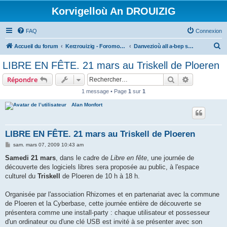
Korvigelloù An DROUIZIG
FAQ
Connexion
R
Accueil du forum
Kerzrouizig - Foromoù An Drouizig
Danvezioù all a-bep seurt
e
LIBRE EN FÊTE. 21 mars au Triskell de Ploeren
c
Rechercher
Recherche 
Répondre
h
1 message • Page
1
sur
1
e
Alan Monfort
r
c
h
LIBRE EN FÊTE. 21 mars au Triskell de Ploeren
e
M
sam. mars 07, 2009 10:43 am
e
r
s
Samedi 21 mars
, dans le cadre de
Libre en fête
, une journée de
s
découverte des logiciels libres sera proposée au public, à l'espace
a
g
culturel du
Triskell
de Ploeren de 10 h à 18 h.
e
Organisée par l'association Rhizomes et en partenariat avec la commune
de Ploeren et la Cyberbase, cette journée entière de découverte se
présentera comme une install-party : chaque utilisateur et possesseur
d'un ordinateur ou d'une clé USB est invité à se présenter avec son