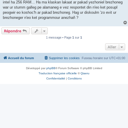
intel ha 256 RAM... Ha ma klaskan lakaat ar pakad yezhoniel brezhoneg
war ur stumm galleg pe alamaneg e vez respontet din n'eo ket posupl
peogwir eo koshoc'h ar pakad brezhoneg. Hag ur diskoulm 'zo evit ur
brezhoneger n'eo ket programmour anezhañ ?
Répondre
1 message • Page
1
sur
1
Aller
Accueil du forum
Supprimer les cookies
Fuseau horaire sur
UTC+01:00
Développé par
phpBB
® Forum Software © phpBB Limited
Traduction française officielle
©
Qiaeru
Confidentialité
|
Conditions