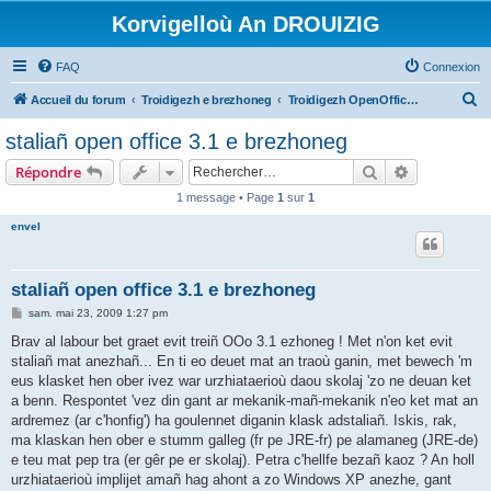
Korvigelloù An DROUIZIG
FAQ
Connexion
R
Accueil du forum
Troidigezh e brezhoneg
Troidigezh OpenOffice.org e brezhoneg (1.1.x, 2.x ha 3.x)
e
staliañ open office 3.1 e brezhoneg
c
Rechercher
Recherche 
Répondre
h
1 message • Page
1
sur
1
e
envel
r
c
h
staliañ open office 3.1 e brezhoneg
e
M
sam. mai 23, 2009 1:27 pm
e
r
s
Brav al labour bet graet evit treiñ OOo 3.1 ezhoneg ! Met n'on ket evit
s
staliañ mat anezhañ... En ti eo deuet mat an traoù ganin, met bewech 'm
a
g
eus klasket hen ober ivez war urzhiataerioù daou skolaj 'zo ne deuan ket
e
a benn. Respontet 'vez din gant ar mekanik-mañ-mekanik n'eo ket mat an
ardremez (ar c'honfig') ha goulennet diganin klask adstaliañ. Iskis, rak,
ma klaskan hen ober e stumm galleg (fr pe JRE-fr) pe alamaneg (JRE-de)
e teu mat pep tra (er gêr pe er skolaj). Petra c'hellfe bezañ kaoz ? An holl
urzhiataerioù implijet amañ hag ahont a zo Windows XP anezhe, gant