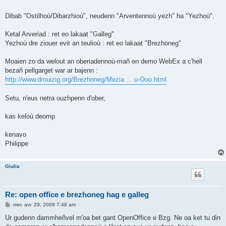
Dibab "Ostilhoù/Dibarzhioù", neudenn "Arventennoù yezh" ha "Yezhoù".
Ketal Arveriad : ret eo lakaat "Galleg"
Yezhoù dre ziouer evit an teulioù : ret eo lakaat "Brezhoneg"
Moaien zo da welout an oberiadennoù-mañ en demo WebEx a c'hell
bezañ pellgarget war ar bajenn :
http://www.drouizig.org/Brezhoneg/Mezia ... u-Ooo.html
Setu, n'eus netra ouzhpenn d'ober,
kas keloù deomp
kenavo
Philippe
Giulia
Re: open office e brezhoneg hag e galleg
M
mer. avr. 29, 2009 7:48 am
e
s
Ur gudenn dammheñvel m'oa bet gant OpenOffice e Bzg. Ne oa ket tu din
s