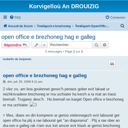
Korvigelloù An DROUIZIG
FAQ
Connexion
R
Accueil du forum
Troidigezh e brezhoneg
Troidigezh OpenOffice.org e brezhoneg (1.1.x, 2.x ha 3.x)
e
open office e brezhoneg hag e galleg
c
Rechercher
Recherche 
Répondre
h
5 messages • Page
1
sur
1
e
isabelle de lanjamet
r
c
h
open office e brezhoneg hag e galleg
e
M
dim. juil. 20, 2008 6:11 pm
e
r
s
2 vlez zo, am boa goulennet genoc'h penaos gober evit lakaat ur
s
reizhkrivadenn brezhoneg er ma urzhiater ha kerzh a ra mat an traoù
a
g
bremañ. Trugarez deoc'h . Ha bremañ eo karget Open office e brezhoneg
e
er ma urzhiater.
> Mes, diaes eo din komprenn ar gerioù stelennegezh evit labourat get
open office ha plij a rae labourat get "an diaporama" . Plij a rae ober an
dra-sen e galleg rak n'am eus ket amzer evit klask ar gerioù brezhoneg